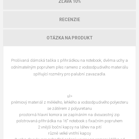
ZĽAVA 10%
RECENZIE
OTÁZKA NA PRODUKT
Prošívaná dámská taška s přihrádkou na notebook, dvěma uchy a
odnímatelným popruhem přes rameno z vodoodpudivého materiálu
splňující rozměry pro palubní zavazadla.
ul>
prémiový materiál z měkkého, lehkého a vodoodpudivého polyesteru
se zátěrem z polyuretanu
prostorná hlavní komora se zapínáním na dvoucestný zip
polstrovaná přihrádka na 16" notebook s fixačním popruhem
2 vnější boční kapsy na láhev na pití
různě velké vnitřní kapsy