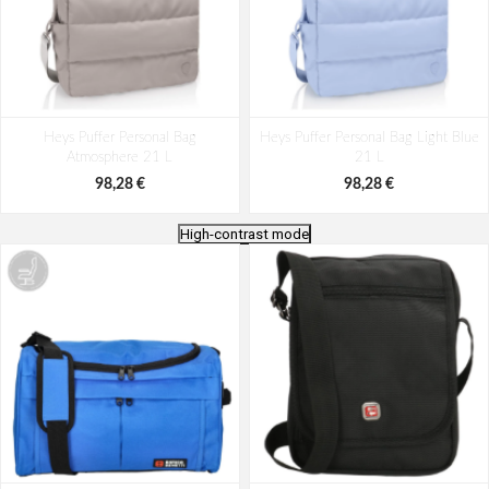
Heys Puffer Personal Bag
Heys Puffer Personal Bag Light Blue
Atmosphere 21 L
21 L
98,28 €
98,28 €
High-contrast mode
Heys Puffer Travel Tote Off White
Heys Puffer Travel Tote Black 21 L