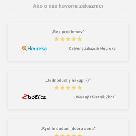
Ako o nás hovoria zákazníci
„Bez problemov“
★★★★★
★★★★★
Ověřený zákazník Heureka
Enrico Benetti Amsterdam 54295
Reisenthel Shopper M Glossy dots
Navy
black 15 L
14,15 €
24,07 €
„Jednoduchý nákup :-)“
★★★★★
★★★★★
Ověřený zákazník Zboží
„Rychlé dodání, dobrá cena“