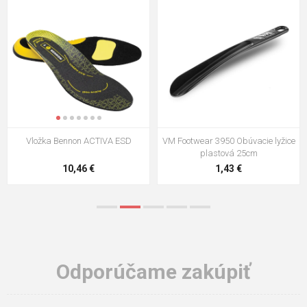
VM Footwear 3009 Vkladacia
VM Footwear 3102 Šnúrky ploché
stielka
5,21 €
0,79 €
Odporúčame zakúpiť