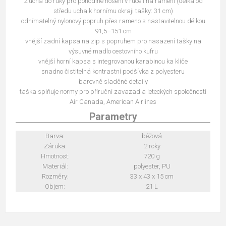
2 ucha do ruky pro pohodlné nošení v ruce i na rameni (délka od
středu ucha k hornímu okraji tašky: 31 cm)
odnímatelný nylonový popruh přes rameno s nastavitelnou délkou
91,5–151 cm
vnější zadní kapsa na zip s popruhem pro nasazení tašky na
výsuvné madlo cestovního kufru
vnější horní kapsa s integrovanou karabinou ka klíče
snadno čistitelná kontrastní podšívka z polyesteru
barevně sladěné detaily
taška splňuje normy pro příruční zavazadla leteckých společností
Air Canada, American Airlines
Parametry
Barva:
béžová
Záruka:
2 roky
Hmotnost:
720 g
Materiál:
polyester, PU
Rozměry:
33 x 43 x 15 cm
Objem:
21 L