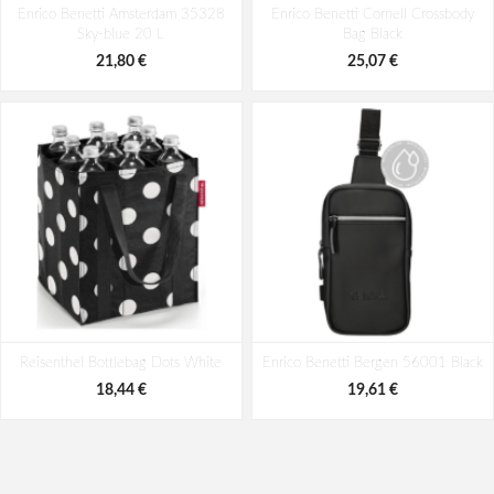
Enrico Benetti Amsterdam 35328
21 L
Enrico Benetti Cornell Crossbody
Sky-blue 20 L
Bag Black
98,28 €
98,28 €
21,80 €
25,07 €
Reisenthel Bottlebag Dots White
Enrico Benetti Bergen 56001 Black
18,44 €
19,61 €