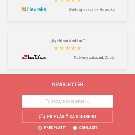
★★★★★
★★★★★
Ověřený zákazník Heureka
„Rychlost dodání “
★★★★★
★★★★★
Ověřený zákazník Zboží
NEWSLETTER
PRIHLÁSIŤ SA K ODBERU
PREDPLATIŤ
ODHLÁSIŤ