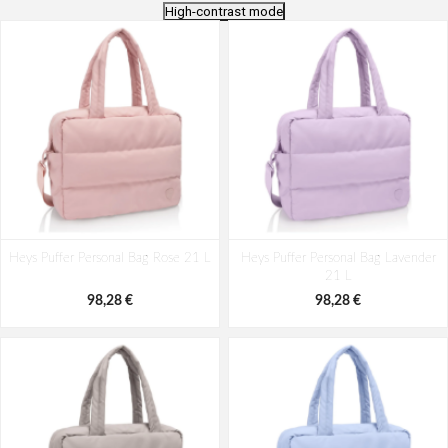
High-contrast mode
Heys Puffer Personal Bag Rose 21 L
Heys Puffer Personal Bag Lavender
21 L
98,28 €
98,28 €