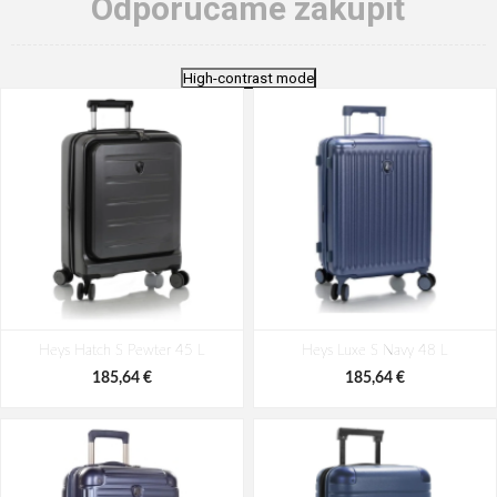
Odporúčame zakúpiť
High-contrast mode
Heys Hatch S Pewter 45 L
Heys Luxe S Navy 48 L
185,64 €
185,64 €