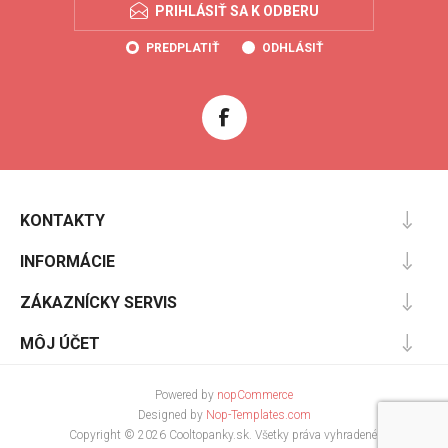
PRIHLÁSIŤ SA K ODBERU
PREDPLATIŤ
ODHLÁSIŤ
KONTAKTY
INFORMÁCIE
ZÁKAZNÍCKY SERVIS
MÔJ ÚČET
Powered by
nopCommerce
Designed by
Nop-Templates.com
Copyright © 2026 Cooltopanky.sk. Všetky práva vyhradené.