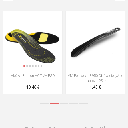
VM Footwear 3009 Vkladacia
VM Footwear 3102 Šnúrky ploché
stielka
5,21 €
0,79 €