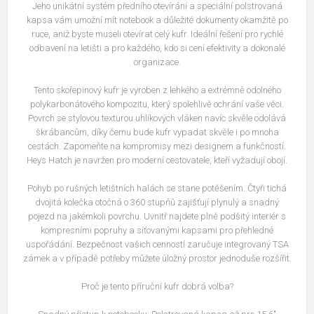
Jeho unikátní systém předního otevírání a speciální polstrovaná
kapsa vám umožní mít notebook a důležité dokumenty okamžitě po
ruce, aniž byste museli otevírat celý kufr. Ideální řešení pro rychlé
odbavení na letišti a pro každého, kdo si cení efektivity a dokonalé
organizace.
Tento skořepinový kufr je vyroben z lehkého a extrémně odolného
polykarbonátového kompozitu, který spolehlivě ochrání vaše věci.
Povrch se stylovou texturou uhlíkových vláken navíc skvěle odolává
škrábancům, díky čemu bude kufr vypadat skvěle i po mnoha
cestách. Zapomeňte na kompromisy mezi designem a funkčností.
Heys Hatch je navržen pro moderní cestovatele, kteří vyžadují obojí.
Pohyb po rušných letištních halách se stane potěšením. Čtyři tichá
dvojitá kolečka otočná o 360 stupňů zajišťují plynulý a snadný
pojezd na jakémkoli povrchu. Uvnitř najdete plně podšitý interiér s
kompresními popruhy a síťovanými kapsami pro přehledné
uspořádání. Bezpečnost vašich cenností zaručuje integrovaný TSA
zámek a v případě potřeby můžete úložný prostor jednoduše rozšířit.
Proč je tento příruční kufr dobrá volba?