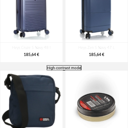
Heys Cruze S Navy 48 l
Heys Zen S Navy 47 L
185,64 €
185,64 €
High-contrast mode