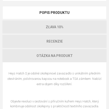
POPIS PRODUKTU
ZĽAVA 10%
RECENZIE
OTÁZKA NA PRODUKT
Heys Hatch S je odolné skořepinové zavazadlo s unikátním předním
otevíráním, polstrovanou kapsou na notebook a TSA zámkem. Nabízí
extra objem díky rozšíření.
Objevte revoluci v cestování s příručním kufrem Heys Hatch, který
kombinuje odolnost skořepiny s praktičností textilního zavazadla.