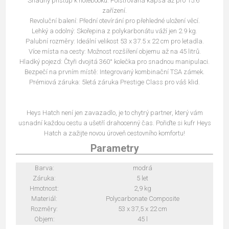
Snadný přístup k notebooku: Polstrovaná kapsa až pro 15.6"
zařízení.
Revoluční balení: Přední otevírání pro přehledné uložení věcí.
Lehký a odolný: Skořepina z polykarbonátu váží jen 2.9 kg.
Palubní rozměry: Ideální velikost 53 x 37.5 x 22 cm pro letadla.
Více místa na cesty: Možnost rozšíření objemu až na 45 litrů.
Hladký pojezd: Čtyři dvojitá 360° kolečka pro snadnou manipulaci.
Bezpečí na prvním místě: Integrovaný kombinační TSA zámek.
Prémiová záruka: 5letá záruka Prestige Class pro váš klid.
Heys Hatch není jen zavazadlo, je to chytrý partner, který vám
usnadní každou cestu a ušetří drahocenný čas. Pořiďte si kufr Heys
Hatch a zažijte novou úroveň cestovního komfortu!
Parametry
Barva:
modrá
Záruka:
5 let
Hmotnost:
2,9 kg
Materiál:
Polycarbonate Composite
Rozměry:
53 x 37,5 x 22 cm
Objem:
45 l