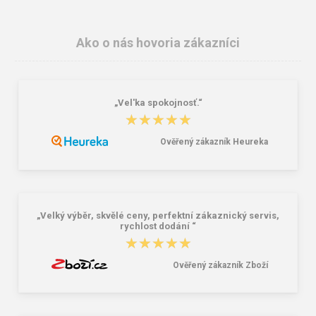
Ako o nás hovoria zákazníci
„Vel'ka spokojnosť.“
★★★★★
★★★★★
Ověřený zákazník Heureka
Reisenthel Mini Maxi Shopper Dots
Lee Cooper LCW-26-07-4152M
15 l
Pánske šľapky čierne
7,22 €
16,46 €
20,58 €
„Velký výběr, skvělé ceny, perfektní zákaznický servis,
rychlost dodání “
★★★★★
★★★★★
Ověřený zákazník Zboží