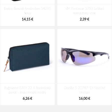
Heys EZ Fashion S Navy 51 L
Travelite Millennium S Navy 37 L
Enrico Benetti Amsterdam 54295
VM Footwear 3750 Leštiaci
185,64 €
196,52 €
Navy
karnaubský vosk
14,15 €
2,39 €
Bagmaster EASY 22 A študentský
Granite 5 21747-13 Slnečné
penál - tmavomodrý modrý
okuliare
6,26 €
16,00 €