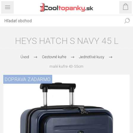
HEYS HATCH S NAVY 45 L
Úvod
Cestovné kufre
Jednotlivé kusy
malé kufre 43-55cm
DOPRAVA ZADARMO