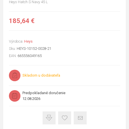
Heys Hatch S Navy 45 L
185,64 €
Výrobca:
Heys
Sku:
HEYS-10152-0028-21
EAN:
665556049165
Skladom u dodávateľa
Predpokladané doručenie
12.08.2026