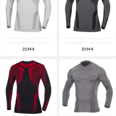
Funkční tričko s dlouhým rukávem
Funkční tričko s dlouhým rukávem
ARDON®ATROCLIM světle šedá
ARDON®ATROCLIM tmavě šedá
23,94 €
23,94 €