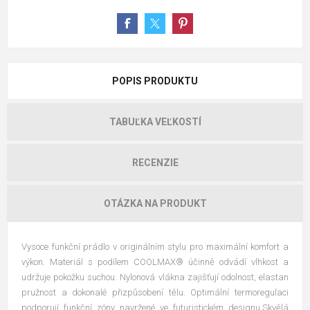
POPIS PRODUKTU
TABUĽKA VEĽKOSTÍ
RECENZIE
OTÁZKA NA PRODUKT
Vysoce funkční prádlo v originálním stylu pro maximální komfort a
výkon. Materiál s podílem COOLMAX® účinně odvádí vlhkost a
udržuje pokožku suchou. Nylonová vlákna zajišťují odolnost, elastan
pružnost a dokonalé přizpůsobení tělu. Optimální termoregulaci
podporují funkční zóny navržené ve futuristickém designu.Skvělá