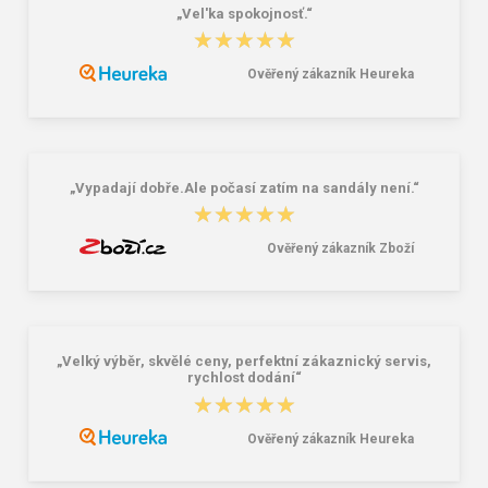
„Vel'ka spokojnosť.“
★★★★★
★★★★★
Ověřený zákazník Heureka
Lee Cooper LCW-26-07-4152M
Dámske gumáky DEMAR RAINNY
Pánske šľapky čierne
0052 čierna
16,46 €
10,46 €
20,58 €
„Vypadají dobře.Ale počasí zatím na sandály není.“
★★★★★
★★★★★
Ověřený zákazník Zboží
„Velký výběr, skvělé ceny, perfektní zákaznický servis,
rychlost dodání“
★★★★★
★★★★★
Ověřený zákazník Heureka