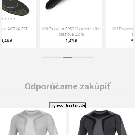
VM Footwear 3009 Vkladacia
VM Footwear 3102 Šnúrky ploché
stielka
5,21 €
0,79 €
Odporúčame zakúpiť
High-contrast mode