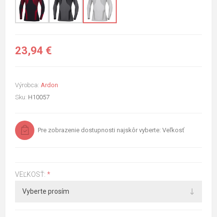
23,94 €
Výrobca:
Ardon
Sku:
H10057
Pre zobrazenie dostupnosti najskôr vyberte: Veľkosť
VEĽKOSŤ:
*