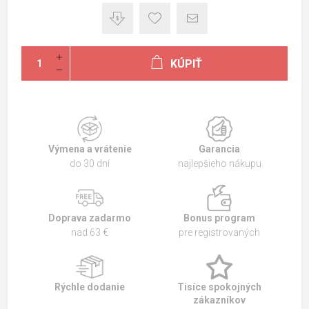
KÚPIŤ
Výmena a vrátenie
Garancia
do 30 dní
najlepšieho nákupu
Doprava zadarmo
Bonus program
nad 63 €
pre registrovaných
Rýchle dodanie
Tisíce spokojných
zákazníkov