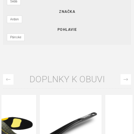
Šedá
ZNAČKA
Ardon
POHLAVIE
Pánske
DOPLNKY K OBUVI