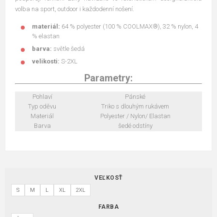
volba na sport, outdoor i každodenní nošení.
materiál:
64 % polyester (100 % COOLMAX®), 32 % nylon, 4
% elastan
barva:
světle šedá
velikosti:
S-2XL
Parametry:
Pohlaví
Pánské
Typ oděvu
Triko s dlouhým rukávem
Materiál
Polyester / Nylon/ Elastan
Barva
šedé odstíny
VEĽKOSŤ
S
M
L
XL
2XL
FARBA