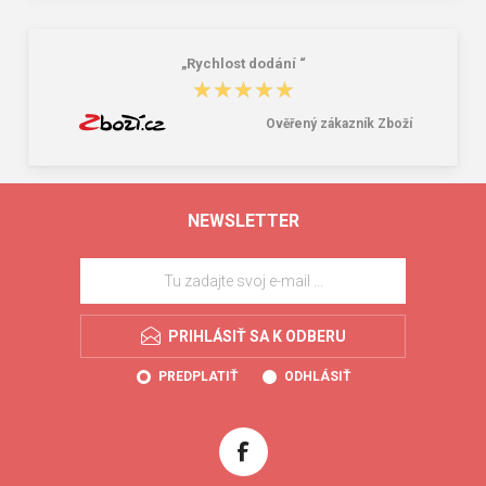
„Rychlost dodání “
★★★★★
★★★★★
Ověřený zákazník Zboží
NEWSLETTER
PRIHLÁSIŤ SA K ODBERU
PREDPLATIŤ
ODHLÁSIŤ