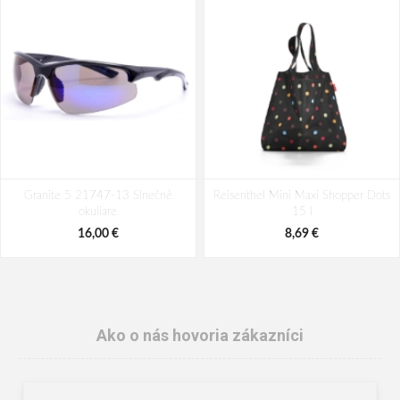
Granite 5 21747-13 Slnečné
Reisenthel Mini Maxi Shopper Dots
okuliare
15 l
16,00 €
8,69 €
Ako o nás hovoria zákazníci