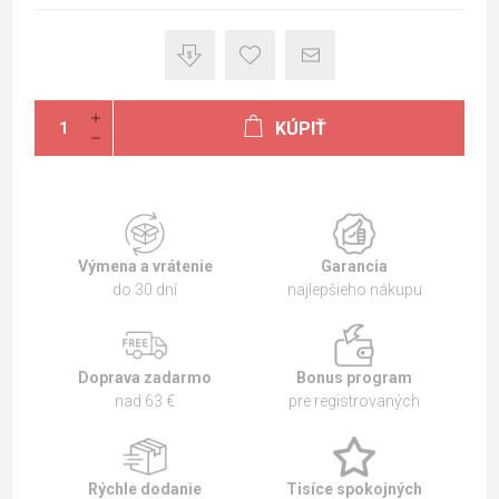
KÚPIŤ
Výmena a vrátenie
Garancia
do 30 dní
najlepšieho nákupu
Doprava zadarmo
Bonus program
nad 63 €
pre registrovaných
Rýchle dodanie
Tisíce spokojných