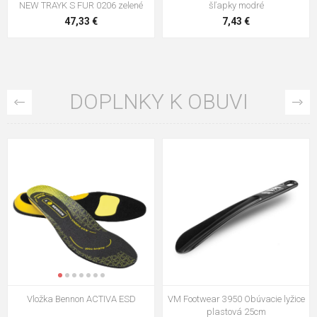
NEW TRAYK S FUR 0206 zelené
šľapky modré
47,33 €
7,43 €
DOPLNKY K OBUVI
VM Footwear 3009 Vkladacia
VM Footwear 3102 Šnúrky ploché
stielka