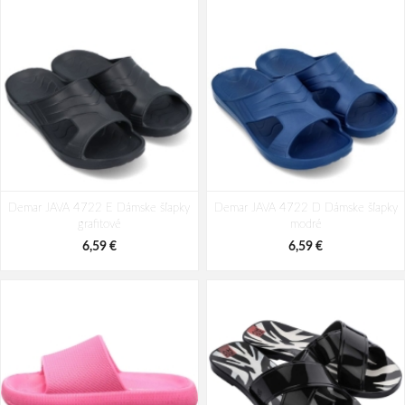
Demar NEW EVA CLOG 4842 D
BF BY-113-16-99 Pánske šľapky
Demar JAVA 4722 E Dámske šľapky
Pánske šľapky biele
Demar JAVA 4722 D Dámske šľapky
čierne
grafitové
modré
8,82 €
29,78 €
35,66 €
6,59 €
6,59 €