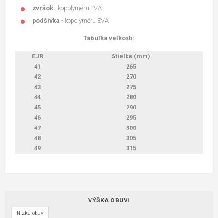
zvršok
- kopolyméru EVA
podšívka
- kopolyméru EVA
Tabuľka veľkostí:
EUR
Stielka (mm)
41
265
42
270
43
275
44
280
45
290
46
295
47
300
48
305
49
315
VÝŠKA OBUVI
Nízka obuv