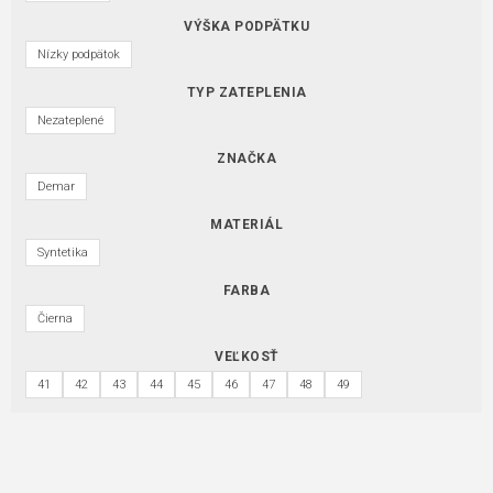
VÝŠKA PODPÄTKU
Nízky podpätok
TYP ZATEPLENIA
Nezateplené
ZNAČKA
Demar
MATERIÁL
Syntetika
FARBA
Čierna
VEĽKOSŤ
41
42
43
44
45
46
47
48
49