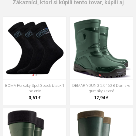
Zákazníci, ktorí si kúpili tento tovar, kúpili aj
BOMA Ponožky Spot 3pack black 1
DEMAR YOUNG 2 0460 B Dámske
balenie
gumáky zelené
3,61 €
12,94 €