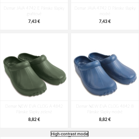
Demar JAVA 4742 E Pánske šľapky
Demar JAVA 4742 D Pánske šľapky
grafitové
modré
7,43 €
7,43 €
Demar NEW EVA CLOG A 4842
Demar NEW EVA CLOG 4842 B
Pánske šľapky zelené
Pánske šľapky modré
8,82 €
8,82 €
High-contrast mode