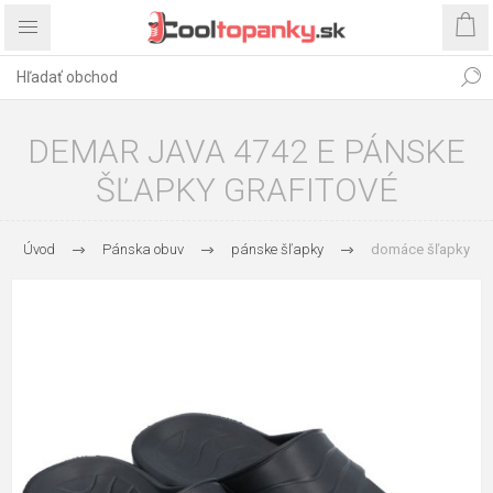
DEMAR JAVA 4742 E PÁNSKE
ŠĽAPKY GRAFITOVÉ
Úvod
Pánska obuv
pánske šľapky
domáce šľapky