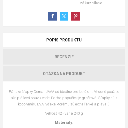
zákazníkov
POPIS PRODUKTU
RECENZIE
OTÁZKA NA PRODUKT
Pánske šľapky Demar JAVA sú ideálne pre letné dni. Vhodné použitie
ako plážová obuv k vode. Farba papučiek je grafitová. Šľapky sú z
kopolyméru EVA, vďaka ktorému sú extra ľahké a plávajú.
Veľkosť 42 - váha 240 g
Materiály: