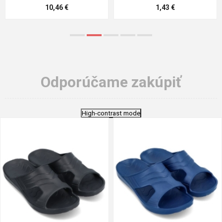
5,21 €
0,79 €
Odporúčame zakúpiť
High-contrast mode