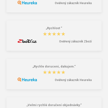
14,25 €
16,46 €
17,81 €
20,58 €
Ověřený zákazník Heureka
„Rychlost “
★★★★★
★★★★★
Ověřený zákazník Zboží
„Rychle doruceni, dakujem.“
★★★★★
★★★★★
Ověřený zákazník Heureka
„Velmi rychlé doručení objednávky.“