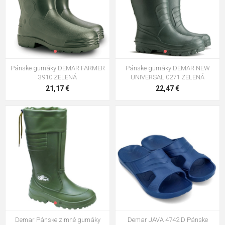
Pánske gumáky DEMAR FARMER
Pánske gumáky DEMAR NEW
3910 ZELENÁ
UNIVERSAL 0271 ZELENÁ
21,17 €
22,47 €
Demar Pánske zimné gumáky
Demar JAVA 4742 D Pánske