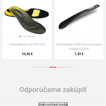
VM Footwear 3009 Vkladacia
VM Footwear 3102 Šnúrky ploché
stielka
5,21 €
0,79 €
Odporúčame zakúpiť
High-contrast mode