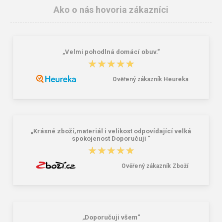
Ako o nás hovoria zákazníci
„Velmi pohodlná domácí obuv.“
★★★★★
★★★★★
Ověřený zákazník Heureka
Reisenthel Mini Maxi Shopper Dots
Lee Cooper LCW-26-07-4152M
15 l
Pánske šľapky čierne
7,22 €
16,46 €
20,58 €
„Krásné zboží,materiál i velikost odpovídající velká
spokojenost Doporučuji “
★★★★★
★★★★★
Ověřený zákazník Zboží
„Doporučuji všem“