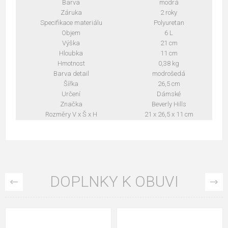
Barva
modrá
Záruka
2 roky
Specifikace materiálu
Polyuretan
Objem
6 L
Výška
21 cm
Hloubka
11 cm
Hmotnost
0,38 kg
Barva detail
modrošedá
Šířka
26,5 cm
Určení
Dámské
Značka
Beverly Hills
Rozměry V x Š x H
21 x 26,5 x 11 cm
DOPLNKY K OBUVI