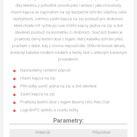
díky kterému ji pohodlně unosíte přes rameno i jako crossbody.
Hlavní kapsa se zapínáním na zip bezpečně ochrání všechny vaše
nezbytnosti, zatímco zadní kapsa na zip poslouží pro drobnosti,
které chcete mít rychle po ruce.
Vnitřní
kapsy (jedna na zip a dvě
otevřené) poslouží na kosmetiku či drobnosti. Součástí balení je
praktický černý textilní obal s logem, který kabelku ochrání před
prachem v době, kdy ji zrovna nepoužíváte.
Stříbrné kovové detaily
dodávají kabelce moderní nádech a hezky ladí s celkovým barevným
provedením.
Nastavitelný ramenní popruh
Hlavní kapsa na zip
Přihrádky uvnitř, jedna na zip a dvě otevřené
Zadní kapsa na zip
Praktický textilní obal s logem Beverly Hills Polo Club
Logo BHPC vpředu a vzadu tašky
Parametry:
Materiál
Polyuretan