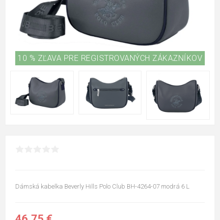
10 % ZĽAVA PRE REGISTROVANÝCH ZÁKAZNÍKOV
Dámská kabelka Beverly Hills Polo Club BH-4264-07 modrá 6 L
46,75 €