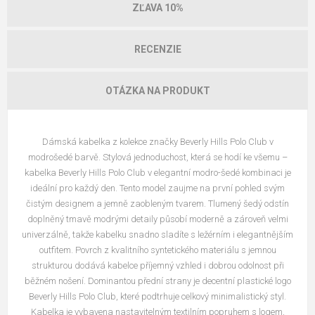
ZĽAVA 10%
RECENZIE
OTÁZKA NA PRODUKT
Dámská kabelka z kolekce značky Beverly Hills Polo Club v
modrošedé barvě. Stylová jednoduchost, která se hodí ke všemu –
kabelka Beverly Hills Polo Club v elegantní modro-šedé kombinaci je
ideální pro každý den. Tento model zaujme na první pohled svým
čistým designem a jemně zaobleným tvarem. Tlumený šedý odstín
doplněný tmavě modrými detaily působí moderně a zároveň velmi
univerzálně, takže kabelku snadno sladíte s ležérním i elegantnějším
outfitem. Povrch z kvalitního syntetického materiálu s jemnou
strukturou dodává kabelce příjemný vzhled i dobrou odolnost při
běžném nošení. Dominantou přední strany je decentní plastické logo
Beverly Hills Polo Club, které podtrhuje celkový minimalistický styl.
Kabelka je vybavena nastavitelným textilním popruhem s logem,