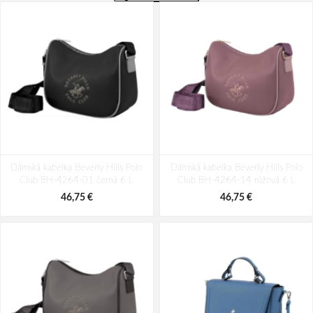
Dámská kabelka Beverly Hills Polo
Dámská kabelka Beverly Hills Polo
Club BH-4264-01 černá 6 L
Club BH-4264-14 růžová 6 L
46,75 €
46,75 €