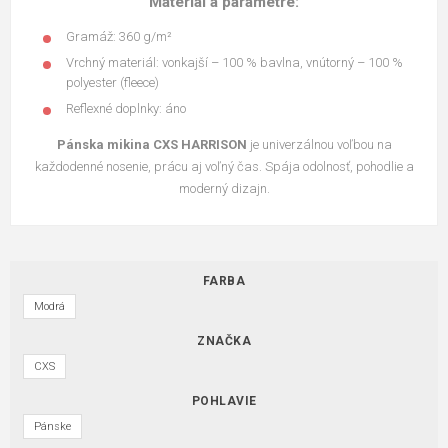
Materiál a parametre:
Gramáž: 360 g/m²
Vrchný materiál: vonkajší – 100 % bavlna, vnútorný – 100 %
polyester (fleece)
Reflexné doplnky: áno
Pánska mikina CXS HARRISON
je univerzálnou voľbou na
každodenné nosenie, prácu aj voľný čas. Spája odolnosť, pohodlie a
moderný dizajn.
FARBA
Modrá
ZNAČKA
CXS
POHLAVIE
Pánske