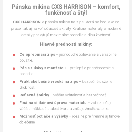
Pánska mikina CXS HARRISON – komfort,
funkčnosť a štýl
CXS HARRISON
je pánska mikina na zips, ktorá sa hodí ako do
práce, tak aj na voľnočasové aktivity. Kvalitné materiály a moderné
detaily poskytujú maximálne pohodlie a dlhú životnosť.
Hlavné prednosti mikiny:
Celoprepínací zips
– jednoduché obliekanie a variabilné
použitie.
Pás a rukávy s manžetou
– pre lepšie prispôsobenie a
pohodlie.
Praktické bočné vrecká na zips
– bezpečné uloženie
drobností.
Reflexné šnúrky
– vyššia viditeľnosť a bezpečnosť.
Finálna silikónová úprava materiálu
– zabezpečuje
väčšiu mäkkosť, stálosť tvaru a znižuje žmolkovatenie.
Možnosť potlače a výšivky
– ideálne pre firemné aj tímové
oblečenie.