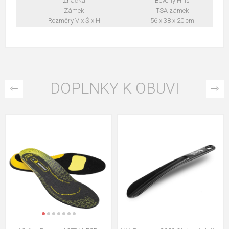
Značka
Beverly Hills
Zámek
TSA zámek
Rozměry V x Š x H
56 x 38 x 20 cm
DOPLNKY K OBUVI