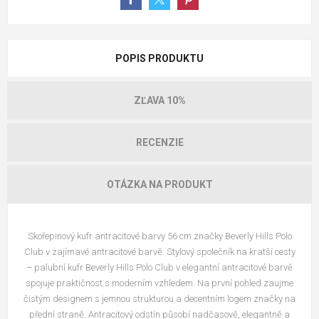
POPIS PRODUKTU
ZĽAVA 10%
RECENZIE
OTÁZKA NA PRODUKT
Skořepinový kufr antracitové barvy 56 cm
značky Beverly Hills Polo
Club v zajímavé antracitové barvě
. Stylový společník na kratší cesty
– palubní kufr Beverly Hills Polo Club v elegantní antracitové barvě
spojuje praktičnost s moderním vzhledem. Na první pohled zaujme
čistým designem s jemnou strukturou a decentním logem značky na
přední straně. Antracitový odstín působí nadčasově, elegantně a