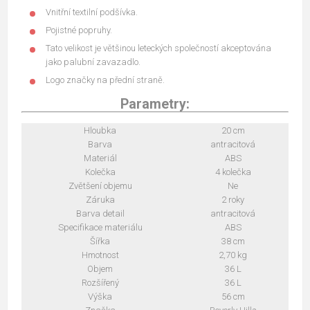
Vnitřní textilní podšívka.
Pojistné popruhy.
Tato velikost je většinou leteckých společností akceptována
jako palubní zavazadlo.
Logo značky na přední straně.
Parametry:
Hloubka
20 cm
Barva
antracitová
Materiál
ABS
Kolečka
4 kolečka
Zvětšení objemu
Ne
Záruka
2 roky
Barva detail
antracitová
Specifikace materiálu
ABS
Šířka
38 cm
Hmotnost
2,70 kg
Objem
36 L
Rozšířený
36 L
Výška
56 cm