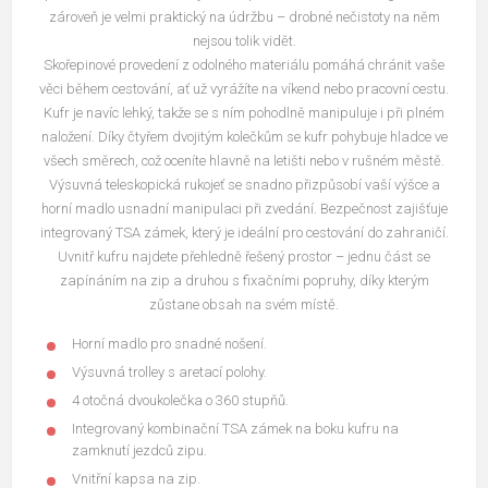
zároveň je velmi praktický na údržbu – drobné nečistoty na něm
nejsou tolik vidět.
Skořepinové provedení z odolného materiálu pomáhá chránit vaše
věci během cestování, ať už vyrážíte na víkend nebo pracovní cestu.
Kufr je navíc lehký, takže se s ním pohodlně manipuluje i při plném
naložení. Díky čtyřem dvojitým kolečkům se kufr pohybuje hladce ve
všech směrech, což oceníte hlavně na letišti nebo v rušném městě.
Výsuvná teleskopická rukojeť se snadno přizpůsobí vaší výšce a
horní madlo usnadní manipulaci při zvedání. Bezpečnost zajišťuje
integrovaný TSA zámek, který je ideální pro cestování do zahraničí.
Uvnitř kufru najdete přehledně řešený prostor – jednu část se
zapínáním na zip a druhou s fixačními popruhy, díky kterým
zůstane obsah na svém místě.
Horní madlo pro snadné nošení.
Výsuvná trolley s aretací polohy.
4 otočná dvoukolečka o 360 stupňů.
Integrovaný kombinační TSA zámek na boku kufru na
zamknutí jezdců zipu.
Vnitřní kapsa na zip.