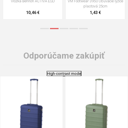
VM Footwear 3009 Vkladacia
VM Footwear 3102 Šnúrky ploché
stielka
5,21 €
0,79 €
Odporúčame zakúpiť
High-contrast mode