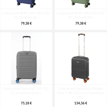
Cestovní kufr BHPC 4W S BH-250-
Cestovní kufr BHPC 4W S BH-250-
55-05 modrá 36 L
55-33 zelená 36 L
79,38 €
79,38 €
Cestovní kufr Dielle 4W S PP 100-
Cestovní kufr Aeronautica Militare
55-23 antracitová 38 L
Force S AM-220-55-23 antracitová
38 L
75,18 €
134,36 €