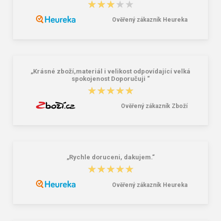
★★★★★
★★★★★
Peněženka na mince BHPC Circle
Pánska peňaženka BHPC New York
BH-1199-01 černá
BH-252-25 hnedá
Ověřený zákazník Heureka
20,79 €
25,16 €
„Krásné zboží,materiál i velikost odpovídající velká
spokojenost Doporučuji “
★★★★★
★★★★★
Ověřený zákazník Zboží
„Rychle doruceni, dakujem.“
★★★★★
★★★★★
Ověřený zákazník Heureka