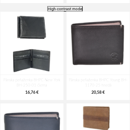
High-contrast mode
Cestovní kufr Dielle 4W S PP 100-
Cestovní kufr Dielle 4W S PP 100-
Pánska peňaženka BHPC New York
55-06 petrolejová 38 L
Pánska peňaženka BHPC Young BH-
55-01 černá 38 L
BH-250-01 čierna
1170-25 hnedá
75,18 €
75,18 €
16,76 €
20,58 €