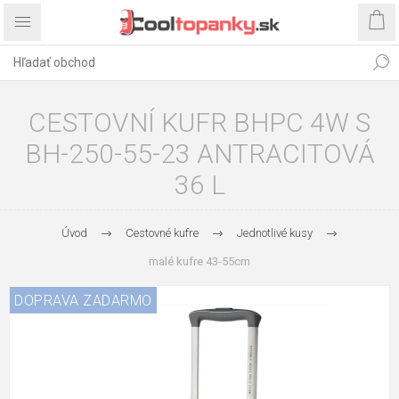
CESTOVNÍ KUFR BHPC 4W S
BH-250-55-23 ANTRACITOVÁ
36 L
Úvod
Cestovné kufre
Jednotlivé kusy
malé kufre 43-55cm
DOPRAVA ZADARMO