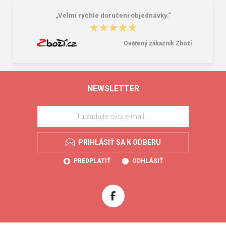
„Velmi rychlé doručení objednávky.“
★★★★★
★★★★★
Ověřený zákazník Zboží
NEWSLETTER
PRIHLÁSIŤ SA K ODBERU
PREDPLATIŤ
ODHLÁSIŤ