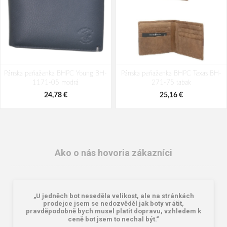
Pánska peňaženka BHPC Young BH-
Pánska peňaženka BHPC Texas BH-
1171-05 modrá
271-75 tabak
24,78 €
25,16 €
Ako o nás hovoria zákazníci
„U jedněch bot neseděla velikost, ale na stránkách
prodejce jsem se nedozvěděl jak boty vrátit,
pravděpodobně bych musel platit dopravu, vzhledem k
ceně bot jsem to nechal být.“