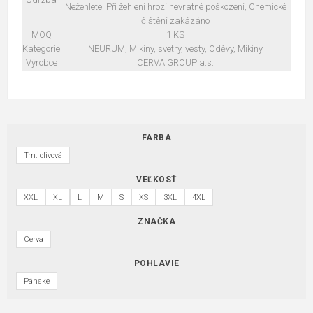
Nežehlete. Při žehlení hrozí nevratné poškození, Chemické
čištění zakázáno
MOQ
1 KS
Kategorie
NEURUM, Mikiny, svetry, vesty, Oděvy, Mikiny
Výrobce
CERVA GROUP a.s.
FARBA
Tm. olivová
VEĽKOSŤ
XXL
XL
L
M
S
XS
3XL
4XL
ZNAČKA
Cerva
POHLAVIE
Pánske