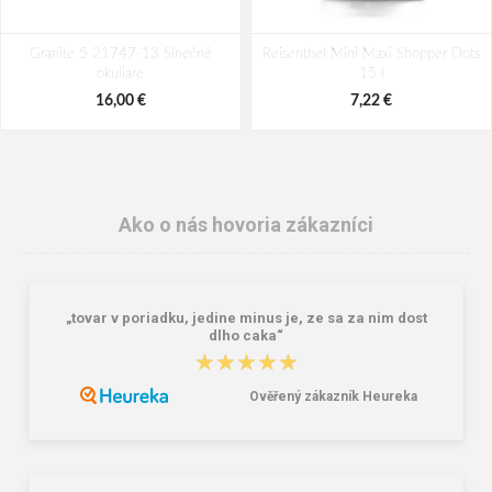
Granite 5 21747-13 Slnečné
Reisenthel Mini Maxi Shopper Dots
okuliare
15 l
16,00 €
7,22 €
Ako o nás hovoria zákazníci
„tovar v poriadku, jedine minus je, ze sa za nim dost
dlho caka“
★★★★★
★★★★★
Ověřený zákazník Heureka
Lee Cooper LCW-26-07-4152M
Dámske gumáky DEMAR RAINNY
Pánske šľapky čierne
0052 čierna
16,46 €
10,46 €
20,58 €