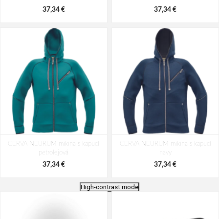
37,34 €
37,34 €
CERVA NEURUM mikina s kapucí
CERVA NEURUM mikina s kapucí
petrolejová
navy
37,34 €
37,34 €
High-contrast mode