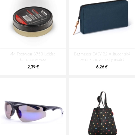
CERVA DAYBORO mikina s kapucí
CERVA DAYBORO mikina s kapucí
VM Footwear 3750 Leštiaci
mech.zelená
Bagmaster EASY 22 A študentský
bílá
karnaubský vosk
penál - tmavomodrý modrý
43,39 €
43,39 €
2,39 €
6,26 €