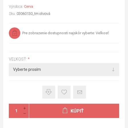
Výrobca:
Cerva
Sku:
03060130_tm.olivová
Pre zobrazenie dostupnosti najskôr vyberte: Veľkosť
VEĽKOSŤ:
*
KÚPIŤ