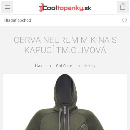
CERVA NEURUM MIKINA S
KAPUCÍ TM.OLIVOVÁ
Úvod
Oblečenie
Mikiny