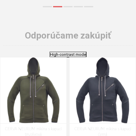
Odporúčame zakúpiť
High-contrast mode
CERVA NEURUM mikina s kapucí
CERVA NEURUM mikina s kapucí
tm.olivová
černá