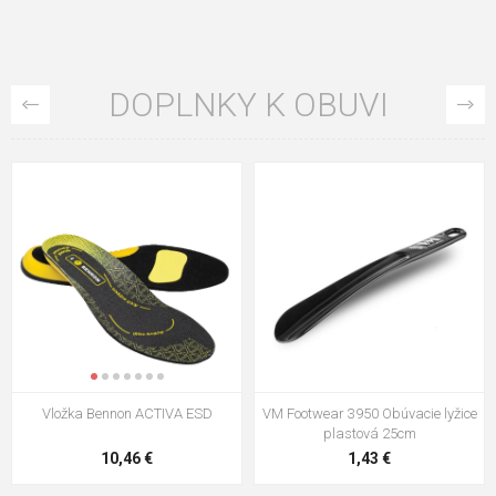
DOPLNKY K OBUVI
VM Footwear 3009 Vkladacia
VM Footwear 3102 Šnúrky ploché
stielka
5,21 €
0,79 €