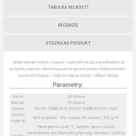
TABUĽKA VEĽKOSTÍ
RECENZIE
OTÁZKA NA PRODUKT
• celopropínací mikina s kapucí • zapínání na zip je prodlouženo až
po špičku kapuce • obvod kapuce lze upravit pomocí vložené tkanice •
2 postranní kapsy, 1 náprsní kapsa na zip • reflexní detaily
Parametry:
Barva
tm.olivová
Barva2
tm.olivová
Normy
EN ISO 13688:2013, EN ISO 13688:2013+A1:2021
Svrchní
80% polyester, 14% viskóza, 6% elastan, 300 g/m²
materiál
Perte šetrně na 40 °C, Nebělte. Nesmí se bělit
peroxidovými ani chlorovými přípravky, Nesušte v sušičce,
Údržba