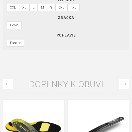
XXL
XL
L
M
S
3XL
4XL
ZNAČKA
Cerva
POHLAVIE
Pánske
DOPLNKY K OBUVI