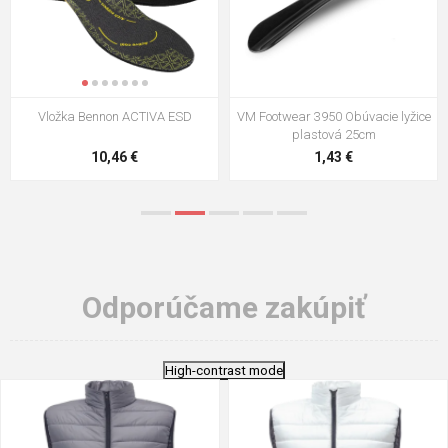
VM Footwear 3009 Vkladacia
VM Footwear 3102 Šnúrky ploché
stielka
5,21 €
0,79 €
Odporúčame zakúpiť
High-contrast mode