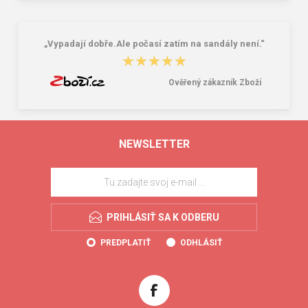
„Vypadají dobře.Ale počasí zatím na sandály není.“
★★★★★
★★★★★
Ověřený zákazník Zboží
NEWSLETTER
PRIHLÁSIŤ SA K ODBERU
PREDPLATIŤ
ODHLÁSIŤ