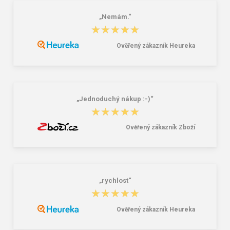
„Nemám.“
★★★★★
★★★★★
Ověřený zákazník Heureka
Lee Cooper LCW-26-07-4152M
Demar Detské gumáky zateplené
Pánske šľapky čierne
MAMMUT S 0300 I tmavě šedá
16,46 €
18,02 €
20,58 €
„Jednoduchý nákup :-)“
★★★★★
★★★★★
Ověřený zákazník Zboží
„rychlost“
★★★★★
★★★★★
Ověřený zákazník Heureka