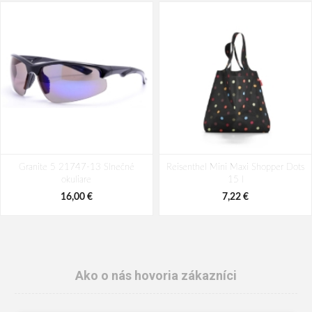
Granite 5 21747-13 Slnečné
Reisenthel Mini Maxi Shopper Dots
okuliare
15 l
16,00 €
7,22 €
Ako o nás hovoria zákazníci