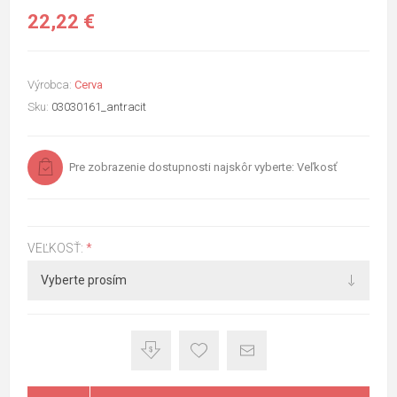
22,22 €
Výrobca:
Cerva
Sku:
03030161_antracit
Pre zobrazenie dostupnosti najskôr vyberte: Veľkosť
VEĽKOSŤ:
*