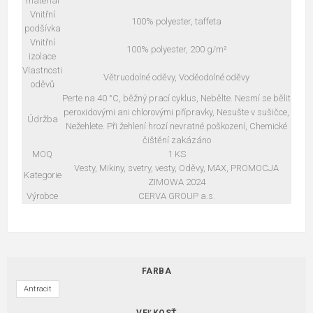
materiál
Vnitřní
100% polyester, taffeta
podšívka
Vnitřní
100% polyester, 200 g/m²
izolace
Vlastnosti
Větruodolné oděvy, Voděodolné oděvy
oděvů
Perte na 40 °C, běžný prací cyklus, Nebělte. Nesmí se bělit
peroxidovými ani chlorovými přípravky, Nesušte v sušičce,
Údržba
Nežehlete. Při žehlení hrozí nevratné poškození, Chemické
čištění zakázáno
MOQ
1 KS
Vesty, Mikiny, svetry, vesty, Oděvy, MAX, PROMOCJA
Kategorie
ZIMOWA 2024
Výrobce
CERVA GROUP a.s.
FARBA
Antracit
VEĽKOSŤ