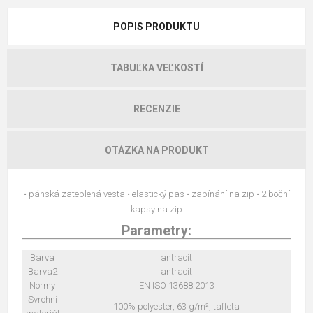
POPIS PRODUKTU
TABUĽKA VEĽKOSTÍ
RECENZIE
OTÁZKA NA PRODUKT
• pánská zateplená vesta • elastický pas • zapínání na zip • 2 boční
kapsy na zip
Parametry:
Barva
antracit
Barva2
antracit
Normy
EN ISO 13688:2013
Svrchní
100% polyester, 63 g/m², taffeta