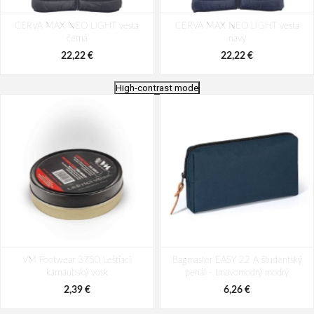
CERVA MAX NEO LIGHT vesta
CERVA MAX NEO LIGHT vesta
černá
navy
22,22 €
22,22 €
High-contrast mode
CERVA MAX NEO LIGHT vesta
CERVA MAX NEO LIGHT vesta
VM Footwear 3750 Leštiaci
modrá
Bagmaster EASY 22 A študentský
červená
karnaubský vosk
penál - tmavomodrý modrý
22,22 €
22,22 €
2,39 €
6,26 €