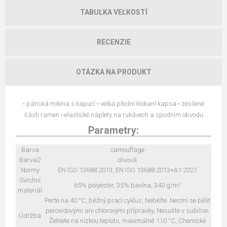
TABUĽKA VEĽKOSTÍ
RECENZIE
OTÁZKA NA PRODUKT
• pánská mikina s kapucí • velká přední klokaní kapsa • zesílené
části ramen • elastické náplety na rukávech a spodním obvodu
Parametry:
Barva
camouflage
Barva2
olivová
Normy
EN ISO 13688:2013, EN ISO 13688:2013+A1:2021
Svrchní
65% polyester, 35% bavlna, 340 g/m²
materiál
Perte na 40 °C, běžný prací cyklus, Nebělte. Nesmí se bělit
peroxidovými ani chlorovými přípravky, Nesušte v sušičce,
Údržba
Žehlete na nízkou teplotu, maximálně 110 °C, Chemické