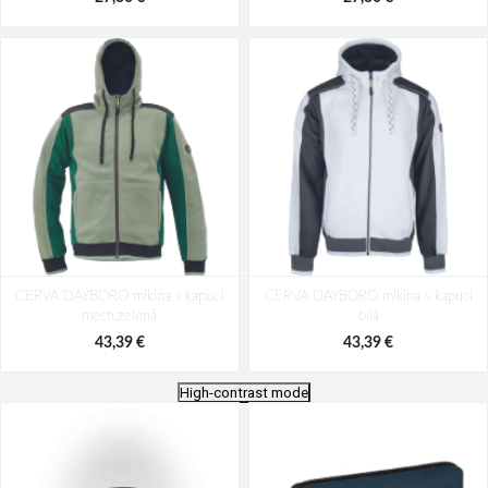
CERVA DAYBORO mikina s kapucí
CERVA DAYBORO mikina s kapucí
mech.zelená
bílá
43,39 €
43,39 €
High-contrast mode