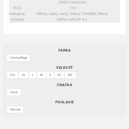
čištění zakázáno
MOQ
1 KS
Kategorie
Mikiny, svetry, vesty, Oděvy, CRAMBE, Mikiny
Výrobce
CERVA GROUP a.s.
FARBA
Camouflage
VEĽKOSŤ
XXL
XL
L
M
S
XS
3XL
ZNAČKA
Cerva
POHLAVIE
Pánske