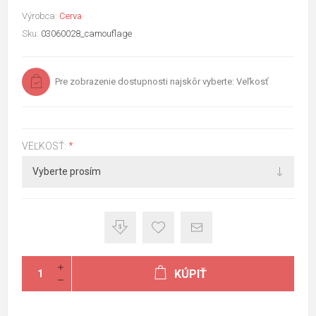
Výrobca:
Cerva
Sku:
03060028_camouflage
Pre zobrazenie dostupnosti najskôr vyberte: Veľkosť
VEĽKOSŤ:
*
KÚPIŤ