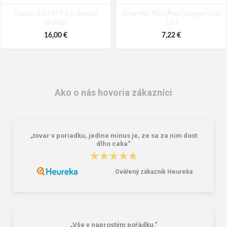
Granite 5 21747-13 Slnečné
Reisenthel Mini Maxi Shopper Dots
okuliare
15 l
16,00 €
7,22 €
Ako o nás hovoria zákazníci
„tovar v poriadku, jedine minus je, ze sa za nim dost
dlho caka“
★★★★★
★★★★★
Ověřený zákazník Heureka
Lee Cooper LCW-26-07-4152M
Dámske gumáky DEMAR RAINNY
Pánske šľapky čierne
0052 čierna
16,46 €
10,46 €
20,58 €
„Vše v naprostým pořádku.“