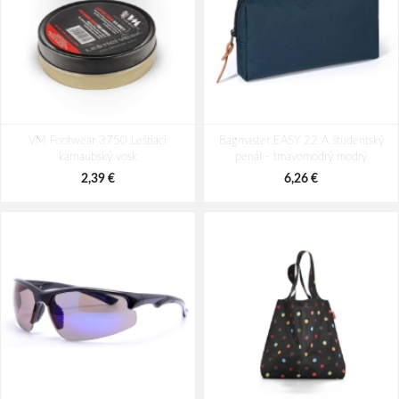
CERVA DAYBORO mikina s kapucí
CERVA DAYBORO mikina s kapucí
VM Footwear 3750 Leštiaci
tm.hnědá
Bagmaster EASY 22 A študentský
černá
karnaubský vosk
penál - tmavomodrý modrý
43,39 €
43,39 €
2,39 €
6,26 €