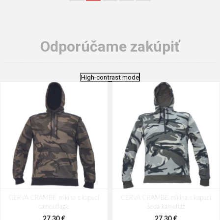
Odporúčame zakúpiť
High-contrast mode
CERVA CRAMBE mikina s kapucí
CERVA CRAMBE mikina s kapucí
camouflage
šedá kamufláž
27,30 €
27,30 €