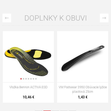
DOPLNKY K OBUVI
VM Footwear 3009 Vkladacia
VM Footwear 3102 Šnúrky ploché
stielka
5,21 €
0,79 €