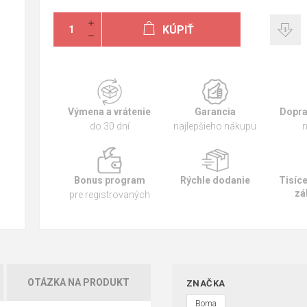
KÚPIŤ
Výmena a vrátenie
Garancia
Dopra
do 30 dní
najlepšieho nákupu
n
Bonus program
Rýchle dodanie
Tisíc
zá
pre registrovaných
OTÁZKA NA PRODUKT
ZNAČKA
Boma