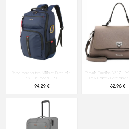
Batoh Aeronautica Militare Patch AM-
Tamaris Carolina 33271-9
581-05 modrá 19 L
Dámska kabelka cez ramen
94,29 €
62,96 €