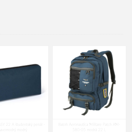
SY 22 A študentský penál -
Batoh Aeronautica Militare Patch AM-
mavomodrý modrý
580-05 modrá 22 L