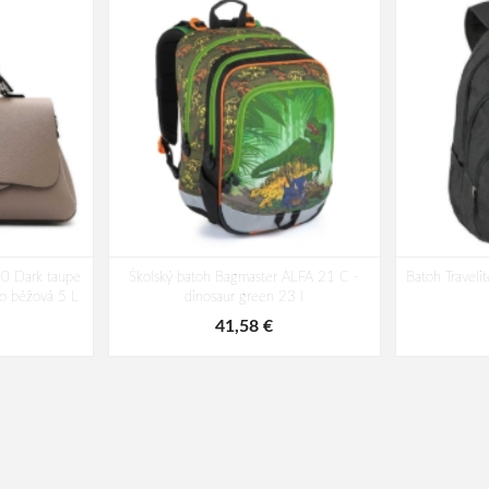
50 Dark taupe
Školský batoh Bagmaster ALFA 21 C -
Batoh Traveli
o béžová 5 L
dinosaur green 23 l
41,58 €