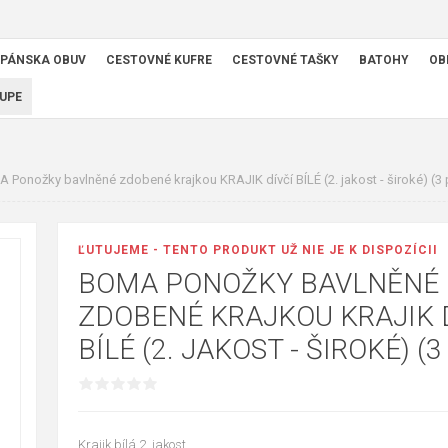
PÁNSKA OBUV
CESTOVNÉ KUFRE
CESTOVNÉ TAŠKY
BATOHY
OB
UPE
 Ponožky bavlněné zdobené krajkou KRAJIK dívčí BÍLÉ (2. jakost - široké) (3 
ĽUTUJEME - TENTO PRODUKT UŽ NIE JE K DISPOZÍCII
BOMA PONOŽKY BAVLNĚNÉ
ZDOBENÉ KRAJKOU KRAJIK 
BÍLÉ (2. JAKOST - ŠIROKÉ) (3
Krajik bílá 2. jakost