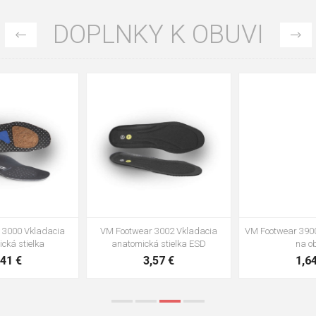
DOPLNKY K OBUVI
35
36
37
39
40
43
47
48
VM Footwear 3002 Vkladacia
VM Footwear 3900 Čistiaca huba
anatomická stielka ESD
na obuv
3,57 €
1,64 €