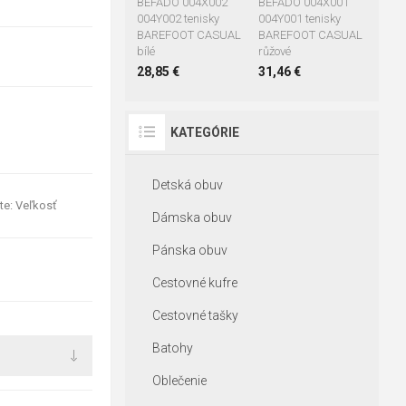
BEFADO 004X002
BEFADO 004X001
004Y002 tenisky
004Y001 tenisky
BAREFOOT CASUAL
BAREFOOT CASUAL
bílé
růžové
28,85 €
31,46 €
KATEGÓRIE
Detská obuv
te: Veľkosť
Dámska obuv
Pánska obuv
Cestovné kufre
Cestovné tašky
Batohy
Oblečenie