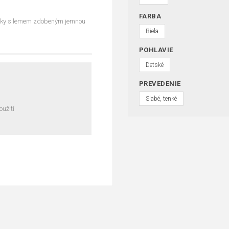
FARBA
ožky s lemem zdobeným jemnou
Biela
POHLAVIE
Detské
PREVEDENIE
Slabé, tenké
užití