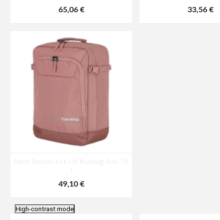
65,06 €
33,56 €
Batoh Travelite Kick Off Multibag Rosé 35
l
49,10 €
High-contrast mode