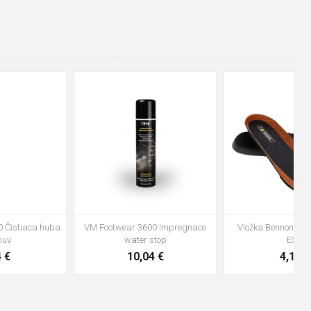
48
37
36
38
39
40
41
42
43
44
45
46
47
VM Footwear 3600 Impregnace
Vložka Bennon ABSORBA XTR
water stop
ESD
10,04 €
4,16 €