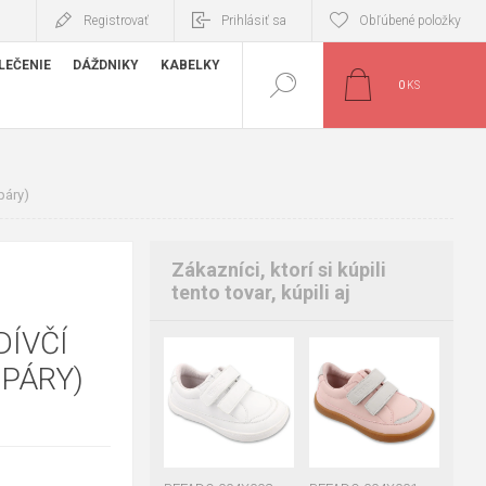
Registrovať
Prihlásiť sa
Obľúbené položky
LEČENIE
DÁŽDNIKY
KABELKY
0
KS
páry)
Zákazníci, ktorí si kúpili
tento tovar, kúpili aj
DÍVČÍ
25
27
28
35
 PÁRY)
29
31
32
33