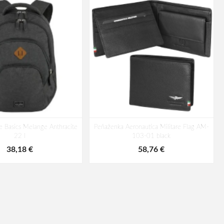
te Basics Melange Anthracite
Peňaženka Aeronautica Militare Flag AM-
22 l
103-01 black
38,18 €
58,76 €