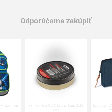
Odporúčame zakúpiť
ký batoh Blue
VM Footwear 3750 Leštiaci karnaubský
Bagmaster EA
17 L
vosk
t