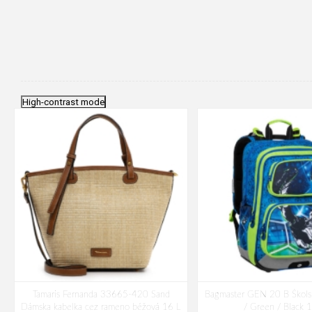
High-contrast mode
Tamaris Fernanda 33665-420 Sand
Bagmaster GEN 20 B Škols
Dámska kabelka cez rameno béžová 16 L
/ Green / Black 