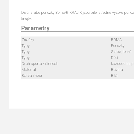
Dívčí slabé ponožky Boma® KRAJIK jsou bílé, středně vysoké pon
krajkou.
Parametry
Značky
BOMA
Typy
Ponožky
Typy
Slabé, tenké
Typy
Děti
Druh sportu / činnosti
každodenní po
Materiál
Bavlna
Barva / vzor
Bílá