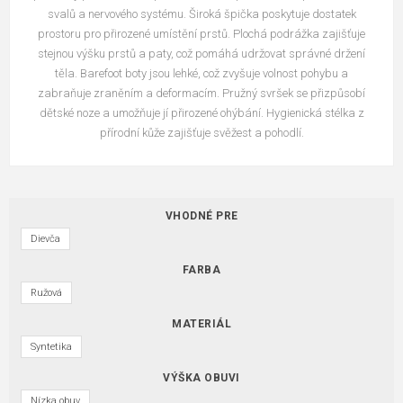
svalů a nervového systému. Široká špička poskytuje dostatek
prostoru pro přirozené umístění prstů. Plochá podrážka zajišťuje
stejnou výšku prstů a paty, což pomáhá udržovat správné držení
těla. Barefoot boty jsou lehké, což zvyšuje volnost pohybu a
zabraňuje zraněním a deformacím. Pružný svršek se přizpůsobí
dětské noze a umožňuje jí přirozené ohýbání. Hygienická stélka z
přírodní kůže zajišťuje svěžest a pohodlí.
VHODNÉ PRE
Dievča
FARBA
Ružová
MATERIÁL
Syntetika
VÝŠKA OBUVI
Nízka obuv