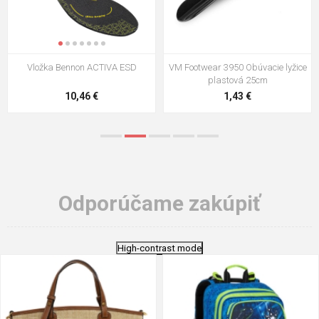
VM Footwear 3009 Vkladacia
VM Footwear 3102 Šnúrky ploché
stielka
5,21 €
0,79 €
Odporúčame zakúpiť
High-contrast mode