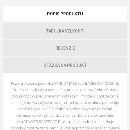
POPIS PRODUKTU
TABUĽKA VEĽKOSTÍ
RECENZIE
OTÁZKA NA PRODUKT
Kožená vložka a podšívka VÝHODY MODELU BAREGOOT CASUAL
Barefoot boty kopírují pocit chůze naboso a zároveň chrání citlivé
dětské nožičky před zraněním a chladem. Přirozený pocit ze země
stimuluje nervový systém, rozvíjí smysl pro rovnováhu a podporuje
správný vývoj svalů a kloubů. Barefoot boty také poskytují
neomezenou volnost pohybu při chůzi, běhu a spontánní hře.
VLASTNOSTI BAREFOOT Pružná, tenká podrážka umožňuje
pohodlný pocit ze země při chůzi, což se promítá do lepší stimulace