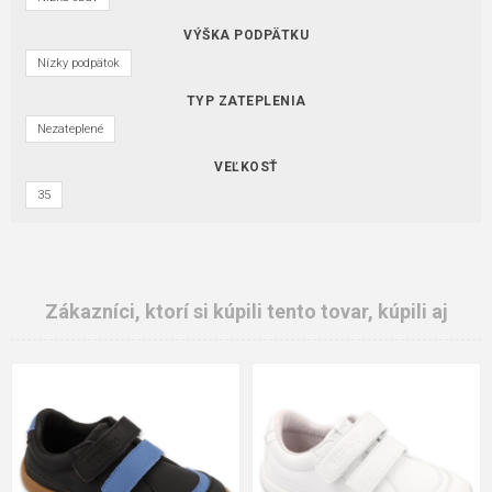
VÝŠKA PODPÄTKU
Nízky podpätok
TYP ZATEPLENIA
Nezateplené
VEĽKOSŤ
35
Zákazníci, ktorí si kúpili tento tovar, kúpili aj