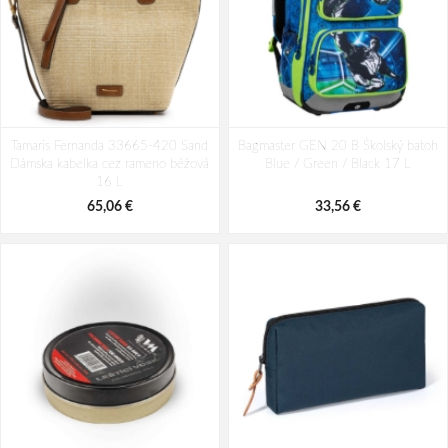
Tamaris Fernanda 33665-420 Sand
Bagmaster GEN 20 B Školský batoh
Dámska kabelka cez rameno béžová
Blue / Green / Black 17 L
16 L
65,06 €
33,56 €