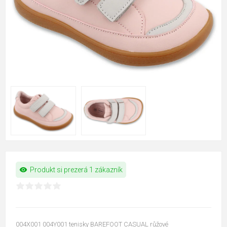
visibility
Produkt si prezerá 1 zákazník
004X001 004Y001 tenisky BAREFOOT CASUAL růžové