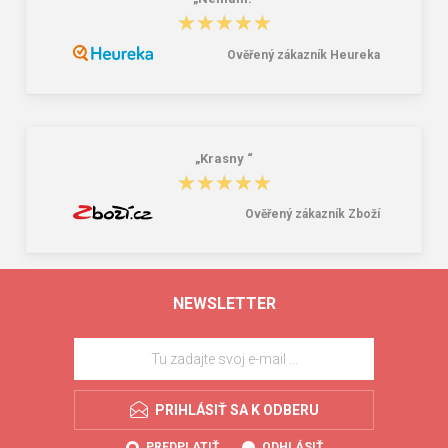
★★★★★
★★★★★
Ověřený zákazník Heureka
„Krasny “
★★★★★
★★★★★
Ověřený zákazník Zboží
NEWSLETTER
PRIHLÁSIŤ SA K ODBERU
PREDPLATIŤ
ODHLÁSIŤ