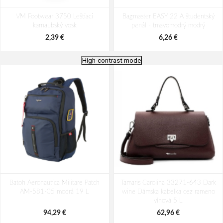
VM Footwear 3750 Leštiaci
Bagmaster EASY 22 A študentský
karnaubský vosk
penál - tmavomodrý modrý
2,39 €
6,26 €
High-contrast mode
Batoh Aeronautica Militare Patch
Batoh Travelite Kick Off Multibag
Batoh Aeronautica Militare Patch
AM-580-05 modrá 22 L
Tamaris Carolina 33271-643 Dark
Rosé 35 l
AM-581-05 modrá 19 L
wine Dámska kabelka cez rameno
98,49 €
49,10 €
vínová 5 L
94,29 €
62,96 €