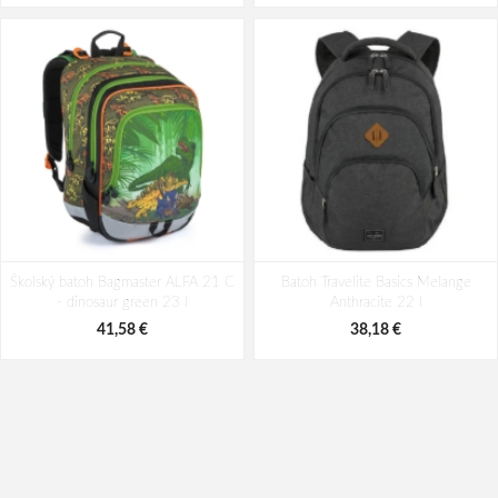
Školský batoh Bagmaster ALFA 21 C
Batoh Travelite Basics Melange
- dinosaur green 23 l
Anthracite 22 l
41,58 €
38,18 €