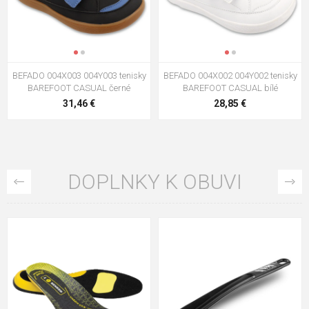
BEFADO 004X003 004Y003 tenisky
BEFADO 004X002 004Y002 tenisky
BAREFOOT CASUAL černé
BAREFOOT CASUAL bílé
31,46 €
28,85 €
DOPLNKY K OBUVI