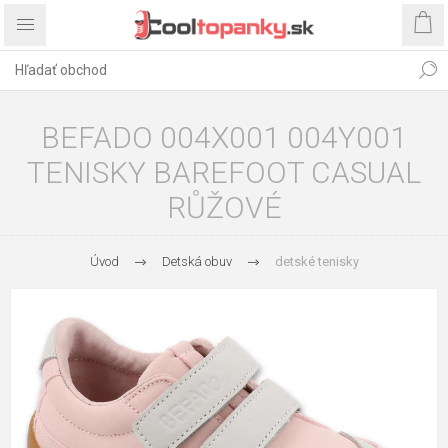
BEFADO 004X001 004Y001
TENISKY BAREFOOT CASUAL
RŮŽOVÉ
Úvod
Detská obuv
detské tenisky