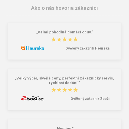
Ako o nás hovoria zákazníci
„Velmi pohodlná domácí obuv.“
Peňaženka Aeronautica Militare Flag
Bagmaster SUPERNOVA 24 A
★★★★★
★★★★★
AM-103-01 black
studentský set – černobílý Černá 34
l
Ověřený zákazník Heureka
58,76 €
85,26 €
„Velký výběr, skvělé ceny, perfektní zákaznický servis,
rychlost dodání “
★★★★★
★★★★★
Ověřený zákazník Zboží
„Nemám.“