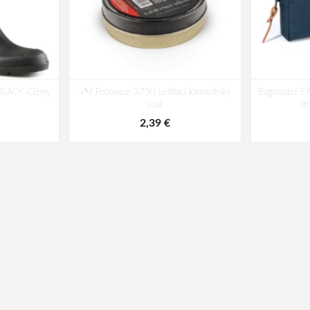
LACK Čižmy
VM Footwear 3750 Leštiaci karnaubský
Bagmaster EA
vosk
t
2,39 €