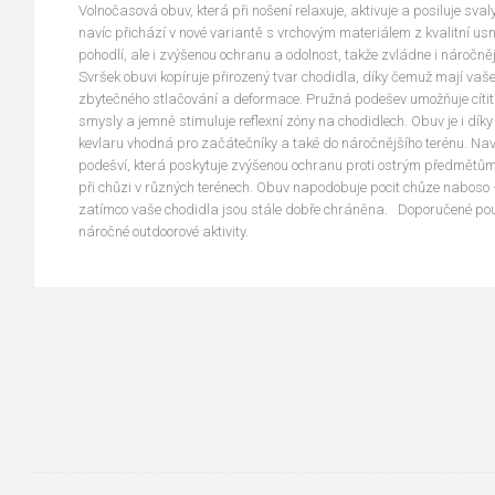
Volnočasová obuv, která při nošení relaxuje, aktivuje a posiluje sval
navíc přichází v nové variantě s vrchovým materiálem z kvalitní usně
pohodlí, ale i zvýšenou ochranu a odolnost, takže zvládne i náročnějš
Svršek obuvi kopíruje přirozený tvar chodidla, díky čemuž mají vaš
zbytečného stlačování a deformace. Pružná podešev umožňuje cítit 
smysly a jemně stimuluje reflexní zóny na chodidlech. Obuv je i díky
kevlaru vhodná pro začátečníky a také do náročnějšího terénu. Nav
podešví, která poskytuje zvýšenou ochranu proti ostrým předmětům
při chůzi v různých terénech. Obuv napodobuje pocit chůze naboso –
zatímco vaše chodidla jsou stále dobře chráněna. Doporučené použi
náročné outdoorové aktivity.