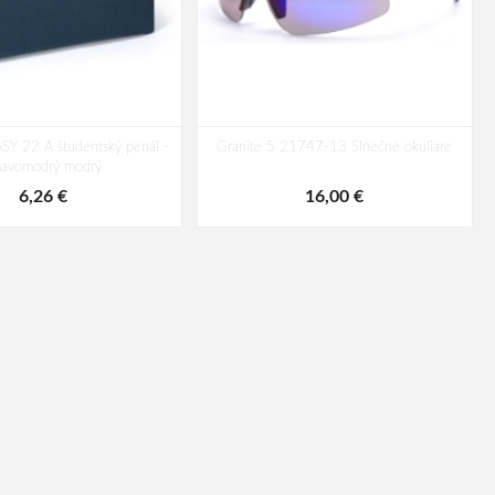
SY 22 A študentský penál -
Granite 5 21747-13 Slnečné okuliare
mavomodrý modrý
6,26 €
16,00 €