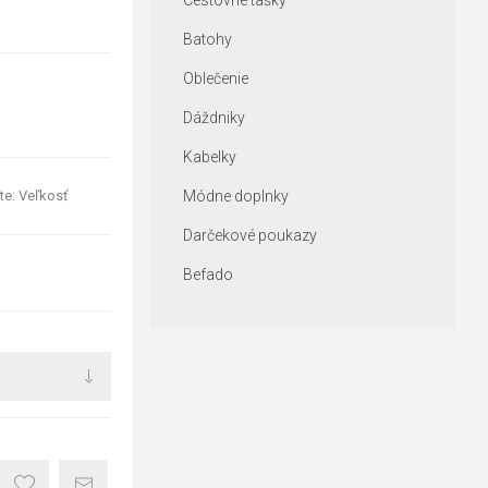
Cestovné tašky
Batohy
Oblečenie
Dáždniky
Kabelky
te: Veľkosť
Módne doplnky
Darčekové poukazy
Befado