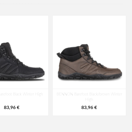
efoot Black Winter High
BENNON Barefoot Black/brown Winter
High
83,96 €
83,96 €