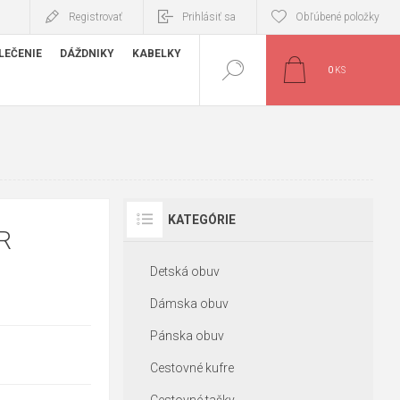
Registrovať
Prihlásiť sa
Obľúbené položky
LEČENIE
DÁŽDNIKY
KABELKY
0
KS
KATEGÓRIE
R
Detská obuv
Dámska obuv
Pánska obuv
Cestovné kufre