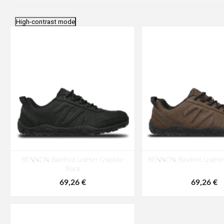
High-contrast mode
BENNON Barefoot Leather Graphite
BENNON Barefoot Leather
Black
69,26 €
69,26 €