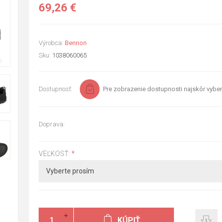
69,26 €
Výrobca:
Bennon
Sku:
1038060065
Dostupnosť:
Pre zobrazenie dostupnosti najskôr vyber
Doprava:
VEĽKOSŤ:
*
KÚPIŤ