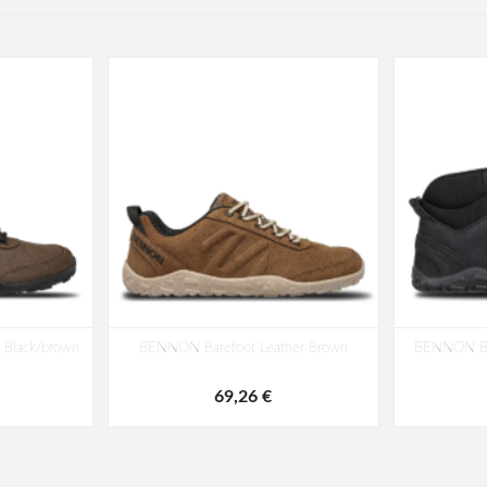
 Black/brown
BENNON Barefoot Leather Brown
BENNON Bar
69,26 €