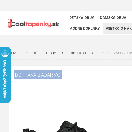
DETSKÁ OBUV
DÁMSKA OBUV
MÓDNE DOPLNKY
VŠETKO O NÁK
Úvod
Dámska obuv
dámska outdoor
BENNON Baref
DOPRAVA ZADARMO