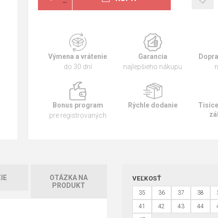
Výmena a vrátenie
Garancia
Dopra
do 30 dní
najlepšieho nákupu
n
Bonus program
Rýchle dodanie
Tisíc
zá
pre registrovaných
IE
OTÁZKA NA
VEĽKOSŤ
PRODUKT
35
36
37
38
41
42
43
44