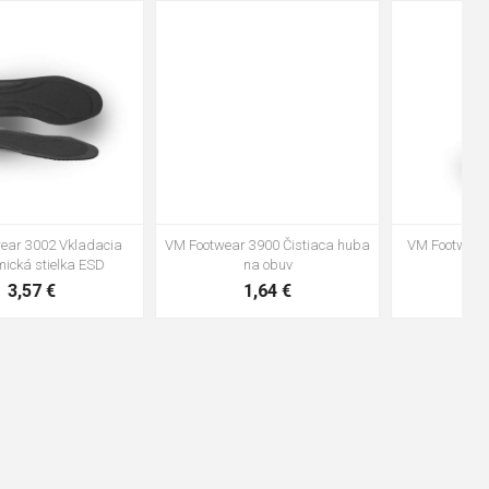
48
37
36
38
39
40
41
42
43
44
45
46
47
VM Footwear 3600 Impregnace
Vložka Bennon ABSORBA XTR
water stop
ESD
10,04 €
4,16 €