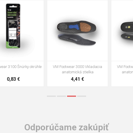
35
36
37
39
40
43
47
48
VM Footwear 3002 Vkladacia
VM Footwear 3900 Čistiaca huba
anatomická stielka ESD
na obuv
3,57 €
1,64 €
Odporúčame zakúpiť