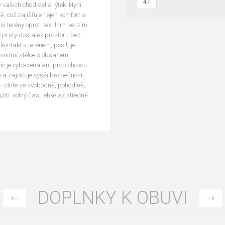
47
y vašich chodidel a lýtek. Nyní
, což zajišťuje nejen komfort a
í terény oproti textilním verzím.
e prsty dostatek prostoru bez
kontakt s terénem, posiluje
 vnitřní stélce s obsahem
íc je vybavena antipropichovou
 a zajišťuje vyšší bezpečnost
 cítíte se svobodně, pohodlně,
tí: volný čas, lehké až středně
DOPLNKY K OBUVI