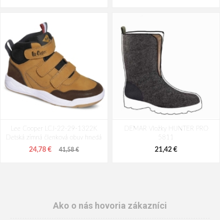
Lee Cooper LCJ-22-29-1322K
DEMAR Vložky HUNTER PRO
Detská zimná členková obuv hnedá
5811
24,78 €
21,42 €
41,58 €
Ako o nás hovoria zákazníci