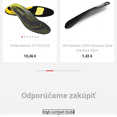
VM Footwear 3009 Vkladacia
VM Footwear 3102 Šnúrky ploché
stielka
5,21 €
0,79 €
Odporúčame zakúpiť
High-contrast mode