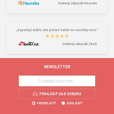
Ověřený zákazník Heureka
„Vypadají dobře.Ale počasí zatím na sandály není.“
★★★★★
★★★★★
Ověřený zákazník Zboží
NEWSLETTER
PRIHLÁSIŤ SA K ODBERU
PREDPLATIŤ
ODHLÁSIŤ