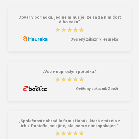
„tovar v poriadku, jedine minus je, ze sa za nim dost
dlho caka“
★★★★★
★★★★★
Ověřený zákazník Heureka
Lee Cooper LCJ-22-29-1324K
DEMAR Vložky LOGAN 5815
Detská zimná členková obuv šedá
24,78 €
21,42 €
41,58 €
„Vše v naprostým pořádku.“
★★★★★
★★★★★
Ověřený zákazník Zboží
„Společnost nahradila firmu Hanák, která zmizela z
trhu. Pantofle jsou jiné, ale jsem s nimi spokojen.“
★★★★★
★★★★★