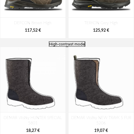
DEFCON Brown High
TERKON Grey High
117,52 €
125,92 €
High-contrast mode
Bennon PEAK Green High
ANTICUT O7S Black High
DEMAR Vložky HUNTER SPECIAL
DEMAR Vložky NEW TRAYK S FUR
116,68 €
103,70 €
5801
5206
18,27 €
19,07 €