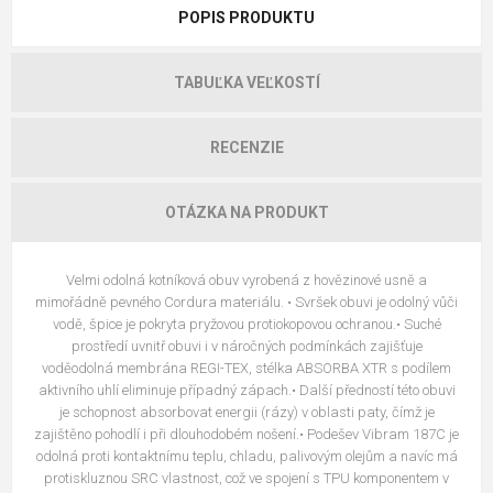
POPIS PRODUKTU
TABUĽKA VEĽKOSTÍ
RECENZIE
OTÁZKA NA PRODUKT
Velmi odolná kotníková obuv vyrobená z hovězinové usně a
mimořádně pevného Cordura materiálu. • Svršek obuvi je odolný vůči
vodě, špice je pokryta pryžovou protiokopovou ochranou.• Suché
prostředí uvnitř obuvi i v náročných podmínkách zajišťuje
voděodolná membrána REGI-TEX, stélka ABSORBA XTR s podílem
aktivního uhlí eliminuje případný zápach.• Další předností této obuvi
je schopnost absorbovat energii (rázy) v oblasti paty, čímž je
zajištěno pohodlí i při dlouhodobém nošení.• Podešev Vibram 187C je
odolná proti kontaktnímu teplu, chladu, palivovým olejům a navíc má
protiskluznou SRC vlastnost, což ve spojení s TPU komponentem v