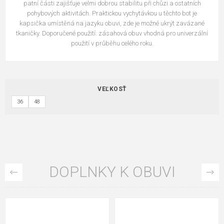
patní části zajišťuje velmi dobrou stabilitu při chůzi a ostatních
pohybových aktivitách. Praktickou vychytávkou u těchto bot je
kapsička umístěná na jazyku obuvi, zde je možné ukrýt zavázané
tkaničky. Doporučené použití: zásahová obuv vhodná pro univerzální
použití v průběhu celého roku.
VEĽKOSŤ
36
48
DOPLNKY K OBUVI