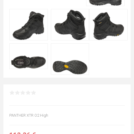
PANTHER XTR O2 High