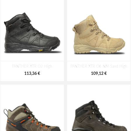
PANTHER XTR O2 High
PANTHER XTR O6 NM Sand High
113,36 €
109,12 €