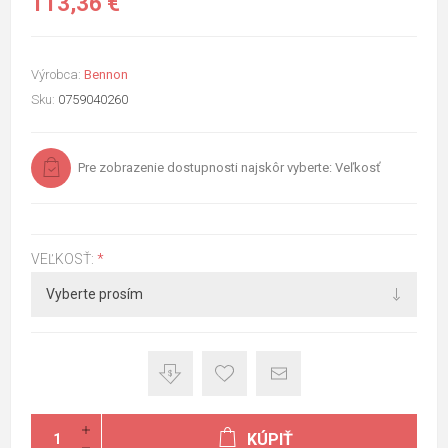
113,36 €
Výrobca:
Bennon
Sku:
0759040260
Pre zobrazenie dostupnosti najskôr vyberte: Veľkosť
VEĽKOSŤ:
*
KÚPIŤ