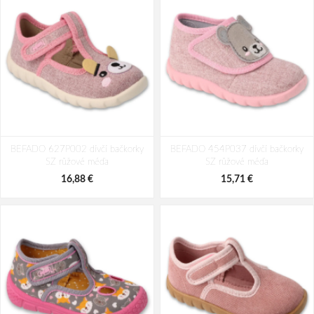
BEFADO 627P002 dívčí bačkorky
BEFADO 454P037 dívčí bačkorky
SZ růžové méďa
SZ růžové méďa
16,88 €
15,71 €