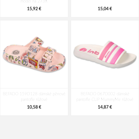
model na 273X
15,92 €
15,04 €
BEFADO 159D128 dámské pěnové
BEFADO 067D002 dámské
pantofle růžové
pantofle CLIP MummyMe růžové
10,58 €
14,87 €