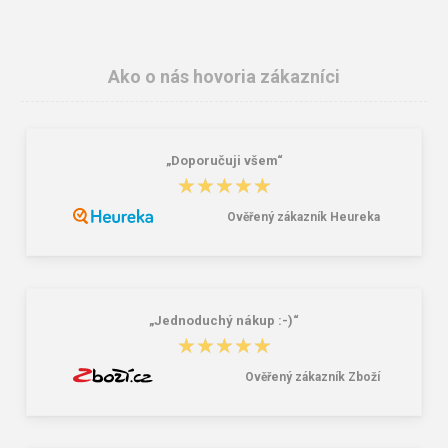
Ako o nás hovoria zákazníci
„Doporučuji všem“
BEFADO 551D005 dámské
BEFADO 159D137 dámské pěnové
★★★★★
★★★★★
pantofle PATI ZŠ růžové
pantofle INBLU růžové
12,47 €
8,82 €
Ověřený zákazník Heureka
„Jednoduchý nákup :-)“
★★★★★
★★★★★
Ověřený zákazník Zboží