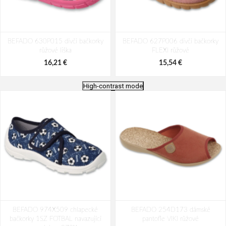
BEFADO 630P015 dívčí bačkorky
BEFADO 627P006 dívčí bačkorky
růžové liška
FLEXI růžové
16,21 €
15,54 €
High-contrast mode
BEFADO 457P001 dívčí bačkorky
BEFADO 627P012 dívčí bačkorky
BEFADO 974X509 chlapecké
růžové králíčci
BEFADO 254D173 dámské
SZ růžové pes
bačkorky 1SZ FOTBAL navazující
pantofle VIKI růžové
15,54 €
16,88 €