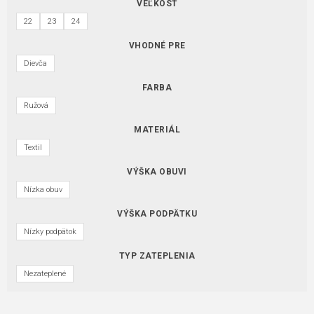
VEĽKOSŤ
22
23
24
VHODNÉ PRE
Dievča
FARBA
Ružová
MATERIÁL
Textil
VÝŠKA OBUVI
Nízka obuv
VÝŠKA PODPÄTKU
Nízky podpätok
TYP ZATEPLENIA
Nezateplené