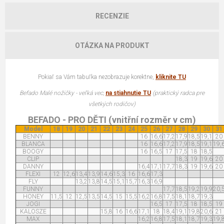
RECENZIE
OTÁZKA NA PRODUKT
Pokiaľ sa Vám tabuľka nezobrazuje korektne,
kliknite TU
Befado Malé nožičky - veľká vec,
na stiahnutie TU
(praktický radca pre
všetkých rodičov)
BEFADO - PRO DĚTI (vnitřní rozměr v cm)
Model
18
19
20
21
22
23
24
25
26
27
28
29
30
31
BENNY
16
16,6
17,2
17,9
18,5
19,1
20
BLANCA
16
16,6
17,2
17,9
18,5
19,1
19,
BOOGY
16
16,5
17
17,5
18
18,5
CLIP
18,3
19
19,6
20
DANNY
16,4
17,1
17,7
18,3
19
19,6
20
FLEXI
12
12,6
13,4
13,9
14,6
15,3
16
16,6
17,3
FLY
13,2
13,8
14,5
15,1
15,7
16,3
16,9
FUNNY
17,7
18,5
19,2
19,9
20,
HONEY
11,5
12
12,5
13,5
14,5
15
15,5
16,2
16,8
17,5
18,1
18,7
19,3
JOGI
16,5
17
17,5
18
18,5
19
KALOSZE
15,8
16
16,6
17,1
18
18,4
19,1
19,8
20,6
21
MAX
16,2
16,8
17,5
18,1
18,7
19,3
19,