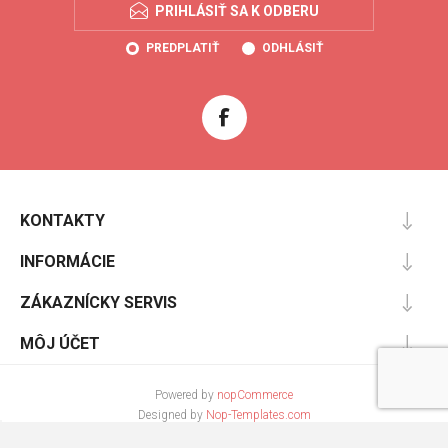
PRIHLÁSIŤ SA K ODBERU
PREDPLATIŤ
ODHLÁSIŤ
KONTAKTY
INFORMÁCIE
ZÁKAZNÍCKY SERVIS
MÔJ ÚČET
Powered by
nopCommerce
Designed by
Nop-Templates.com
Copyright © 2026 Cooltopanky.sk. Všetky práva vyhradené.