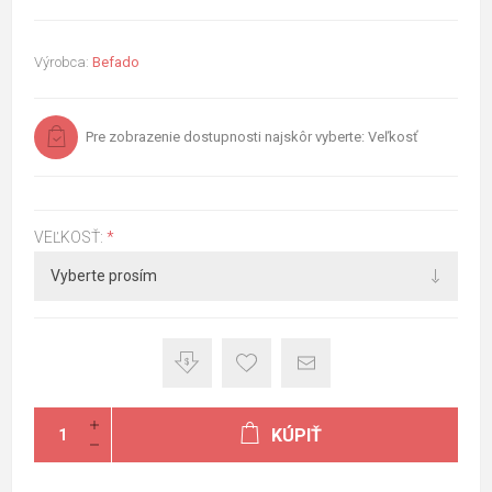
Výrobca:
Befado
Pre zobrazenie dostupnosti najskôr vyberte: Veľkosť
VEĽKOSŤ:
*
KÚPIŤ