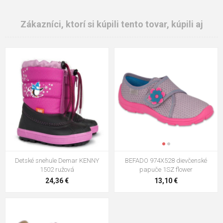
Zákazníci, ktorí si kúpili tento tovar, kúpili aj
Detské snehule Demar KENNY
BEFADO 974X528 dievčenské
1502 ružová
papuče 1SZ flower
24,36 €
13,10 €