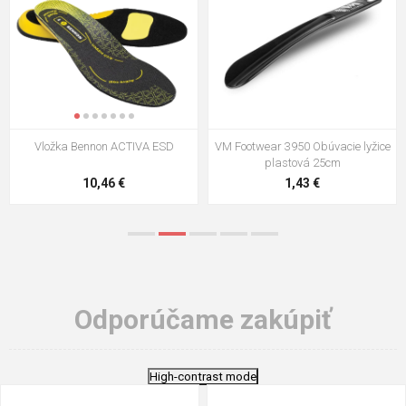
VM Footwear 3009 Vkladacia
VM Footwear 3102 Šnúrky ploché
stielka
5,21 €
0,79 €
Odporúčame zakúpiť
High-contrast mode