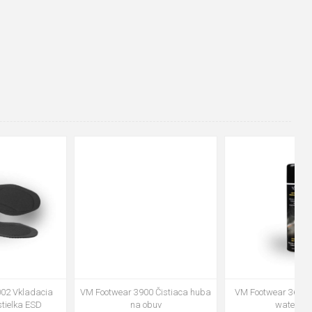
48
37
36
38
39
40
41
42
43
44
45
46
47
VM Footwear 3600 Impregnace
Vložka Bennon ABSORBA XTR
water stop
ESD