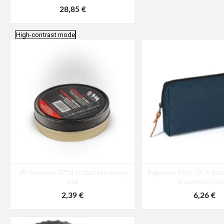
28,85 €
High-contrast mode
VM Footwear 3750 Leštiaci karnaubský
Bagmaster EASY 22 A štude
vosk
tmavomodrý mod
2,39 €
6,26 €