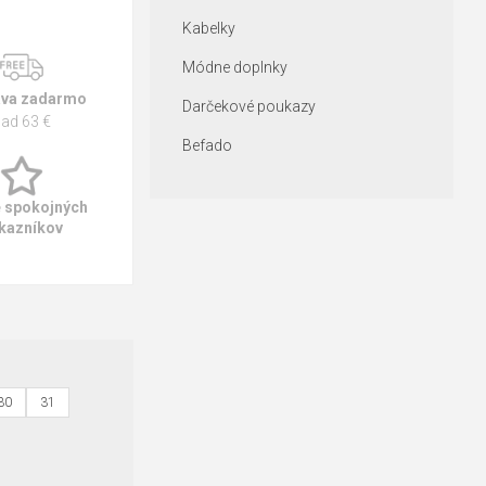
Kabelky
Módne doplnky
va zadarmo
Darčekové poukazy
ad 63 €
Befado
e spokojných
kazníkov
30
31