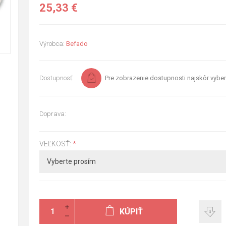
25,33 €
Výrobca:
Befado
Dostupnosť:
Pre zobrazenie dostupnosti najskôr vyber
Doprava:
VEĽKOSŤ:
*
KÚPIŤ