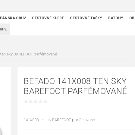
PÁNSKA OBUV
CESTOVNÉ KUFRE
CESTOVNÉ TAŠKY
BATOHY
OB
UPE
tenisky BAREFOOT parfémované
BEFADO 141X008 TENISKY
BAREFOOT PARFÉMOVANÉ
141X008 tenisky BAREFOOT parfémované