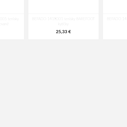
05 tenisky
BEFADO 141X001 tenisky BAREFOOT
BEFADO 14
ované
kytičky
25,33 €