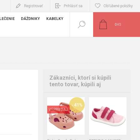
Registrovať
Prihlásiť sa
Obľúbené položky
LEČENIE
DÁŽDNIKY
KABELKY
0
KS
Zákazníci, ktorí si kúpili
tento tovar, kúpili aj
25-26
25
26
27
- 41%
VÝPREDAJ
28
29
30
31
32
33