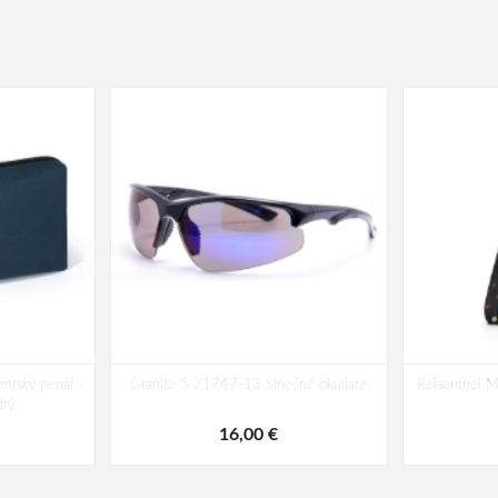
ntský penál -
Granite 5 21747-13 Slnečné okuliare
Reisenthel M
rý
16,00 €