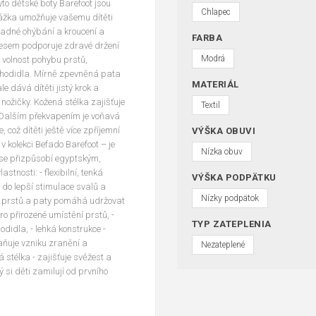
yto dětské boty Barefoot jsou
Chlapec
rážka umožňuje vašemu dítěti
snadné ohýbání a kroucení a
FARBA
lesem podporuje zdravé držení
Modrá
 volnost pohybu prstů,
 chodidla. Mírně zpevněná pata
MATERIÁL
 dává dítěti jistý krok a
nožičky. Kožená stélka zajišťuje
Textil
. Dalším překvapením je voňavá
 což dítěti ještě více zpříjemní
VÝŠKA OBUVI
 kolekci Befado Barefoot – je
Nízka obuv
 se přizpůsobí egyptským,
stnosti: - flexibilní, tenká
VÝŠKA PODPÄTKU
 do lepší stimulace svalů a
Nízky podpätok
ka prstů a paty pomáhá udržovat
ro přirozené umístění prstů, -
TYP ZATEPLENIA
idla, - lehká konstrukce -
aňuje vzniku zranění a
Nezateplené
á stélka - zajišťuje svěžest a
ý si děti zamilují od prvního