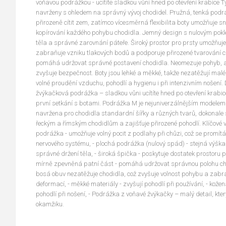
voňavou podrážkou - ucítíte sladkou vůni hned po otevření krabice T
navrženy s ohledem na správný vývoj chodidel. Pružná, tenká pod
přirozeně cítit zem, zatímco vícesměrná flexibilita boty umožňuje 
kopírování každého pohybu chodidla. Jemný design s nulovým pok
těla a správné zarovnání páteře. Široký prostor pro prsty umožňuje
zabraňuje vzniku tlakových bodů a podporuje přirozené tvarování
pomáhá udržovat správné postavení chodidla. Neomezuje pohyb, ale
zvyšuje bezpečnost. Boty jsou lehké a měkké, takže nezatěžují malé 
volné proudění vzduchu, pohodlí a hygienu i při intenzivním nošení
žvýkačková podrážka – sladkou vůni ucítíte hned po otevření krabice,
první setkání s botami. Podrážka M je nejuniverzálnějším modelem v
navržena pro chodidla standardní šířky a různých tvarů, dokonale
řeckým a římským chodidlům a zajišťuje přirozené pohodlí. Klíčové vla
podrážka - umožňuje volný pocit z podlahy při chůzi, což se promítá
nervového systému, - plochá podrážka (nulový spád) - stejná výš
správné držení těla, - široká špička - poskytuje dostatek prostoru p
mírně zpevněná patní část - pomáhá udržovat správnou polohu chod
bosá obuv nezatěžuje chodidla, což zvyšuje volnost pohybu a zabr
deformací, - měkké materiály - zvyšují pohodlí při používání, - kožen
pohodlí při nošení, - Podrážka z voňavé žvýkačky – malý detail, kter
okamžiku.