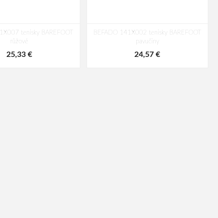
1X007 tenisky BAREFOOT
BEFADO 141X002 tenisky BAREFOOT
růžové
pavučiny
25,33 €
24,57 €