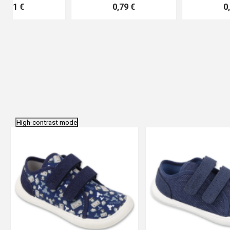
0,83 €
4,41 €
High-contrast mode