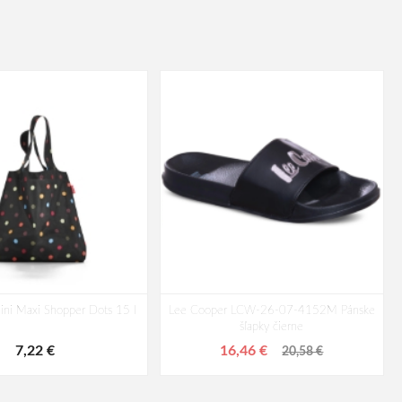
ini Maxi Shopper Dots 15 l
Lee Cooper LCW-26-07-4152M Pánske
šľapky čierne
7,22 €
16,46 €
20,58 €