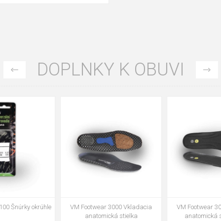
DOPLNKY K OBUVI
35
36
37
39
40
43
47
48
VM Footwear 3002 Vkladacia
VM Footwear 3900 Čistiaca huba
anatomická stielka ESD
na obuv