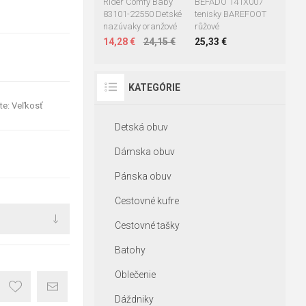
Rider Comfy Baby
BEFADO 141X007
83101-22550 Detské
tenisky BAREFOOT
nazúvaky oranžové
růžové
14,28 €
24,15 €
25,33 €
KATEGÓRIE
te: Veľkosť
Detská obuv
Dámska obuv
Pánska obuv
Cestovné kufre
Cestovné tašky
Batohy
Oblečenie
Dáždniky