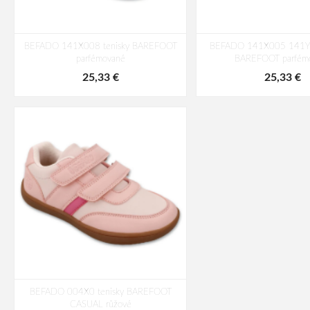
BEFADO 141X008 tenisky BAREFOOT
BEFADO 141X005 141Y0
parfémované
BAREFOOT parfém
25,33 €
25,33 €
BEFADO 004X0 tenisky BAREFOOT
CASUAL růžové