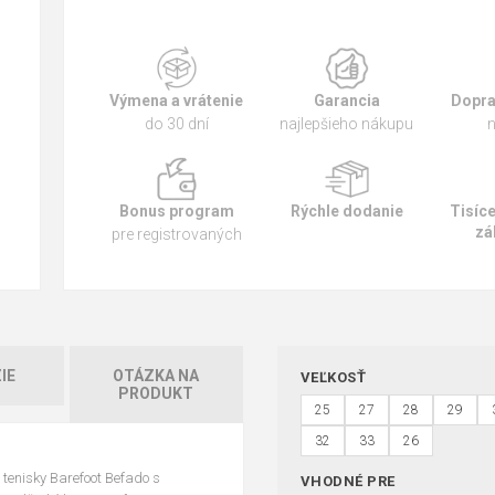
Výmena a vrátenie
Garancia
Dopra
do 30 dní
najlepšieho nákupu
n
Bonus program
Rýchle dodanie
Tisíc
zá
pre registrovaných
IE
OTÁZKA NA
VEĽKOSŤ
PRODUKT
25
27
28
29
32
33
26
tenisky Barefoot Befado s
VHODNÉ PRE