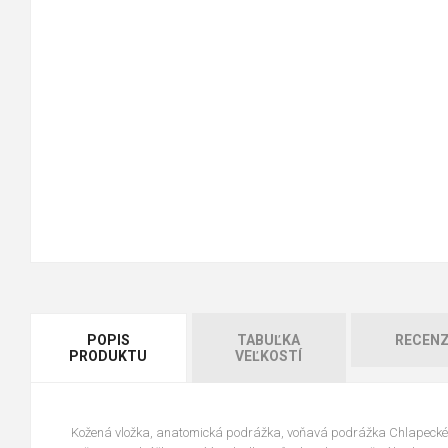
POPIS
TABUĽKA
RECENZ
PRODUKTU
VEĽKOSTÍ
Kožená vložka, anatomická podrážka, voňavá podrážka Chlapecké 