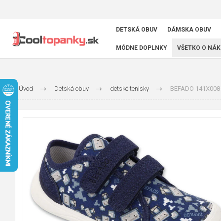
DETSKÁ OBUV
DÁMSKA OBUV
MÓDNE DOPLNKY
VŠETKO O NÁK
Úvod
Detská obuv
detské tenisky
BEFADO 141X008 