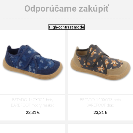
Odporúčame zakúpiť
High-contrast mode
BEFADO 140X001 boty
BEFADO 140X003 boty
BAREFOOT modrý maskáč
BAREFOOT draci
23,31 €
23,31 €