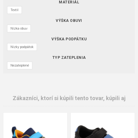
MATERIÁL
Textil
VÝŠKA OBUVI
Nízka obuv
VÝŠKA PODPÄTKU
Nízky podpätok
TYP ZATEPLENIA
Nezateplené
Zákazníci, ktorí si kúpili tento tovar, kúpili aj