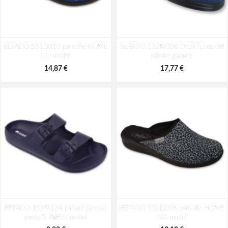
BEFADO 140X002 boty
BEFADO 140X010 140Y010 boty
BEFADO 551D010 pantofle HOME
BAREFOOT fotbalové míče
BEFADO 132M006 DrORTO modré
BAREFOOT game
GO modré
pánske papuče
23,31 €
23,31 €
14,87 €
17,77 €
BEFADO 159M134 pánské pěnové
BEFADO 551D006 pantofle HOME
pantofle INBLU modré
GO modré