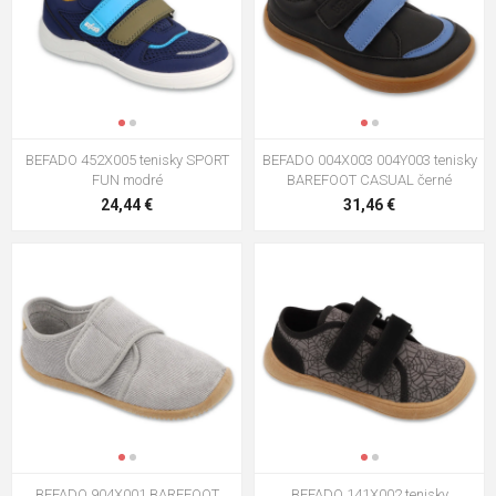
BEFADO 452X005 tenisky SPORT
BEFADO 004X003 004Y003 tenisky
FUN modré
BAREFOOT CASUAL černé
24,44 €
31,46 €
BEFADO 904X001 BAREFOOT
BEFADO 141X002 tenisky