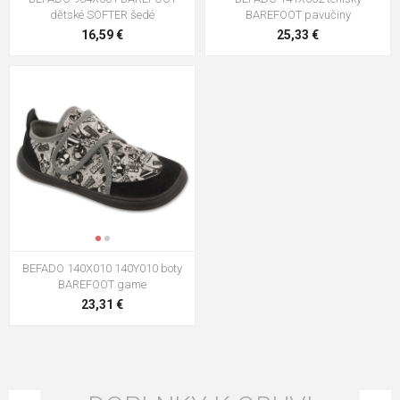
dětské SOFTER šedé
BAREFOOT pavučiny
16,59 €
25,33 €
BEFADO 140X010 140Y010 boty
BAREFOOT game
23,31 €