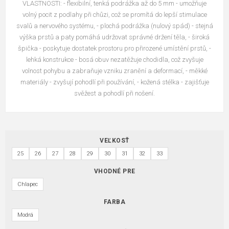
VLASTNOSTI: - flexibilní, tenká podrážka až do 5 mm - umožňuje
volný pocit z podlahy při chůzi, což se promítá do lepší stimulace
svalů a nervového systému, - plochá podrážka (nulový spád) - stejná
výška prstů a paty pomáhá udržovat správné držení těla, - široká
špička - poskytuje dostatek prostoru pro přirozené umístění prstů, -
lehká konstrukce - bosá obuv nezatěžuje chodidla, což zvyšuje
volnost pohybu a zabraňuje vzniku zranění a deformací, - měkké
materiály - zvyšují pohodlí při používání, - kožená stélka - zajišťuje
svěžest a pohodlí při nošení.
VEĽKOSŤ
25
26
27
28
29
30
31
32
33
VHODNÉ PRE
Chlapec
FARBA
Modrá