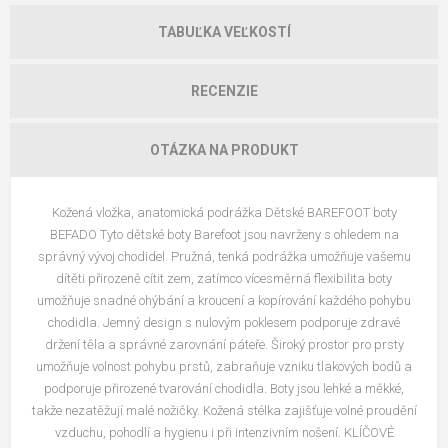
TABUĽKA VEĽKOSTÍ
RECENZIE
OTÁZKA NA PRODUKT
Kožená vložka, anatomická podrážka Dětské BAREFOOT boty
BEFADO Tyto dětské boty Barefoot jsou navrženy s ohledem na
správný vývoj chodidel. Pružná, tenká podrážka umožňuje vašemu
dítěti přirozeně cítit zem, zatímco vícesměrná flexibilita boty
umožňuje snadné ohýbání a kroucení a kopírování každého pohybu
chodidla. Jemný design s nulovým poklesem podporuje zdravé
držení těla a správné zarovnání páteře. Široký prostor pro prsty
umožňuje volnost pohybu prstů, zabraňuje vzniku tlakových bodů a
podporuje přirozené tvarování chodidla. Boty jsou lehké a měkké,
takže nezatěžují malé nožičky. Kožená stélka zajišťuje volné proudění
vzduchu, pohodlí a hygienu i při intenzivním nošení. KLÍČOVÉ