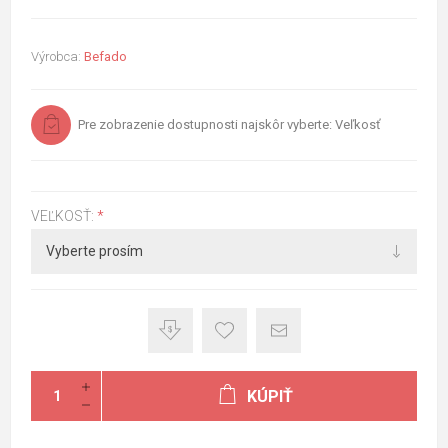
Výrobca:
Befado
Pre zobrazenie dostupnosti najskôr vyberte: Veľkosť
VEĽKOSŤ:
*
KÚPIŤ