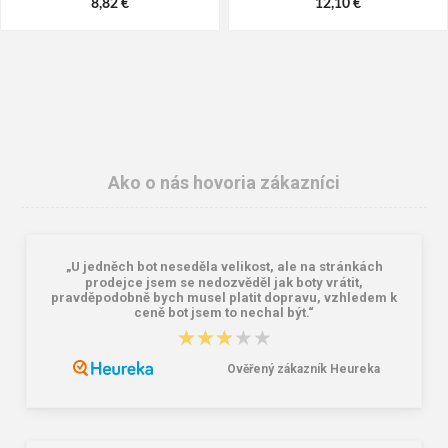
8,82 €
12,10 €
Ako o nás hovoria zákazníci
„U jedněch bot neseděla velikost, ale na stránkách
BEFADO 548M050 pánské pantofle
BEFADO 265D025 VIKI Dámske
prodejce jsem se nedozvěděl jak boty vrátit,
LEON ZŠ modré
papuče modré
pravděpodobně bych musel platit dopravu, vzhledem k
ceně bot jsem to nechal být.“
15,04 €
15,04 €
★★★★★
★★★★★
Ověřený zákazník Heureka