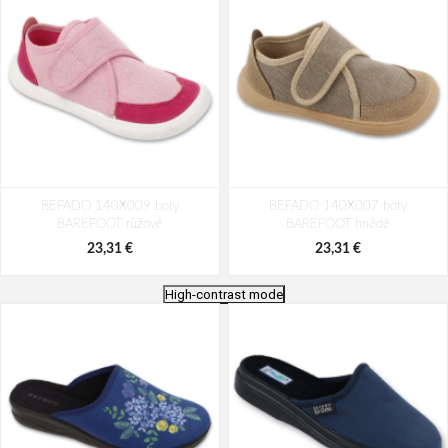
BEFADO 140X009 boty
BEFADO 140X007 boty
BAREFOOT růžové
BAREFOOT hnědé
23,31 €
23,31 €
High-contrast mode