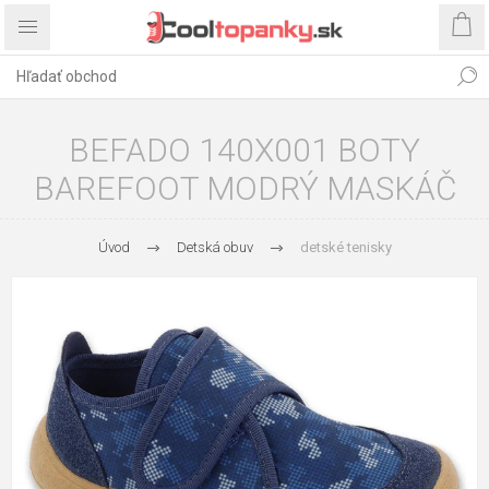
BEFADO 140X001 BOTY
BAREFOOT MODRÝ MASKÁČ
Úvod
Detská obuv
detské tenisky