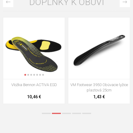
DOPLNKY K OBUVI
Vložka Bennon ACTIVA ESD
VM Footwear 3950 Obúvacie lyžice
plastová 25cm
10,46 €
1,43 €