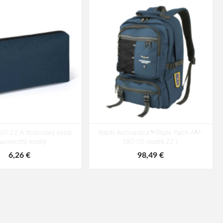
SY 22 A študentský penál -
Batoh Aeronautica Militare Patch AM-
mavomodrý modrý
580-05 modrá 22 L
6,26 €
98,49 €