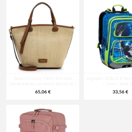
Tamaris Fernanda 33665-420 Sand
Bagmaster GEN 20 B Škols
Dámska kabelka cez rameno béžová 16 L
/ Green / Black 
65,06 €
33,56 €