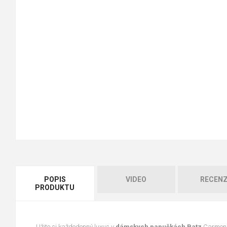
POPIS
VIDEO
RECENZ
PRODUKTU
Užite si každodenný luxus v
dámskych papučkách Batz
Carmen, 