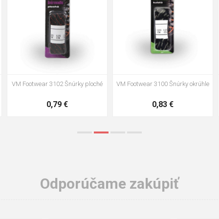
VM Footwear 3002 Vkladacia
VM Footwear 3900 Čistiaca huba
anatomická stielka ESD
na obuv
3,57 €
1,64 €
Odporúčame zakúpiť