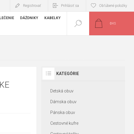
Registrovať
Prihlásiť sa
Obľúbené položky
LEČENIE
DÁŽDNIKY
KABELKY
0
KS
KATEGÓRIE
KE
Detská obuv
Dámska obuv
Pánska obuv
Cestovné kufre