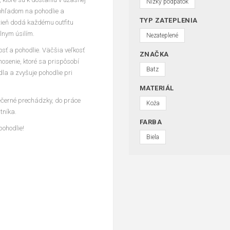
Nízky podpätok
s ohľadom na pohodlie a
TYP ZATEPLENIA
dtieň dodá každému outfitu
álnym úsilím.
Nezateplené
nosť a pohodlie. Väčšia veľkosť
ZNAČKA
osenie, ktoré sa prispôsobí
Batz
la a zvyšuje pohodlie pri
MATERIÁL
večerné prechádzky, do práce
Koža
tníka.
FARBA
pohodlie!
Biela