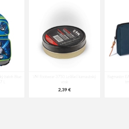
ký batoh Blue
VM Footwear 3750 Leštiaci karnaubský
Bagmaster EA
17 L
vosk
t
2,39 €