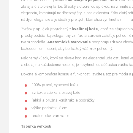
zlatej a čisto bielej farbe. Šľapky s otvorenou špičkou, navrhnuté 
eleganciu, kombinujú nadčasový štýl s praktickosťou. Sýty zlatý o
nádych elegancie a je ideálny pre tých, ktorí chcú vyniknúť s minim
Zvršok papučiek je vyrobený z
kvalitnej kože
, ktorá zaisťuje odol
pracky podčiarkuje elegantný vzhľad a zároveň zaisťuje pohodlné n
tvaru chodidla.
Anatomické tvarovanie
podporuje zdravie chodid
každodennom nosení, aby bol každý váš krok pohodlný.
Nádherný kúsok, ktorý sa skvele hodí na elegantné udalosti, letné 
alebo aj na každodenné nosenie, je nevyhnutnou súčasťou vášho ša
Dokonalá kombinácia luxusu a funkčnosti, zvoľte Batz pre módu a 
100% pravá, výberová koža
zvršok a stielka z pravej kože
ľahká a pružná konštrukcia podrážky
výška podpätku 3 cm
anatomické tvarovanie
Tabuľka veľkostí: