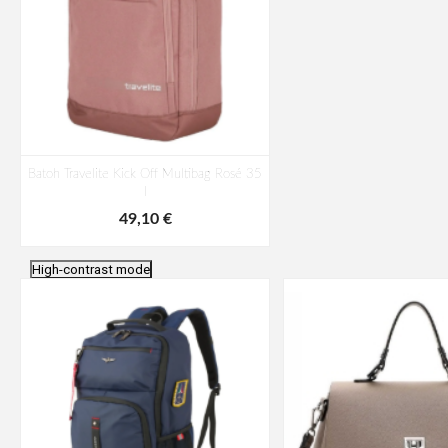
Batoh Travelite Kick Off Multibag Rosé 35
l
49,10 €
High-contrast mode