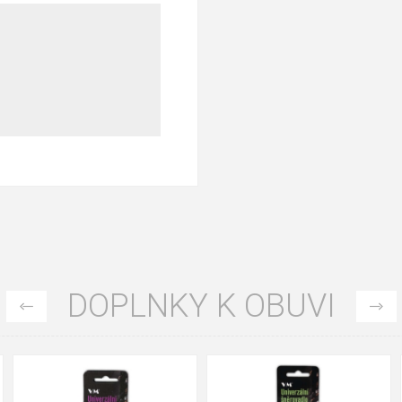
DOPLNKY K OBUVI
35
36
37
39
40
43
47
48