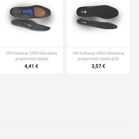
47
VM Footwear 3600 Impregnace
Vložka Bennon ABSORBA XTR
water stop
ESD
10,04 €
4,16 €