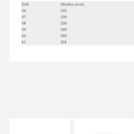
EUR
Stielka (mm)
36
225
37
230
38
235
39
240
40
250
41
255
90cm
125cm
155cm
35
36
37
38
39
40
41
42
43
44
45
46