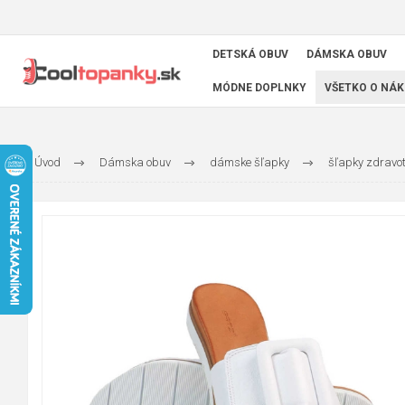
DETSKÁ OBUV
DÁMSKA OBUV
MÓDNE DOPLNKY
VŠETKO O NÁK
Úvod
Dámska obuv
dámske šľapky
šľapky zdravo