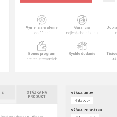
Výmena a vrátenie
Garancia
Dopra
do 30 dní
najlepšieho nákupu
n
Bonus program
Rýchle dodanie
Tisíc
zá
pre registrovaných
IE
OTÁZKA NA
VÝŠKA OBUVI
PRODUKT
Nízka obuv
VÝŠKA PODPÄTKU
ktoré sú k dostaniu v úžasnej