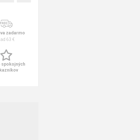
va zadarmo
ad 63 €
e spokojných
kazníkov