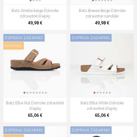
Batz Amelia beige Dámske
Batz Breeze Beige Dámske
Batz Flower Black Dámske
zdravotné šľapky
zdravotné sandále
zdravotné šľapky
49,98 €
49,98 €
60,86 €
DOPRAVA ZADARMO
DOPRAVA ZADARMO
Batz Rea Pink Dámske zdravotné
šľapky
NOVINKA
79,76 €
Batz Zenna White Dámske
zdravotné šľapky
56,66 €
Batz Elba Nut Dámske zdravotné
Batz Elba White Dámske
šľapky
zdravotné šľapky
65,06 €
65,06 €
DOPRAVA ZADARMO
DOPRAVA ZADARMO