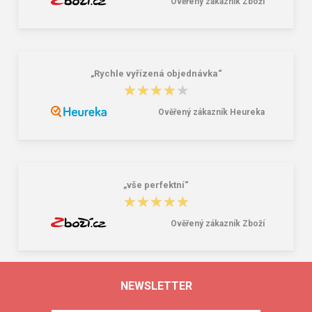
Ověřený zákazník Zboží
„Rychle vyřízená objednávka“
★★★★★
★★★★★
Ověřený zákazník Heureka
„vše perfektní“
★★★★★
★★★★★
Ověřený zákazník Zboží
NEWSLETTER