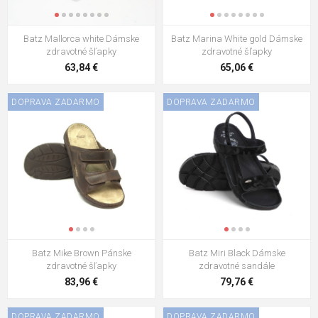
Batz Mallorca white Dámske
Batz Marina White gold Dámske
zdravotné šľapky
zdravotné šľapky
63,84 €
65,06 €
DOPRAVA ZADARMO
DOPRAVA ZADARMO
Batz Mike Brown Pánske
Batz Miri Black Dámske
zdravotné šľapky
zdravotné sandále
83,96 €
79,76 €
DOPRAVA ZADARMO
DOPRAVA ZADARMO