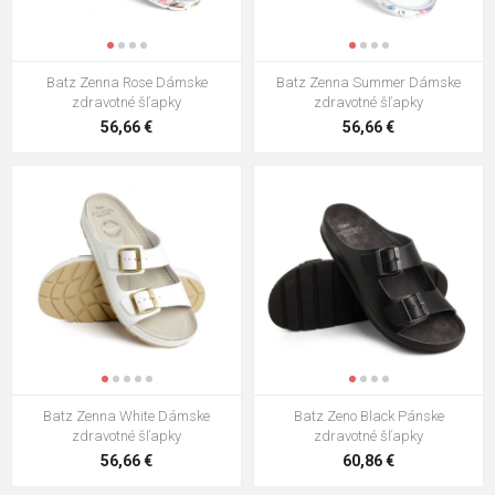
Batz Zenna Rose Dámske
Batz Zenna Summer Dámske
zdravotné šľapky
zdravotné šľapky
56,66 €
56,66 €
Batz Zenna White Dámske
Batz Zeno Black Pánske
zdravotné šľapky
zdravotné šľapky
56,66 €
60,86 €