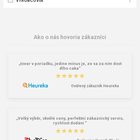
VÝROBCOVIA
Ako o nás hovoria zákazníci
„tovar v poriadku, jedine minus je, ze sa za nim dost
dlho caka“
★★★★★
★★★★★
Ověřený zákazník Heureka
„Velký výběr, skvělé ceny, perfektní zákaznický servis,
rychlost dodání “
★★★★★
★★★★★