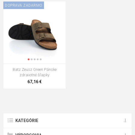
DOPRAVA ZADARMO
Batz Zeusz Green Pánske
zdravotné šľapky
67,16 €
KATEGÓRIE