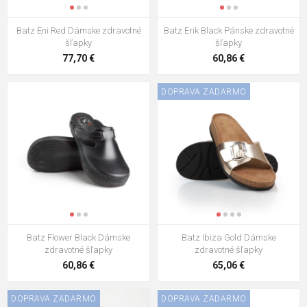
Batz Eni Red Dámske zdravotné
Batz Erik Black Pánske zdravotné
šľapky
šľapky
77,70 €
60,86 €
DOPRAVA ZADARMO
Batz Flower Black Dámske
Batz Ibiza Gold Dámske
zdravotné šľapky
zdravotné šľapky
60,86 €
65,06 €
DOPRAVA ZADARMO
DOPRAVA ZADARMO