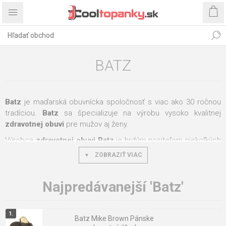
BATZ
Batz
je maďarská obuvnícka spoločnosť s viac ako 30 ročnou
tradíciou.
Batz
sa špecializuje na výrobu vysoko kvalitnej
zdravotnej obuvi
pre mužov aj ženy.
Výrobca
zdravotnej obuvi Batz
je hrdým nositeľom niekoľkých
ocenení kvality. Medzi tie najvýznamnejšie a medzinárodne
ZOBRAZIŤ VIAC
uznávané ocenenie patrí ocenenie "Superbrands", ktoré
spoločnosť získala v rokoch 2012, 2013 a 2014. Spoločnosť
Najpredávanejší 'Batz'
Batz
ročne vyprodukuje približne 250 tisíc párov
zdravotníckej
obuvi
.
Obuv značky Batz
sa vyrába z kvalitných materiálov a vďaka
Batz Mike Brown Pánske
vlastnému vývojovému technologickému centru sa
zdravotná