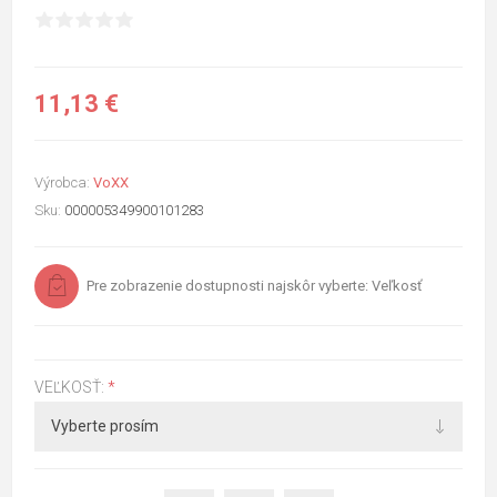
11,13 €
Výrobca:
VoXX
Sku:
000005349900101283
Pre zobrazenie dostupnosti najskôr vyberte: Veľkosť
VEĽKOSŤ:
*