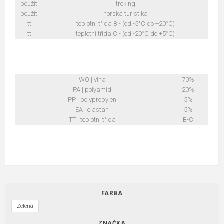
použití
treking
použití
horská turistika
tt
teplotní třída B - (od -5°C do +20°C)
tt
teplotní třída C - (od -20°C do +5°C)
WO | vlna
70%
PA | polyamid
20%
PP | polypropylen
5%
EA | elastan
5%
TT | teplotní třída
B-C
FARBA
Zelená
ZNAČKA