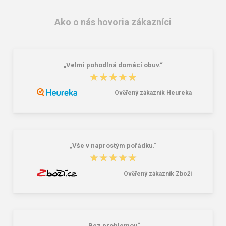
Ako o nás hovoria zákazníci
„Velmi pohodlná domácí obuv.“
★★★★★
★★★★★
Ověřený zákazník Heureka
Lee Cooper LCW-26-07-4152M
Dámske gumáky DEMAR RAINNY
Pánske šľapky čierne
0052 čierna
16,46 €
10,46 €
20,58 €
„Vše v naprostým pořádku.“
★★★★★
★★★★★
Ověřený zákazník Zboží
„Bez problemov“