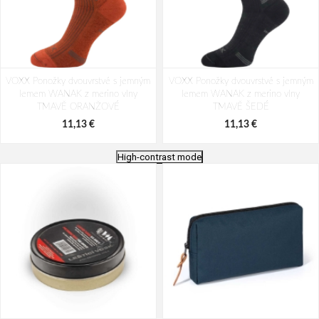
VOXX Ponožky dvouvrstvé s jemným
VOXX Ponožky dvouvrstvé s jemným
lemem WANAK z merino vlny
lemem WANAK z merino vlny
TMAVĚ ORANŽOVÉ
TMAVĚ ŠEDÉ
11,13 €
11,13 €
High-contrast mode