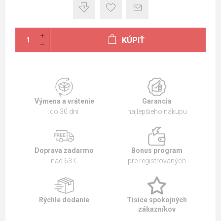
KÚPIŤ
Výmena a vrátenie
Garancia
do 30 dní
najlepšieho nákupu
Doprava zadarmo
Bonus program
nad 63 €
pre registrovaných
Rýchle dodanie
Tisíce spokojných
zákazníkov