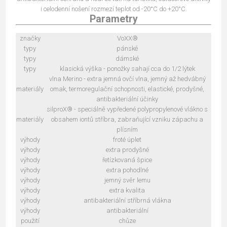
i celodenní nošení rozmezí teplot od -20°C do +20°C.
Parametry
značky
VoXX®
typy
pánské
typy
dámské
typy
klasická výška - ponožky sahají cca do 1/2 lýtek
vlna Merino - extra jemná ovčí vlna, jemný až hedvábný
materiály
omak, termoregulační schopnosti, elastické, prodyšné,
antibakteriální účinky
silproX® - speciálně vypředené polypropylenové vlákno s
materiály
obsahem iontů stříbra, zabraňující vzniku zápachu a
plísním
výhody
froté úplet
výhody
extra prodyšné
výhody
řetízkovaná špice
výhody
extra pohodlné
výhody
jemný svěr lemu
výhody
extra kvalita
výhody
antibakteriální stříbrná vlákna
výhody
antibakteriální
použití
chůze