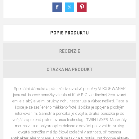
POPIS PRODUKTU
RECENZIE
OTÁZKA NA PRODUKT
Speciální dámské a pánské dvouvrstvé ponožky VoXX® WANAK
jsou outdoorové ponožky v teplotní tříbě B-C. Jedinečný žebrovaný
lem je slabý a velmi pružný, nohu nestahuje a vůbec neškrtí. Pata a
špice je ze zesíleného měkkého froté, špička je spojená plochým
řetízkováním. Samotná ponožka je dvojitá, druhá ponožka je do
vnější zapletená patentovanou technologií TWIN LAYER. Materiály
merino vlna a polypropylen dokonale odvádí pot z vnitřní vrstvy,
dvojitá ponožka má špičkové izolační vlastnosti, přirozenou
antibakteriální ochranu a hodí se tak na turistiku, outdoorové aktivity