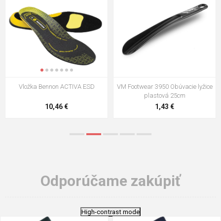
VM Footwear 3009 Vkladacia
VM Footwear 3102 Šnúrky ploché
stielka
5,21 €
0,79 €
Odporúčame zakúpiť
High-contrast mode