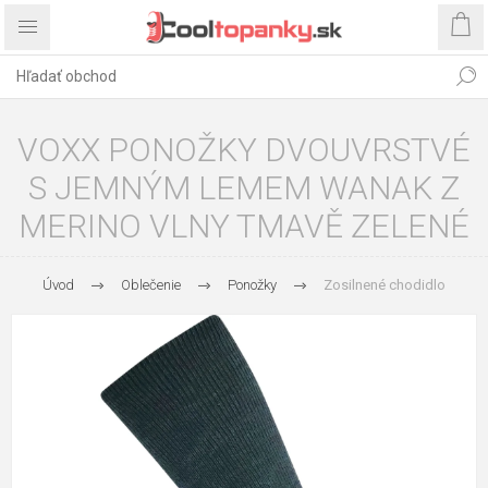
VOXX PONOŽKY DVOUVRSTVÉ
S JEMNÝM LEMEM WANAK Z
MERINO VLNY TMAVĚ ZELENÉ
Úvod
Oblečenie
Ponožky
Zosilnené chodidlo