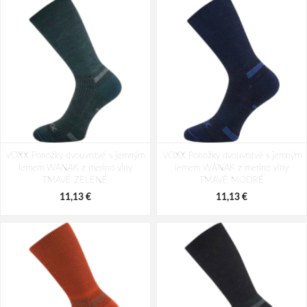
VOXX Ponožky dvouvrstvé s jemným
VOXX Ponožky dvouvrstvé s jemným
lemem WANAK z merino vlny
lemem WANAK z merino vlny
TMAVĚ ZELENÉ
TMAVĚ MODRÉ
11,13 €
11,13 €