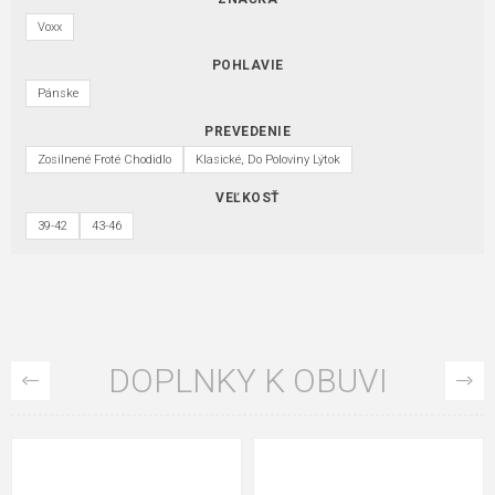
Voxx
POHLAVIE
Pánske
PREVEDENIE
Zosilnené Froté Chodidlo
Klasické, Do Poloviny Lýtok
VEĽKOSŤ
39-42
43-46
DOPLNKY K OBUVI