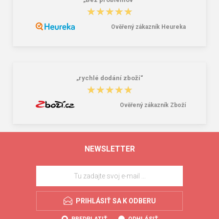
★★★★★
★★★★★
Ověřený zákazník Heureka
„rychlé dodání zboží“
★★★★★
★★★★★
Ověřený zákazník Zboží
NEWSLETTER
PRIHLÁSIŤ SA K ODBERU
PREDPLATIŤ
ODHLÁSIŤ