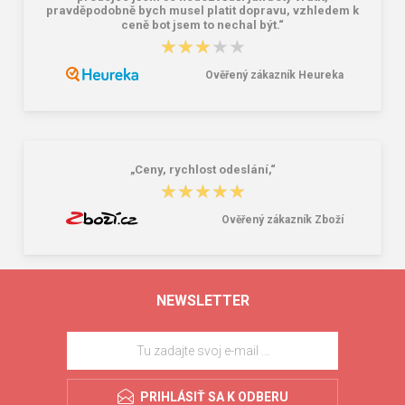
pravděpodobně bych musel platit dopravu, vzhledem k
ceně bot jsem to nechal být.“
★★★★★
★★★★★
Ověřený zákazník Heureka
„Ceny, rychlost odeslání,“
★★★★★
★★★★★
Ověřený zákazník Zboží
NEWSLETTER
PRIHLÁSIŤ SA K ODBERU