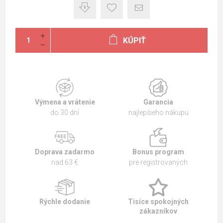
KÚPIŤ
Výmena a vrátenie
Garancia
do 30 dní
najlepšieho nákupu
Doprava zadarmo
Bonus program
nad 63 €
pre registrovaných
Rýchle dodanie
Tisíce spokojných
zákazníkov