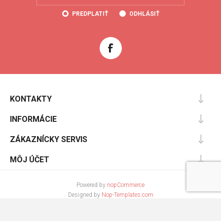
PREDPLATIŤ
ODHLÁSIŤ
KONTAKTY
INFORMÁCIE
ZÁKAZNÍCKY SERVIS
MÔJ ÚČET
Powered by
nopCommerce
Designed by
Nop-Templates.com
Copyright © 2026 Cooltopanky.sk. Všetky práva vyhradené.