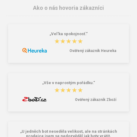
Ako o nás hovoria zákazníci
„Vel'ka spokojnosť.“
★★★★★
★★★★★
Ověřený zákazník Heureka
Lee Cooper LCW-26-07-4152M
Demar Detské gumáky zateplené
Pánske šľapky čierne
MAMMUT S 0300 I tmavě šedá
16,46 €
18,02 €
20,58 €
„Vše v naprostým pořádku.“
★★★★★
★★★★★
Ověřený zákazník Zboží
„U jedněch bot neseděla velikost, ale na stránkách
prodejce jsem se nedozvěděl jak boty vrátit,