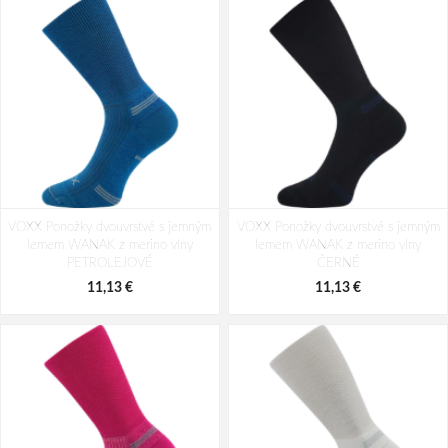
VOXX Ponožky dvouvrstvé s jemným
VOXX Ponožky dvouvrstvé s jemným
lemem WANAK z merino vlny
lemem WANAK z merino vlny
PETROLEJOVÉ
ČERNÉ
11,13 €
11,13 €