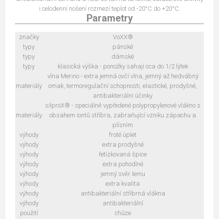
i celodenní nošení rozmezí teplot od -20°C do +20°C.
Parametry
značky
VoXX®
typy
pánské
typy
dámské
typy
klasická výška - ponožky sahají cca do 1/2 lýtek
vlna Merino - extra jemná ovčí vlna, jemný až hedvábný
materiály
omak, termoregulační schopnosti, elastické, prodyšné,
antibakteriální účinky
silproX® - speciálně vypředené polypropylenové vlákno s
materiály
obsahem iontů stříbra, zabraňující vzniku zápachu a
plísním
výhody
froté úplet
výhody
extra prodyšné
výhody
řetízkovaná špice
výhody
extra pohodlné
výhody
jemný svěr lemu
výhody
extra kvalita
výhody
antibakteriální stříbrná vlákna
výhody
antibakteriální
použití
chůze