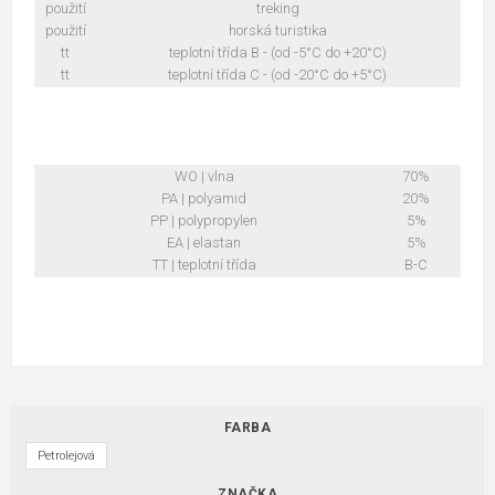
použití
treking
použití
horská turistika
tt
teplotní třída B - (od -5°C do +20°C)
tt
teplotní třída C - (od -20°C do +5°C)
WO | vlna
70%
PA | polyamid
20%
PP | polypropylen
5%
EA | elastan
5%
TT | teplotní třída
B-C
FARBA
Petrolejová
ZNAČKA