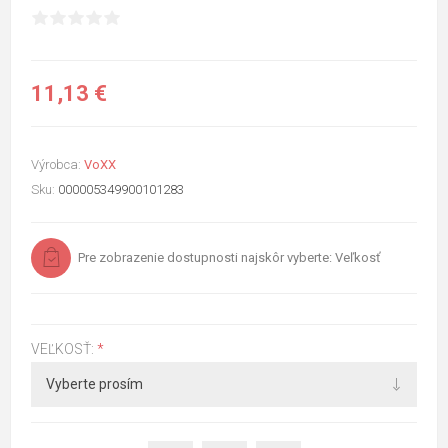
11,13 €
Výrobca:
VoXX
Sku:
000005349900101283
Pre zobrazenie dostupnosti najskôr vyberte: Veľkosť
VEĽKOSŤ:
*