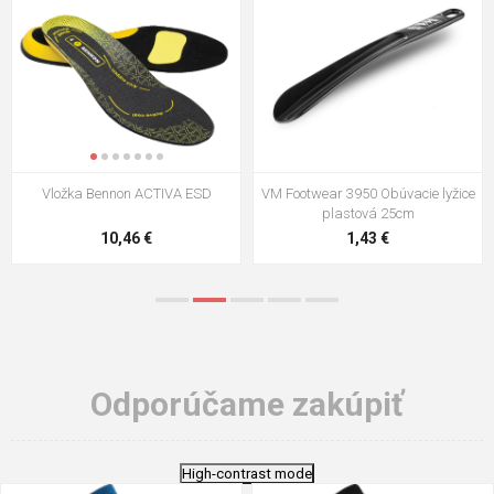
VM Footwear 3009 Vkladacia
VM Footwear 3102 Šnúrky ploché
stielka
5,21 €
0,79 €
Odporúčame zakúpiť
High-contrast mode