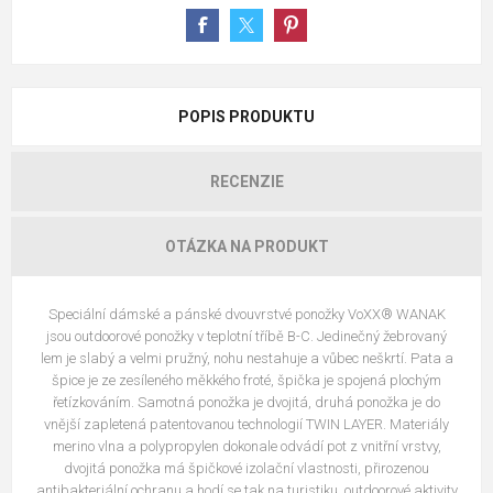
POPIS PRODUKTU
RECENZIE
OTÁZKA NA PRODUKT
Speciální dámské a pánské dvouvrstvé ponožky VoXX® WANAK
jsou outdoorové ponožky v teplotní tříbě B-C. Jedinečný žebrovaný
lem je slabý a velmi pružný, nohu nestahuje a vůbec neškrtí. Pata a
špice je ze zesíleného měkkého froté, špička je spojená plochým
řetízkováním. Samotná ponožka je dvojitá, druhá ponožka je do
vnější zapletená patentovanou technologií TWIN LAYER. Materiály
merino vlna a polypropylen dokonale odvádí pot z vnitřní vrstvy,
dvojitá ponožka má špičkové izolační vlastnosti, přirozenou
antibakteriální ochranu a hodí se tak na turistiku, outdoorové aktivity