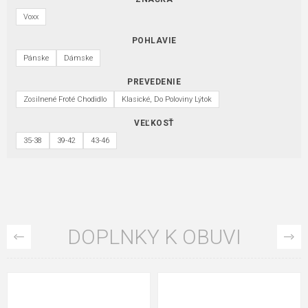
Voxx
POHLAVIE
Pánske
Dámske
PREVEDENIE
Zosilnené Froté Chodidlo
Klasické, Do Poloviny Lýtok
VEĽKOSŤ
35-38
39-42
43-46
DOPLNKY K OBUVI