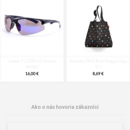
Granite 5 21747-13 Slnečné
Reisenthel Mini Maxi Shopper Dots
okuliare
15 l
16,00 €
8,69 €
Ako o nás hovoria zákazníci