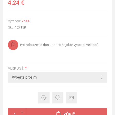
4,24 €
Výrobca:
VoXX
Sku:
127158
Pre zobrazenie dostupnosti najskôr vyberte: Veľkosť
VEĽKOSŤ:
*
KÚPIŤ