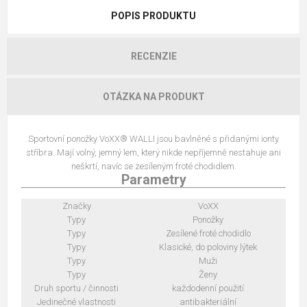
POPIS PRODUKTU
RECENZIE
OTÁZKA NA PRODUKT
Sportovní ponožky VoXX® WALLI jsou bavlněné s přidanými ionty
stříbra. Mají volný, jemný lem, který nikde nepříjemně nestahuje ani
neškrtí, navíc se zesíleným froté chodidlem.
Parametry
Značky
VoXX
Typy
Ponožky
Typy
Zesílené froté chodidlo
Typy
Klasické, do poloviny lýtek
Typy
Muži
Typy
Ženy
Druh sportu / činnosti
každodenní použití
Jedinečné vlastnosti
antibakteriální