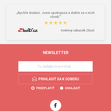
„Rychlé dodání. Jsem spokojená a dobře se v nich
chodí.“
★★★★★
★★★★★
Ověřený zákazník Zboží
NEWSLETTER
PRIHLÁSIŤ SA K ODBERU
PREDPLATIŤ
ODHLÁSIŤ