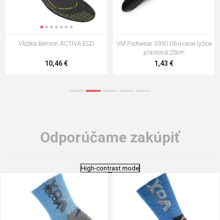
VM Footwear 3009 Vkladacia
VM Footwear 3102 Šnúrky ploché
stielka
5,21 €
0,79 €
Odporúčame zakúpiť
High-contrast mode