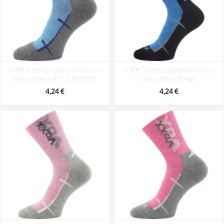
VOXX Ponožky sportovní WALLI s
VOXX Ponožky sportovní WALLI s
ionty stříbra SVĚTLE MODRÉ
ionty stříbra JEANS
4,24 €
4,24 €