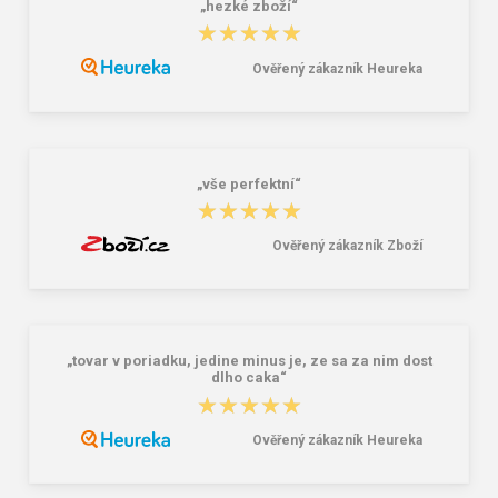
„hezké zboží“
★★★★★
★★★★★
Ověřený zákazník Heureka
Lee Cooper LCW-26-07-4152M
Dámske gumáky DEMAR RAINNY
Pánske šľapky čierne
0052 čierna
16,46 €
10,46 €
20,58 €
„vše perfektní“
★★★★★
★★★★★
Ověřený zákazník Zboží
„tovar v poriadku, jedine minus je, ze sa za nim dost
dlho caka“
★★★★★
★★★★★
Ověřený zákazník Heureka