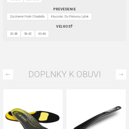
PREVEDENIE
Zosilnené Froté Chodidlo
Klasické, Do Poloviny Lýtok
VEĽKOSŤ
35-38
39-42
43-46
DOPLNKY K OBUVI