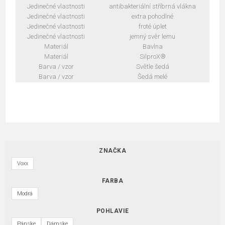
Jedinečné vlastnosti
antibakteriální stříbrná vlákna
Jedinečné vlastnosti
extra pohodlné
Jedinečné vlastnosti
froté úplet
Jedinečné vlastnosti
jemný svěr lemu
Materiál
Bavlna
Materiál
SilproX®
Barva / vzor
Světle šedá
Barva / vzor
Šedá melé
ZNAČKA
Voxx
FARBA
Modrá
POHLAVIE
Pánske
Dámske