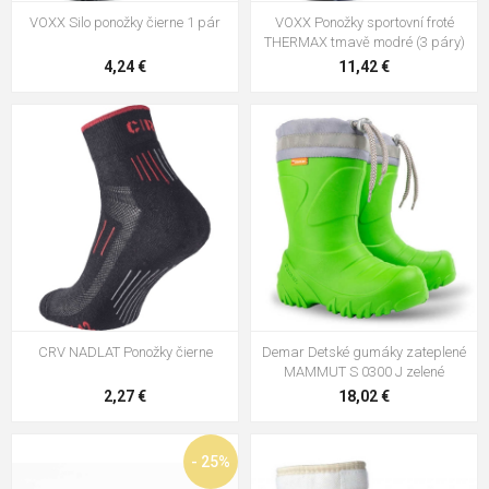
VOXX Silo ponožky čierne 1 pár
VOXX Ponožky sportovní froté
THERMAX tmavě modré (3 páry)
4,24 €
11,42 €
CRV NADLAT Ponožky čierne
Demar Detské gumáky zateplené
MAMMUT S 0300 J zelené
2,27 €
18,02 €
- 25%