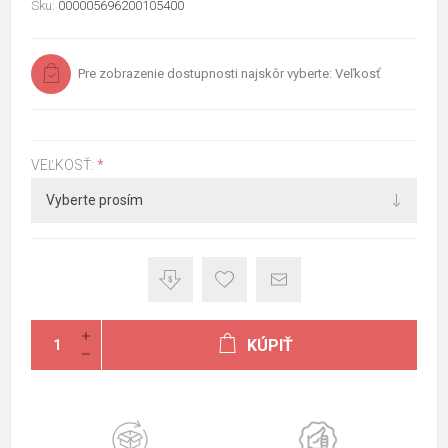
Sku:
000005696200105400
Pre zobrazenie dostupnosti najskôr vyberte: Veľkosť
VEĽKOSŤ:
*
KÚPIŤ