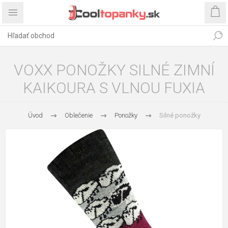
VOXX PONOŽKY SILNÉ ZIMNÍ
KAIKOURA S VLNOU FUXIA
Úvod
Oblečenie
Ponožky
Silné ponožky