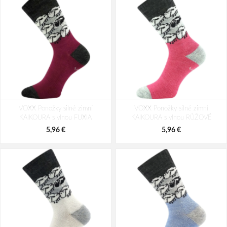
VOXX Ponožky silné zimní
VOXX Ponožky silné zimní
KAIKOURA s vlnou FUXIA
KAIKOURA s vlnou RŮŽOVÉ
5,96 €
5,96 €