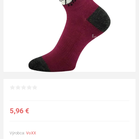
5,96 €
Výrobca:
VoXX