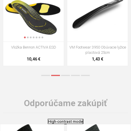
Vložka Bennon ACTIVA ESD
VM Footwear 3950 Obúvacie lyžice
plastová 25cm
10,46 €
1,43 €
Odporúčame zakúpiť
High-contrast mode