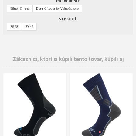
PREVEDENIE
Silné, Zimné
Denné Nosenie, Voľnočasové
VEĽKOSŤ
35-38
39-42
Zákazníci, ktorí si kúpili tento tovar, kúpili aj