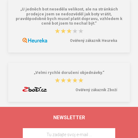
„U jedněch bot neseděla velikost, ale na stránkách
prodejce jsem se nedozvěděl jak boty vrátit,
pravděpodobně bych musel platit dopravu, vzhledem k
ceně bot jsem to nechal být.“
★★★★★
★★★★★
Ověřený zákazník Heureka
„Velmi rychlé doručení objednávky.“
★★★★★
★★★★★
Ověřený zákazník Zboží
NEWSLETTER