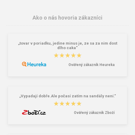
Ako o nás hovoria zákazníci
„tovar v poriadku, jedine minus je, ze sa za nim dost
Lee Cooper LCW-26-07-4152M
Dámske gumáky DEMAR RAINNY
dlho caka“
Pánske šľapky čierne
0052 čierna
★★★★★
★★★★★
16,46 €
10,46 €
20,58 €
Ověřený zákazník Heureka
„Vypadají dobře.Ale počasí zatím na sandály není.“
★★★★★
★★★★★
Ověřený zákazník Zboží