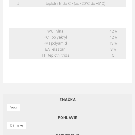
tt
teplotní třída C - (od -20°C do +5°C)
WO | vlna
42%
PC | polyakryl
42%
PA | polyamid
13%
EA | elastan
3%
TT | teplotní třída
C
ZNAČKA
Voxx
POHLAVIE
Dámske