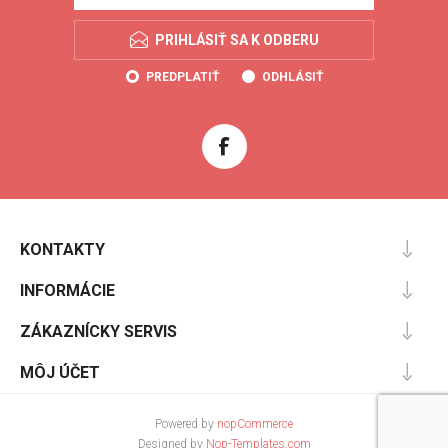
PRIHLÁSIŤ SA K ODBERU
PREDPLATIŤ
ODHLÁSIŤ
KONTAKTY
INFORMÁCIE
ZÁKAZNÍCKY SERVIS
MÔJ ÚČET
Powered by
nopCommerce
Designed by
Nop-Templates.com