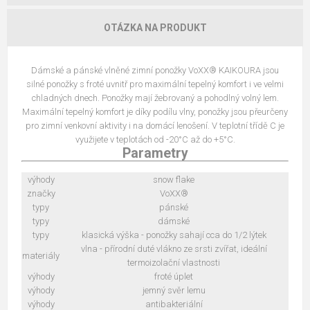
OTÁZKA NA PRODUKT
Dámské a pánské vlněné zimní ponožky VoXX® KAIKOURA jsou
silné ponožky s froté uvnitř pro maximální tepelný komfort i ve velmi
chladných dnech. Ponožky mají žebrovaný a pohodlný volný lem.
Maximální tepelný komfort je díky podílu vlny, ponožky jsou přeurčeny
pro zimní venkovní aktivity i na domácí lenošení. V teplotní třídě C je
využijete v teplotách od -20°C až do +5°C.
Parametry
výhody
snow flake
značky
VoXX®
typy
pánské
typy
dámské
typy
klasická výška - ponožky sahají cca do 1/2 lýtek
vlna - přírodní duté vlákno ze srsti zvířat, ideální
materiály
termoizolační vlastnosti
výhody
froté úplet
výhody
jemný svěr lemu
výhody
antibakteriální