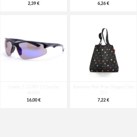
2,39 €
6,26 €
Granite 5 21747-13 Slnečné
Reisenthel Mini Maxi Shopper Dots
okuliare
15 l
16,00 €
7,22 €