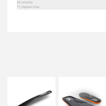
EA | elastan
TT | teplotní třída
36-37
38-39
40-41
42-43
44-45
46-47