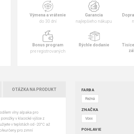
Výmena a vrátenie
Garancia
Dopra
do 30 dní
najlepšieho nákupu
n
Bonus program
Rýchle dodanie
Tisíc
zá
pre registrovaných
OTÁZKA NA PRODUKT
FARBA
Režná
ZNAČKA
odílem vlny alpaka pro
 ponožky v klasické výšce z
Voxx
žijete v teplotách od -20°C až
POHLAVIE
přeurčeny pro zimní