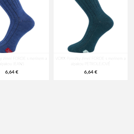
y zimní FORDE s merinem a
VOXX Ponožky zimní FORDE s merinem a
alpakou JEANS
alpakou PETROLEJOVÉ
6,64 €
6,64 €