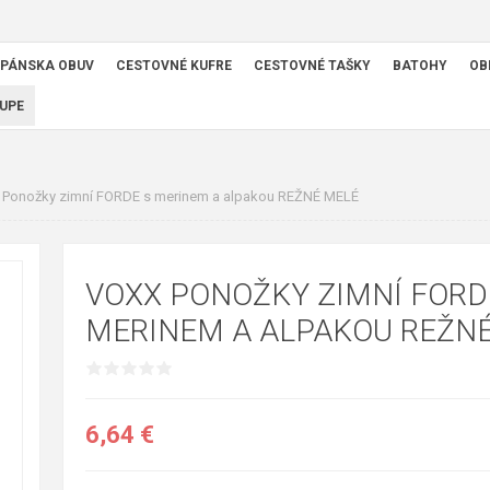
PÁNSKA OBUV
CESTOVNÉ KUFRE
CESTOVNÉ TAŠKY
BATOHY
OB
UPE
Ponožky zimní FORDE s merinem a alpakou REŽNÉ MELÉ
VOXX PONOŽKY ZIMNÍ FORD
MERINEM A ALPAKOU REŽN
6,64 €