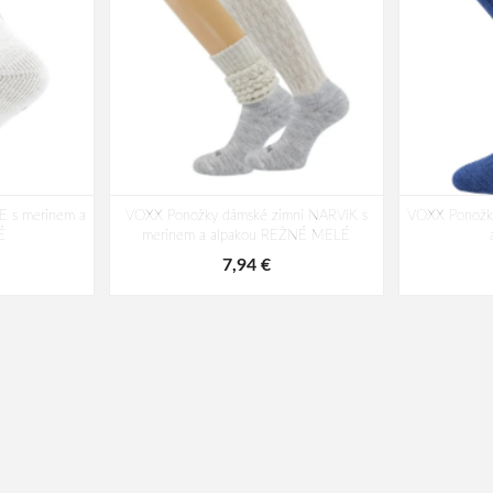
 s merinem a
VOXX Ponožky dámské zimní NARVIK s
VOXX Ponožk
É
merinem a alpakou REŽNÉ MELÉ
7,94 €