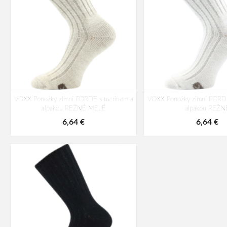
VOXX Ponožky zimní FORDE s merinem a
VOXX Ponožky zimní FORDE
alpakou REŽNÉ MELÉ
alpakou REŽN
6,64 €
6,64 €