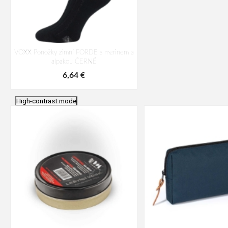
VOXX Ponožky zimní FORDE s merinem a
alpakou ČERNÉ
6,64 €
High-contrast mode