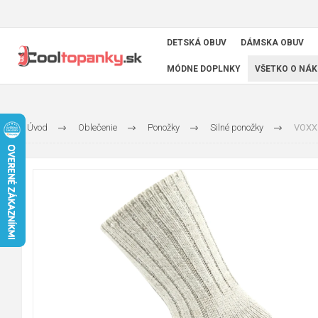
DETSKÁ OBUV
DÁMSKA OBUV
MÓDNE DOPLNKY
VŠETKO O NÁK
Úvod
Oblečenie
Ponožky
Silné ponožky
VOXX 