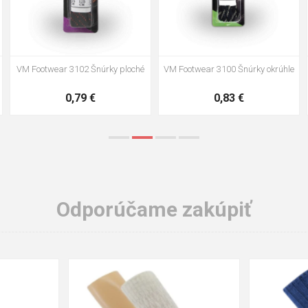
VM Footwear 3102 Šnúrky ploché
VM Footwear 3100 Šnúrky okrúhle
0,79 €
0,83 €
Odporúčame zakúpiť