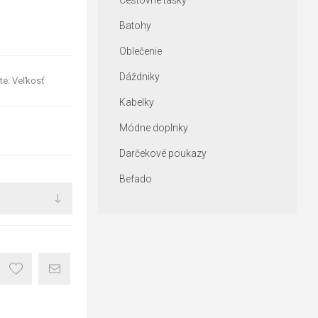
Cestovné tašky
Batohy
Oblečenie
Dáždniky
te: Veľkosť
Kabelky
Módne doplnky
Darčekové poukazy
Befado