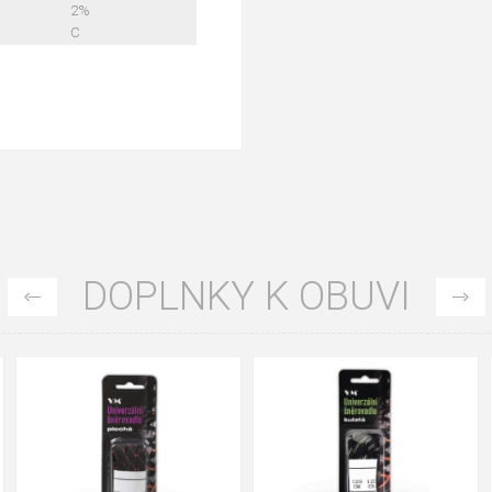
2%
C
DOPLNKY K OBUVI
90cm
125cm
155cm
90cm
125cm
155cm