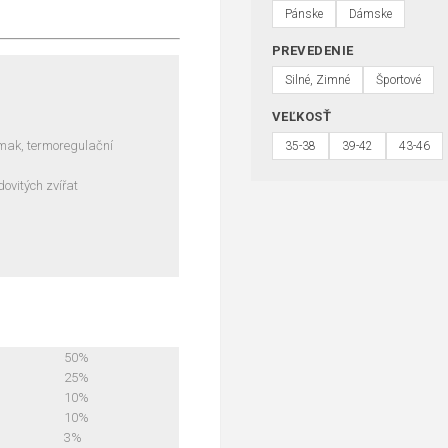
Pánske
Dámske
PREVEDENIE
Silné, Zimné
Športové
VEĽKOSŤ
omak, termoregulační
35-38
39-42
43-46
dovitých zvířat
50%
25%
10%
10%
3%