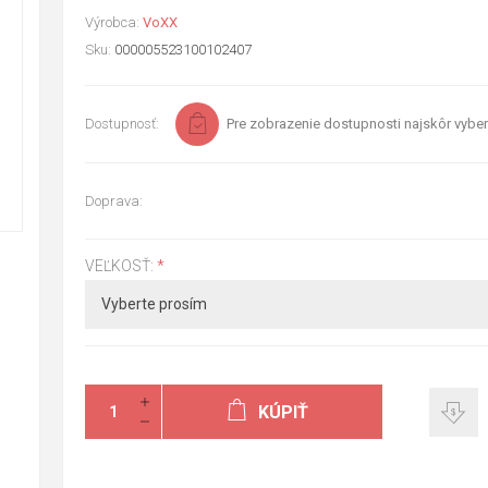
Výrobca:
VoXX
Sku:
000005523100102407
Dostupnosť:
Pre zobrazenie dostupnosti najskôr vyber
Doprava:
VEĽKOSŤ:
*
KÚPIŤ