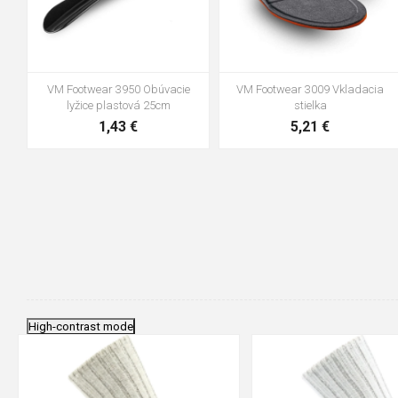
VM Footwear 3950 Obúvacie
VM Footwear 3009 Vkladacia
lyžice plastová 25cm
stielka
1,43 €
5,21 €
High-contrast mode