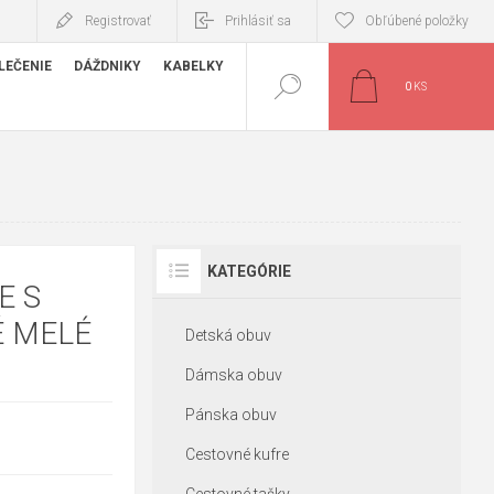
Registrovať
Prihlásiť sa
Obľúbené položky
LEČENIE
DÁŽDNIKY
KABELKY
0
KS
KATEGÓRIE
E S
É MELÉ
Detská obuv
Dámska obuv
Pánska obuv
Cestovné kufre