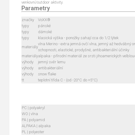
venkovní/outdoor aktivity.
Parametry
značky
VoXX®
typy
pánské
typy
dámské
typy
klasická výška - ponožky sahají cca do 1/2 lýtek
vlna Merino - extra jemná ovčí vlna, jemný až hedvábný 
materiály
schopnosti, elastické, prodyšné, antibakteriální účinky
materiály
alpaka - přírodní materiál ze srsti jihoamerických velblou
výhody
jemný svěr lemu
výhody
antibakteriální
výhody
snow flake
tt
teplotní třída C - (od -20°C do +5°C)
PC | polyakryl
WO | vlna
PA | polyamid
ALPAKA | alpaka
PL | polyester