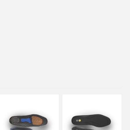
35
36
37
38
39
40
35
36
37
39
40
43
41
42
43
44
45
46
47
48
47
48