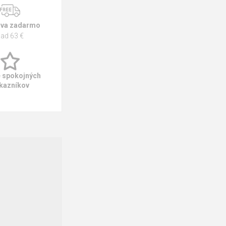
va zadarmo
ad 63 €
e spokojných
kazníkov