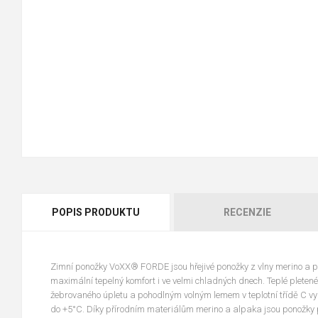
POPIS PRODUKTU
RECENZIE
Zimní ponožky VoXX® FORDE jsou hřejivé ponožky z vlny merino a p
maximální tepelný komfort i ve velmi chladných dnech. Teplé pletené
žebrovaného úpletu a pohodlným volným lemem v teplotní třídě C vyu
do +5°C. Díky přírodním materiálům merino a alpaka jsou ponožky 