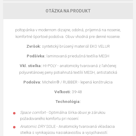
OTÁZKA NA PRODUKT
poltopánka v modernom dizajne, odolná, príjemná na nosenie,
komfortné športové podošva. Obuv vhodná pre denné nosenie.
Zvršok:
syntetický brúsený materiál EKO VELUR
Podšívka:
laminovaná priedušná textília MESH
Vkl. stielka:
HI-POLY - anatomicky tvarovaná z ľahčenej
polyuretánovej peny potiahnutá textílií MESH, antistatická
Podošva:
Michelin® / RUBBER - lepená konštrukcia
Veľkosti:
39-48
Technológia:
Space comfort
- Optimálna šírka obuvi je zárukou
požadovaného komfortu pri nosení.
Anatomic DRY
SOLE - Anatomicky tvarovaná vkladacia
stielka s vynikajúcou nasiakavosťou a vysychavostí.