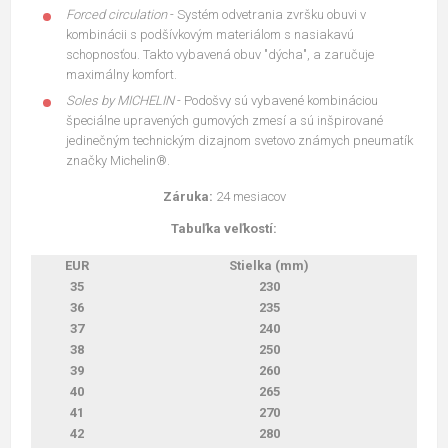
Forced circulation
- Systém odvetrania zvršku obuvi v
kombinácii s podšívkovým materiálom s nasiakavú
schopnosťou. Takto vybavená obuv "dýcha", a zaručuje
maximálny komfort.
Soles by MICHELIN
- Podošvy sú vybavené kombináciou
špeciálne upravených gumových zmesí a sú inšpirované
jedinečným technickým dizajnom svetovo známych pneumatík
značky Michelin®.
Záruka:
24 mesiacov
Tabuľka veľkostí:
EUR
Stielka
(mm)
35
230
36
235
37
240
38
250
39
260
40
265
41
270
42
280