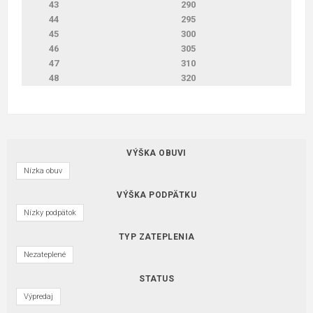
43
290
44
295
45
300
46
305
47
310
48
320
VÝŠKA OBUVI
Nízka obuv
VÝŠKA PODPÄTKU
Nízky podpätok
TYP ZATEPLENIA
Nezateplené
STATUS
Výpredaj