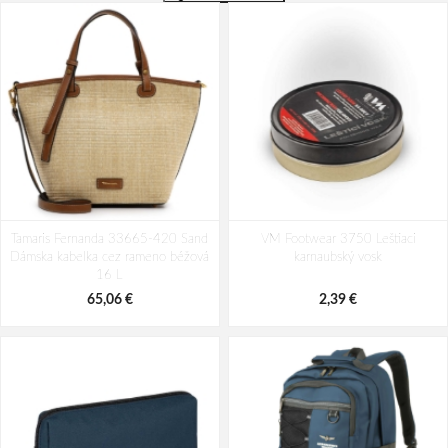
Tamaris Fernanda 33665-420 Sand
VM Footwear 3750 Leštiaci
Dámska kabelka cez rameno béžová
karnaubský vosk
16 L
65,06 €
2,39 €