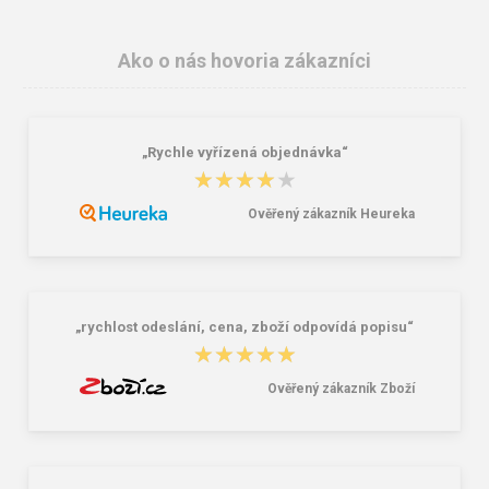
Ako o nás hovoria zákazníci
„Rychle vyřízená objednávka“
★★★★★
★★★★★
Ověřený zákazník Heureka
Granite 5 21747-13 Slnečné
Bagmaster SUPERNOVA 24 A
okuliare
studentský set – černobílý Černá 34
l
16,00 €
85,26 €
„rychlost odeslání, cena, zboží odpovídá popisu“
★★★★★
★★★★★
Ověřený zákazník Zboží