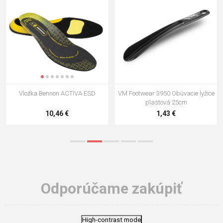
VM Footwear 3009 Vkladacia
VM Footwear 3102 Šnúrky ploché
stielka
5,21 €
0,79 €
Odporúčame zakúpiť
High-contrast mode