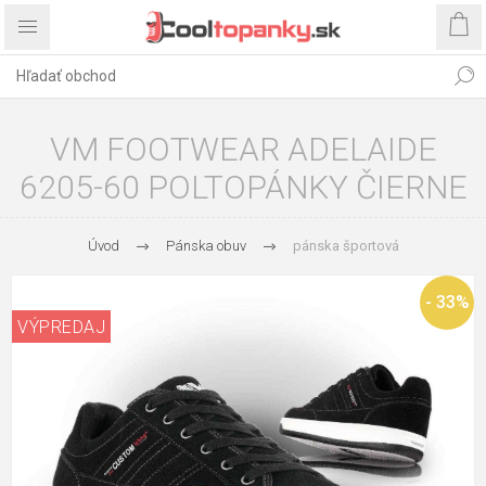
VM FOOTWEAR ADELAIDE
6205-60 POLTOPÁNKY ČIERNE
Úvod
Pánska obuv
pánska športová
- 33%
VÝPREDAJ