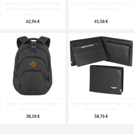
Tamaris Carolina 33271-643 Dark
Rosé 35 l
Školský batoh Bagmaster ALFA 21 C
AM-581-05 modrá 19 L
wine Dámska kabelka cez rameno
- dinosaur green 23 l
49,10 €
94,29 €
vínová 5 L
62,96 €
41,58 €
Batoh Travelite Basics Melange
Peňaženka Aeronautica Militare Flag
Anthracite 22 l
AM-103-01 black
38,18 €
58,76 €