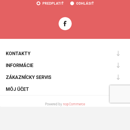
PREDPLATIŤ
ODHLÁSIŤ
KONTAKTY
INFORMÁCIE
ZÁKAZNÍCKY SERVIS
MÔJ ÚČET
Powered by
nopCommerce
Designed by
Nop-Templates.com
Copyright © 2026 Cooltopanky.sk. Všetky práva vyhradené.