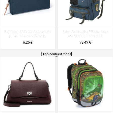
Bagmaster EASY 22 A študentský
Batoh Aeronautica Militare Patch
penál - tmavomodrý modrý
AM-580-05 modrá 22 L
6,26 €
98,49 €
High-contrast mode
Batoh Travelite Kick Off Multibag
Batoh Aeronautica Militare Patch