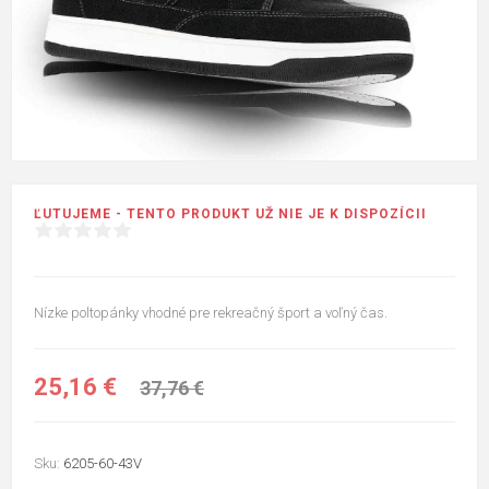
ĽUTUJEME - TENTO PRODUKT UŽ NIE JE K DISPOZÍCII
Nízke poltopánky vhodné pre rekreačný šport a voľný čas.
25,16 €
37,76 €
Sku:
6205-60-43V