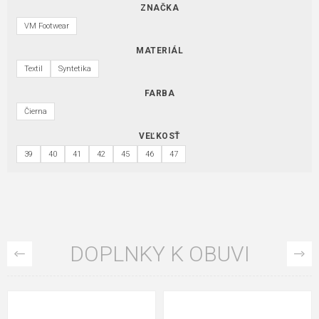
ZNAČKA
VM Footwear
MATERIÁL
Textil
Syntetika
FARBA
Čierna
VEĽKOSŤ
39
40
41
42
45
46
47
DOPLNKY K OBUVI