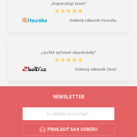
„Doporučuji všem“
★★★★★
★★★★★
Ověřený zákazník Heureka
„rychlé vyřízení objednávky“
★★★★★
★★★★★
Ověřený zákazník Zboží
NEWSLETTER
PRIHLÁSIŤ SA K ODBERU