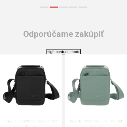
Odporúčame zakúpiť
High-contrast mode
Travelite Workfloow Shoulder bag
Travelite Workfloow Shoulder bag
Black 2 L
Sage 2 L