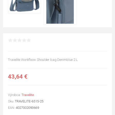
Travelite Workfloow Shoulder bag Denimblue 2 L
43,64 €
Výrobca:
Travelite
Sku:
TRAVELITE-6515-25
EAN:
4027002093669