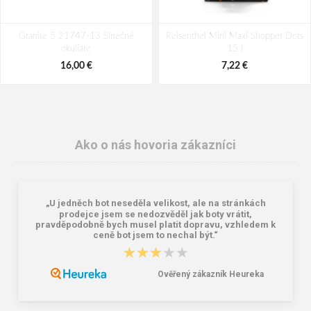
Granite 5 21747-13 Slnečné
Reisenthel Mini Maxi Shopper Dots
okuliare
15 l
16,00 €
7,22 €
Ako o nás hovoria zákazníci
„U jedněch bot neseděla velikost, ale na stránkách
prodejce jsem se nedozvěděl jak boty vrátit,
pravděpodobně bych musel platit dopravu, vzhledem k
ceně bot jsem to nechal být.“
★★★★★
★★★★★
Lee Cooper LCW-26-07-4152M
Demar Detské gumáky zateplené
Pánske šľapky čierne
MAMMUT S 0300 I tmavě šedá
Ověřený zákazník Heureka
16,46 €
18,02 €
20,58 €