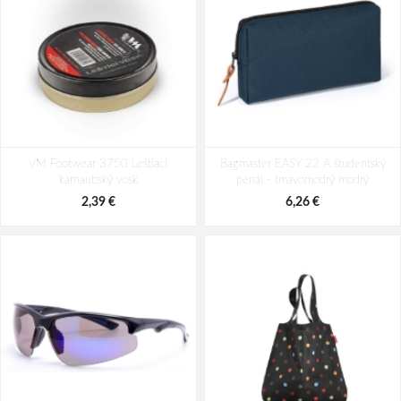
Travelite Corsiica Boarding Bag Black
Travelite Corsiica Boarding Bag Pink
VM Footwear 3750 Leštiaci
20 L
Bagmaster EASY 22 A študentský
20 L
karnaubský vosk
penál - tmavomodrý modrý
43,64 €
43,64 €
2,39 €
6,26 €