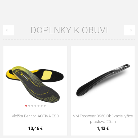
DOPLNKY K OBUVI
VM Footwear 3009 Vkladacia
VM Footwear 3102 Šnúrky ploché
stielka
5,21 €
0,79 €