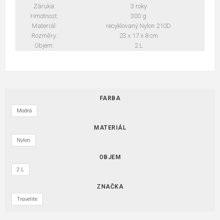
Záruka:
3 roky
Hmotnost:
300 g
Materiál:
recyklovaný Nylon 210D
Rozměry:
23 x 17 x 8 cm
Objem:
2 L
FARBA
Modrá
MATERIÁL
Nylon
OBJEM
2 L
ZNAČKA
Travelite