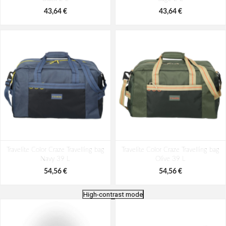
43,64 €
43,64 €
Travelite Color Craze Travelling bag
Travelite Color Craze Travelling bag
Navy 39 L
Olive 39 L
54,56 €
54,56 €
High-contrast mode