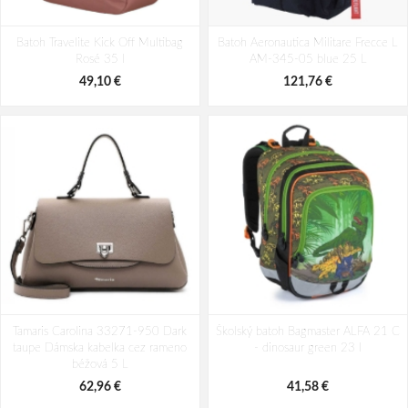
Bagmaster EASY 22 A študentský
Batoh Aeronautica Militare Patch
Batoh Travelite Kick Off Multibag
penál - tmavomodrý modrý
Batoh Aeronautica Militare Frecce L
AM-580-05 modrá 22 L
Rosé 35 l
AM-345-05 blue 25 L
6,26 €
98,49 €
49,10 €
121,76 €
Tamaris Carolina 33271-950 Dark
Školský batoh Bagmaster ALFA 21 C
taupe Dámska kabelka cez rameno
- dinosaur green 23 l
béžová 5 L
62,96 €
41,58 €