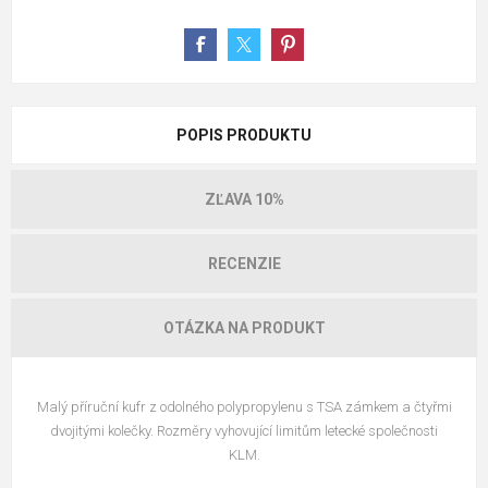
POPIS PRODUKTU
ZĽAVA 10%
RECENZIE
OTÁZKA NA PRODUKT
Malý příruční kufr z odolného polypropylenu s TSA zámkem a čtyřmi
dvojitými kolečky. Rozměry vyhovující limitům letecké společnosti
KLM.