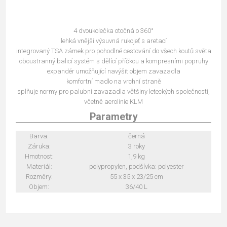
4 dvoukolečka otočná o 360°
lehká vnější výsuvná rukojeť s aretací
integrovaný TSA zámek pro pohodlné cestování do všech koutů světa
oboustranný balicí systém s dělící příčkou a kompresními popruhy
expandér umožňující navýšit objem zavazadla
komfortní madlo na vrchní straně
splňuje normy pro palubní zavazadla většiny leteckých společností,
včetně aerolinie KLM
Parametry
Barva:
černá
Záruka:
3 roky
Hmotnost:
1,9 kg
Materiál:
polypropylen, podšívka: polyester
Rozměry:
55 x 35 x 23/25 cm
Objem:
36/40 L