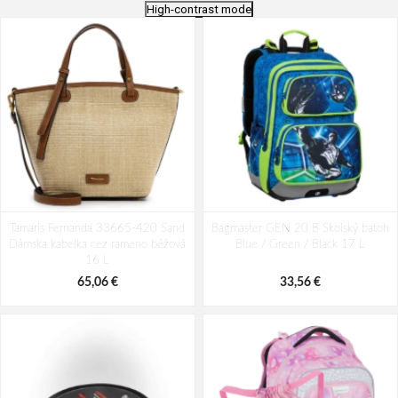
High-contrast mode
Tamaris Fernanda 33665-420 Sand
Bagmaster GEN 20 B Školský batoh
Dámska kabelka cez rameno béžová
Blue / Green / Black 17 L
16 L
65,06 €
33,56 €