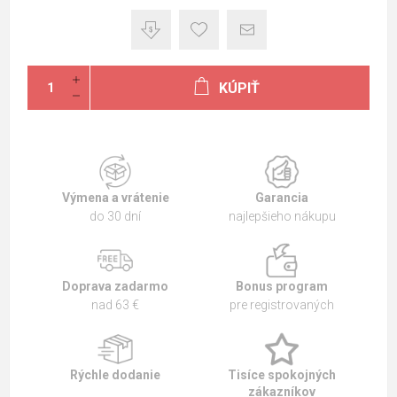
KÚPIŤ
Výmena a vrátenie
Garancia
do 30 dní
najlepšieho nákupu
Doprava zadarmo
Bonus program
nad 63 €
pre registrovaných
Rýchle dodanie
Tisíce spokojných
zákazníkov