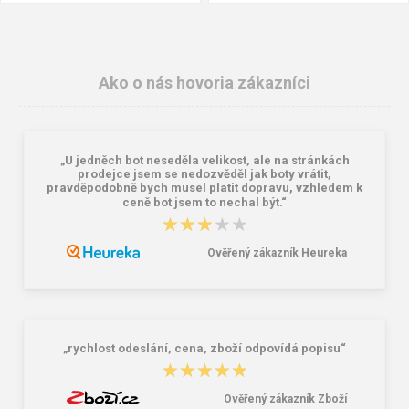
Ako o nás hovoria zákazníci
„U jedněch bot neseděla velikost, ale na stránkách
prodejce jsem se nedozvěděl jak boty vrátit,
pravděpodobně bych musel platit dopravu, vzhledem k
ceně bot jsem to nechal být.“
★★★★★
★★★★★
Batoh Travelite Basics Melange
Peňaženka Aeronautica Militare Flag
Anthracite 22 l
AM-103-01 black
Ověřený zákazník Heureka
38,18 €
58,76 €
„rychlost odeslání, cena, zboží odpovídá popisu“
★★★★★
★★★★★
Ověřený zákazník Zboží