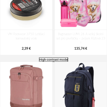
VM Footwear 3750 Leštiaci
Bagmaster LUMI 26 A velký školní
karnaubský vosk
set pro prvňáčky – pejsek Růžová 23
l
2,39 €
135,74 €
High-contrast mode