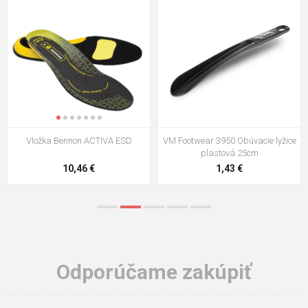
VM Footwear 3009 Vkladacia
VM Footwear 3102 Šnúrky ploché
stielka
5,21 €
0,79 €
Odporúčame zakúpiť