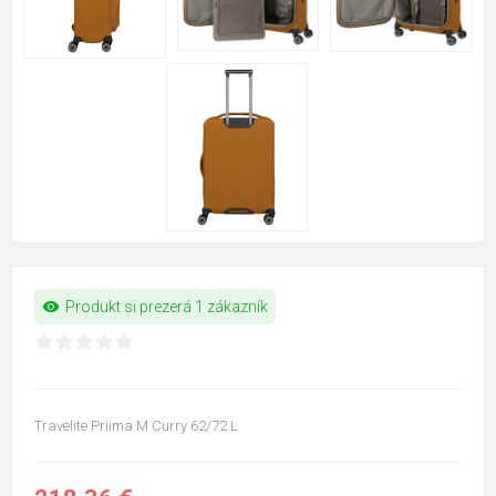
visibility
Produkt si prezerá 1 zákazník
Travelite Priima M Curry 62/72 L