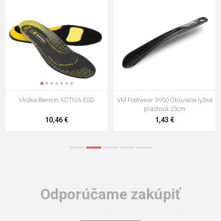
VM Footwear 3009 Vkladacia
VM Footwear 3102 Šnúrky ploché
stielka
5,21 €
0,79 €
Odporúčame zakúpiť