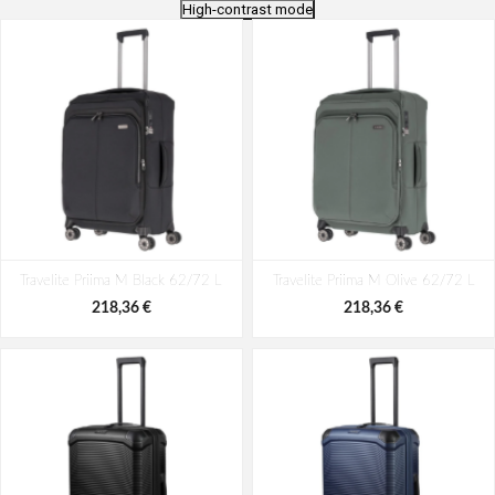
High-contrast mode
Travelite Priima M Black 62/72 L
Travelite Priima M Olive 62/72 L
218,36 €
218,36 €