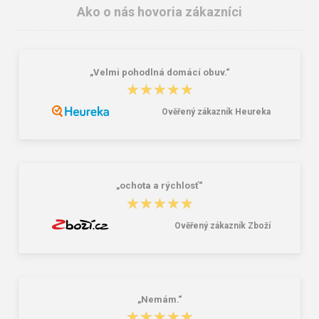
Ako o nás hovoria zákazníci
„Velmi pohodlná domácí obuv.“
★★★★★
★★★★★
Ověřený zákazník Heureka
Lee Cooper LCW-26-07-4152M
Dámske gumáky DEMAR RAINNY
Pánske šľapky čierne
0052 čierna
16,46 €
10,46 €
20,58 €
„ochota a rýchlosť“
★★★★★
★★★★★
Ověřený zákazník Zboží
„Nemám.“
★★★★★
★★★★★