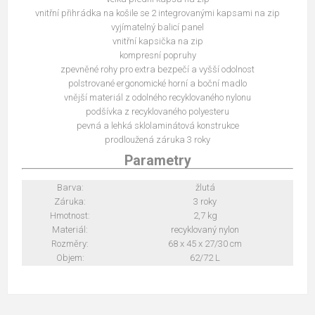
vnitřní přihrádka na košile se 2 integrovanými kapsami na zip
vyjímatelný balicí panel
vnitřní kapsička na zip
kompresní popruhy
zpevněné rohy pro extra bezpečí a vyšší odolnost
polstrované ergonomické horní a boční madlo
vnější materiál z odolného recyklovaného nylonu
podšívka z recyklovaného polyesteru
pevná a lehká sklolaminátová konstrukce
prodloužená záruka 3 roky
Parametry
Barva:
žlutá
Záruka:
3 roky
Hmotnost:
2,7 kg
Materiál:
recyklovaný nylon
Rozměry:
68 x 45 x 27/30 cm
Objem:
62/72 L