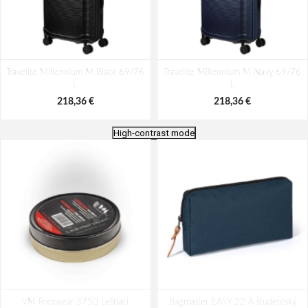
Travelite Millennium M Black 69/76
Travelite Millennium M Navy 69/76
L
L
218,36 €
218,36 €
High-contrast mode
Travelite Millennium M Silver 69/76
Travelite Millennium M Pine Green
VM Footwear 3750 Leštiaci
L
Bagmaster EASY 22 A študentský
69/76 L