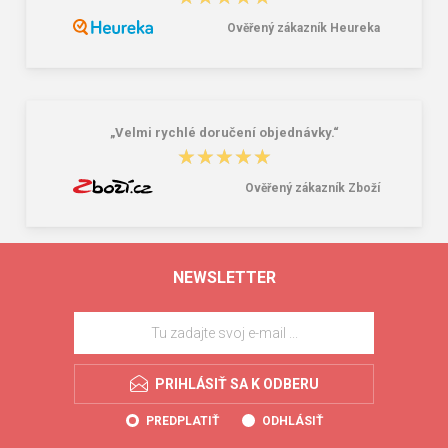
Ověřený zákazník Heureka
„Velmi rychlé doručení objednávky.“
★★★★★
★★★★★
Ověřený zákazník Zboží
NEWSLETTER
PRIHLÁSIŤ SA K ODBERU
PREDPLATIŤ
ODHLÁSIŤ