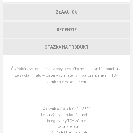
ZĽAVA 10%
RECENZIE
OTÁZKA NA PRODUKT
Čtyřkolečkový textilní kufr z recyklovaného nylonu s vnitřní konstrukcí
ze sklolaminátu vybavený vyjímatelným balicím panelem, TSA
zámkem a expandérem.
4 dvoukolečka otočná o 360°
lehká výsuvná rukojeť s aretací
integrovaný TSA zámek
integrovaný expandér
velká přední kapsa na zip