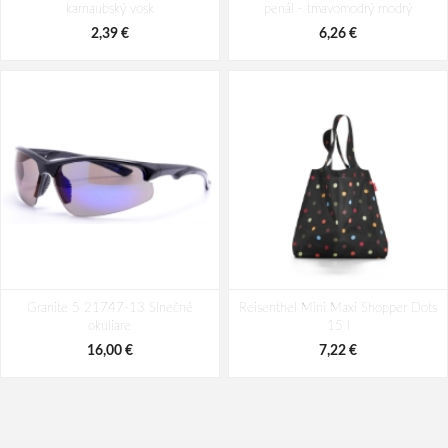
karnaubský vosk
penál - tmavomodrý modrý
218,36 €
218,36 €
2,39 €
6,26 €
Granite 5 21747-13 Slnečné
Reisenthel Mini Maxi Shopper Dots
okuliare
15 l
16,00 €
7,22 €