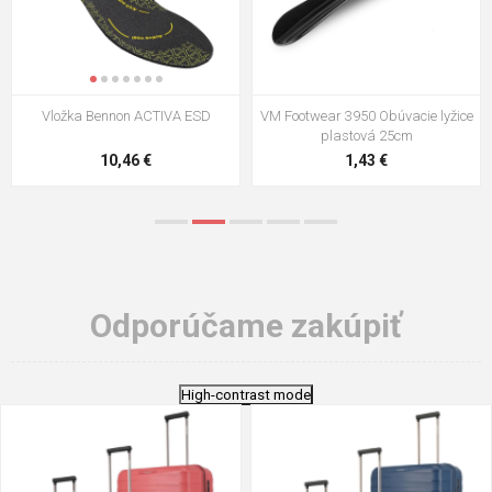
VM Footwear 3009 Vkladacia
VM Footwear 3102 Šnúrky ploché
stielka
5,21 €
0,79 €
Odporúčame zakúpiť
High-contrast mode