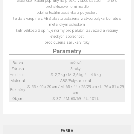
elastické fixační popruhy na přezku v obou částech interiéru
protiskluzové horní madlo
odolná textilní podšívka z polyesteru
tvrdá skořepina z ABS plastu potažená vrstvou polykarbonátu s
metalickým odleskem
kufr velikosti S splňuje normy pro palubní zavazadla většiny
leteckých společností
prodloužená záruka 3 roky
Parametry
Barva:
béžová
Záruka:
3 roky
Hmotnost:
S: 2,7 kg / M: 3,6 kg / L: 4,6 kg
Materiál:
ABS/Polykarbonát
S: 55 x 40 x 20 cm / M: 65 x 44 x 25/29 cm / L: 76 x 51 x 29
Rozměry:
cm
Objem:
S: 37 l / M: 63/69 l / L: 101 L
FARBA