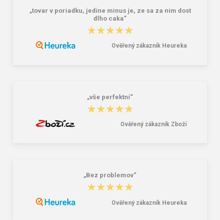
„tovar v poriadku, jedine minus je, ze sa za nim dost
dlho caka“
★★★★★
★★★★★
Ověřený zákazník Heureka
Bagmaster EASY 22 A študentský
Granite 5 21747-13 Slnečné
penál - tmavomodrý modrý
okuliare
6,26 €
16,00 €
„vše perfektní“
★★★★★
★★★★★
Ověřený zákazník Zboží
„Bez problemov“
★★★★★
★★★★★
Ověřený zákazník Heureka