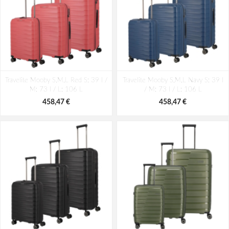
Travelite Mooby S,M,L Red S: 39 l /
Travelite Mooby S,M,L Navy S: 39 l
M: 73 l / L: 106 L
/ M: 73 l / L: 106 L
458,47 €
458,47 €