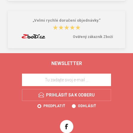
„Velmi rychlé doručení objednávky.“
★★★★★
★★★★★
Ověřený zákazník Zboží
NEWSLETTER
PRIHLÁSIŤ SA K ODBERU
PREDPLATIŤ
ODHLÁSIŤ