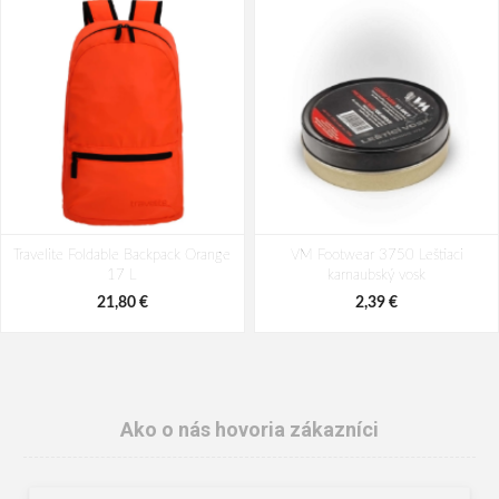
Travelite Foldable Backpack Orange
VM Footwear 3750 Leštiaci
17 L
karnaubský vosk
21,80 €
2,39 €
Ako o nás hovoria zákazníci