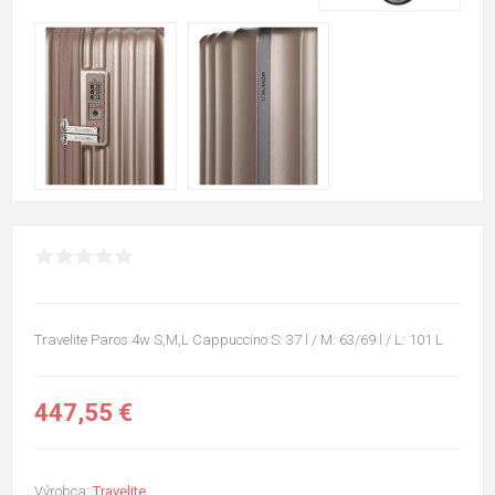
Travelite Paros 4w S,M,L Cappuccino S: 37 l / M: 63/69 l / L: 101 L
447,55 €
Výrobca:
Travelite