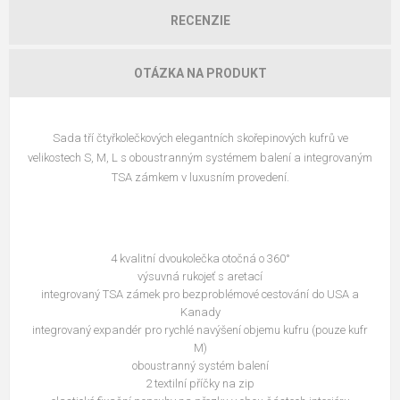
RECENZIE
OTÁZKA NA PRODUKT
Sada tří čtyřkolečkových elegantních skořepinových kufrů ve
velikostech S, M, L s oboustranným systémem balení a integrovaným
TSA zámkem v luxusním provedení.
4 kvalitní dvoukolečka otočná o 360°
výsuvná rukojeť s aretací
integrovaný TSA zámek pro bezproblémové cestování do USA a
Kanady
integrovaný expandér pro rychlé navýšení objemu kufru (pouze kufr
M)
oboustranný systém balení
2 textilní příčky na zip