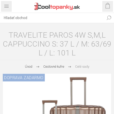
TRAVELITE PAROS 4W S,M,L
CAPPUCCINO S: 37 L / M: 63/69
L / L: 101 L
Úvod
Cestovné kufre
Celé sady
DOPRAVA ZADARMO