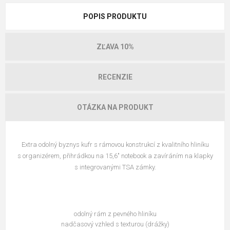
POPIS PRODUKTU
ZĽAVA 10%
RECENZIE
OTÁZKA NA PRODUKT
Extra odolný byznys kufr s rámovou konstrukcí z kvalitního hliníku
s organizérem, přihrádkou na 15,6" notebook a zavíráním na klapky
s integrovanými TSA zámky.
odolný rám z pevného hliníku
nadčasový vzhled s texturou (drážky)