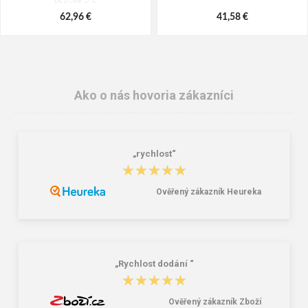
béžová 5 L
62,96 €
41,58 €
Ako o nás hovoria zákazníci
„rychlost“
★★★★★
★★★★★
Ověřený zákazník Heureka
Batoh Travelite Basics Melange
Peňaženka Aeronautica Militare Flag
Anthracite 22 l
AM-103-01 black
38,18 €
58,76 €
„Rychlost dodání “
★★★★★
★★★★★
Ověřený zákazník Zboží