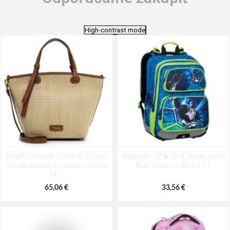
High-contrast mode
Tamaris Fernanda 33665-420 Sand
Bagmaster GEN 20 B Školský batoh
Dámska kabelka cez rameno béžová
Blue / Green / Black 17 L
16 L
65,06 €
33,56 €