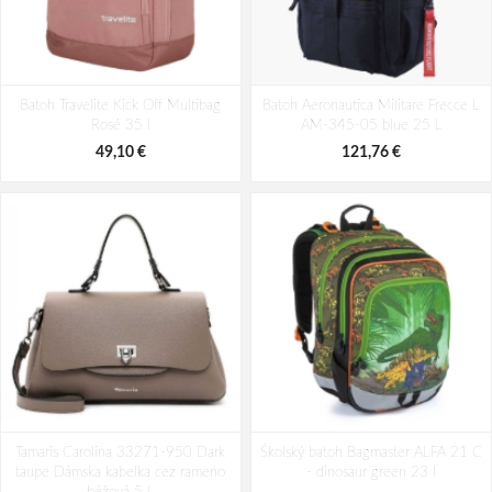
Bagmaster EASY 22 A študentský
Batoh Aeronautica Militare Patch
Batoh Travelite Kick Off Multibag
penál - tmavomodrý modrý
Batoh Aeronautica Militare Frecce L
AM-580-05 modrá 22 L
Rosé 35 l
AM-345-05 blue 25 L
6,26 €
98,49 €
49,10 €
121,76 €
Tamaris Carolina 33271-950 Dark
Školský batoh Bagmaster ALFA 21 C
taupe Dámska kabelka cez rameno
- dinosaur green 23 l