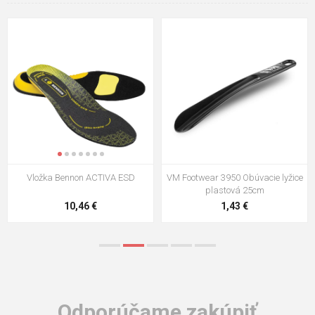
VM Footwear 3009 Vkladacia
VM Footwear 3102 Šnúrky ploché
stielka
5,21 €
0,79 €
Odporúčame zakúpiť