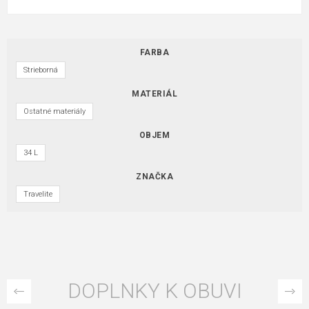
FARBA
Strieborná
MATERIÁL
Ostatné materiály
OBJEM
34 L
ZNAČKA
Travelite
DOPLNKY K OBUVI