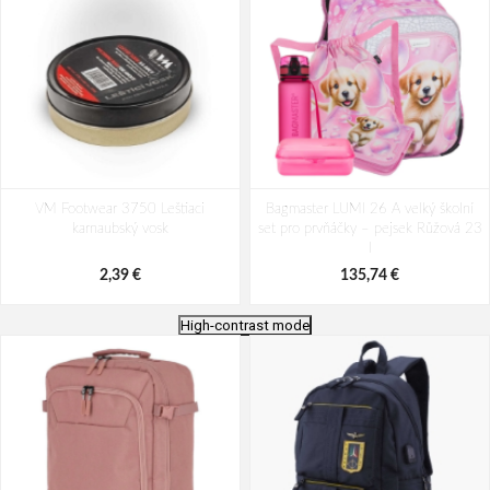
VM Footwear 3750 Leštiaci
Bagmaster LUMI 26 A velký školní
karnaubský vosk
set pro prvňáčky – pejsek Růžová 23
l
2,39 €
135,74 €
High-contrast mode