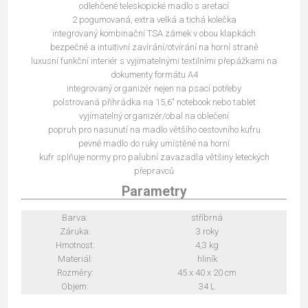
odlehčené teleskopické madlo s aretací
2 pogumovaná, extra velká a tichá kolečka
integrovaný kombinační TSA zámek v obou klapkách
bezpečné a intuitivní zavírání/otvírání na horní straně
luxusní funkční interiér s vyjímatelnými textilními přepážkami na
dokumenty formátu A4
integrovaný organizér nejen na psací potřeby
polstrovaná přihrádka na 15,6" notebook nebo tablet
vyjímatelný organizér/obal na oblečení
popruh pro nasunutí na madlo většího cestovního kufru
pevné madlo do ruky umístěné na horní
kufr splňuje normy pro palubní zavazadla většiny leteckých
přepravců
Parametry
Barva:
stříbrná
Záruka:
3 roky
Hmotnost:
4,3 kg
Materiál:
hliník
Rozměry:
45 x 40 x 20 cm
Objem:
34 L