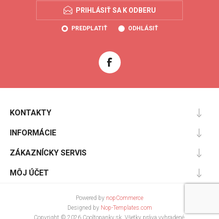
PRIHLÁSIŤ SA K ODBERU
PREDPLATIŤ
ODHLÁSIŤ
KONTAKTY
INFORMÁCIE
ZÁKAZNÍCKY SERVIS
MÔJ ÚČET
Powered by
nopCommerce
Designed by
Nop-Templates.com
Copyright © 2026 Cooltopanky.sk. Všetky práva vyhradené.