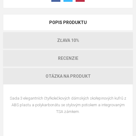
POPIS PRODUKTU
ZĽAVA 10%
RECENZIE
OTÁZKA NA PRODUKT
Sada 3 elegantních čtyřkolečkových dámských skořepinových kufrů z
ABS plastu a polykarbonátu se stylovým potiskem a integrovaným
TSA zámkem.