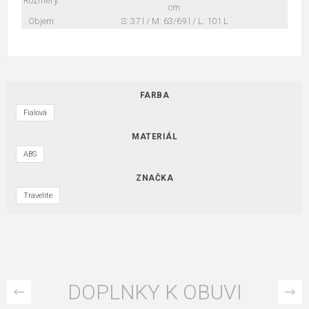
Rozměry:
cm
Objem:
S: 37 l / M: 63/69 l / L: 101 L
FARBA
Fialová
MATERIÁL
ABS
ZNAČKA
Travelite
DOPLNKY K OBUVI