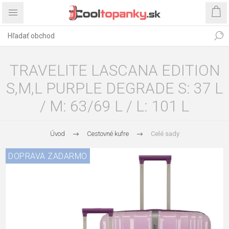
TRAVELITE LASCANA EDITION
S,M,L PURPLE DEGRADE S: 37 L
/ M: 63/69 L / L: 101 L
Úvod
Cestovné kufre
Celé sady
DOPRAVA ZADARMO