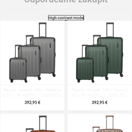
High-contrast mode
Travelite Dynamiic S,M,L Anthracite
Travelite Dynamiic S,M,L Green S:
S: 37 l / M: 69/79 l / L: 101/115 L
37 l / M: 69/79 l / L: 101/115 L
392,95 €
392,95 €