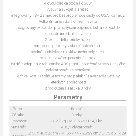
4 dvoukolečka otočná o 360°
výsuvná rukojeť s aretací
integrovaný TSA zámek pro bezproblémové cesty do USA, Kanady,
Velké Británie i dalších zemí světa
integrovaný expandér pro navýšení objemu u kufru velikosti M
oboustranný balicí systém
2 textilní dělicí příčky na zip
kompresní popruhy v obou částech kufru
odolná podšívka z recyklovaného polyesteru
protiskluzové ergonomické madlo
tvrdá skořepina z robustního ABS plastu potažená vrstvou lesklého
polykarbonátu s potiskem
kufr velikosti S splňuje normy pro palubní zavazadla většiny
leteckých společností
prodloužená záruka 3 roky
Parametry
Barva:
fialová
Záruka:
3 roky
Hmotnost:
S: 2,7 kg / M: 3,6 kg / L: 4,3 kg
Materiál:
ABS/Polykarbonát
S: 55 x 40 x 20 cm / M: 65 x 44 x 25/29 cm / L: 75 x 51 x 29