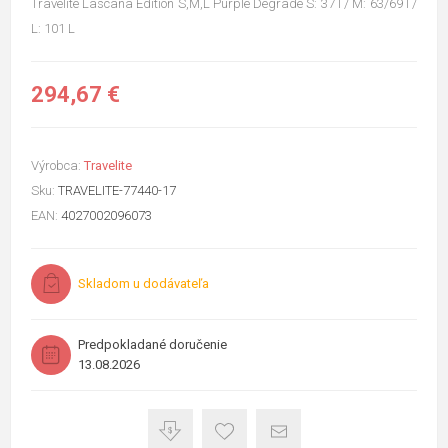
Travelite Lascana Edition S,M,L Purple Degrade S: 37 l / M: 63/69 l /
L: 101 L
294,67 €
Výrobca:
Travelite
Sku:
TRAVELITE-77440-17
EAN:
4027002096073
Skladom u dodávateľa
Predpokladané doručenie
13.08.2026