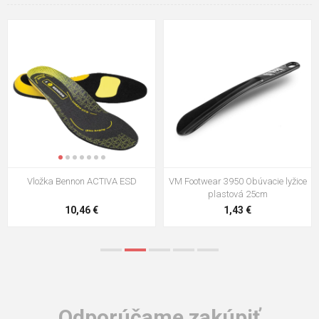
Vložka Bennon ACTIVA ESD
VM Footwear 3950 Obúvacie lyžice
plastová 25cm
10,46 €
1,43 €
Odporúčame zakúpiť