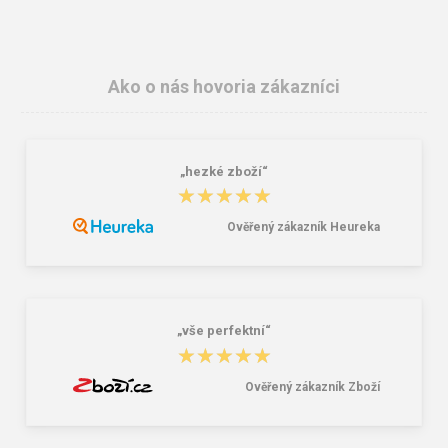
Ako o nás hovoria zákazníci
„hezké zboží“
★★★★★
★★★★★
Ověřený zákazník Heureka
Lee Cooper LCW-26-07-4152M
Dámske gumáky DEMAR RAINNY
Pánske šľapky čierne
0052 čierna
16,46 €
10,46 €
20,58 €
„vše perfektní“
★★★★★
★★★★★
Ověřený zákazník Zboží