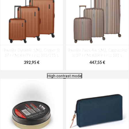
Travelite Dynamiic S,M,L Copper S:
Travelite Paros 4w S,M,L Cappuccino
37 l / M: 69/79 l / L: 101/115 L
S: 37 l / M: 63/69 l / L: 101 L
392,95 €
447,55 €
High-contrast mode