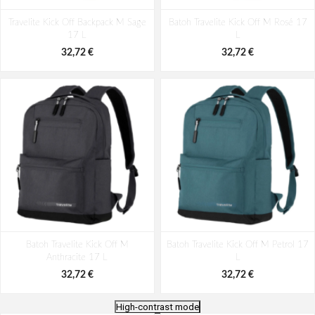
Travelite Kick Off Backpack M Sage
Batoh Travelite Kick Off M Rosé 17
17 L
L
32,72 €
32,72 €
Batoh Travelite Kick Off M
Batoh Travelite Kick Off M Petrol 17
Anthracite 17 L
L
32,72 €
32,72 €
High-contrast mode