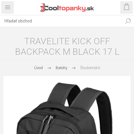
TRAVELITE KICK OFF
BACKPACK M BLACK 17 L
Úvod
Batohy
Študentské