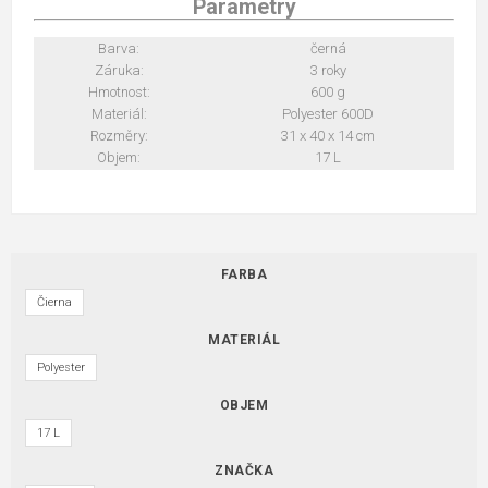
Parametry
Barva:
černá
Záruka:
3 roky
Hmotnost:
600 g
Materiál:
Polyester 600D
Rozměry:
31 x 40 x 14 cm
Objem:
17 L
FARBA
Čierna
MATERIÁL
Polyester
OBJEM
17 L
ZNAČKA