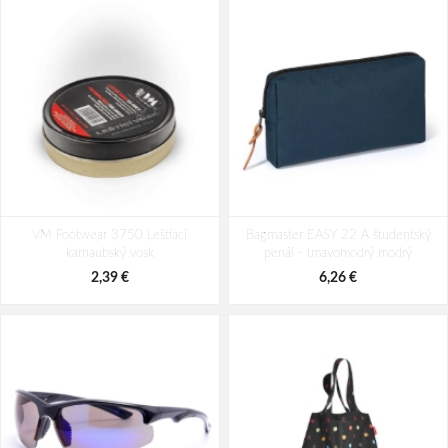
Travelite Basics Roll-up Backpack
Travelite Basics Rollup Backpack Ice
VM Footwear 3750 Leštiaci
Rosé 35 L
Bagmaster EASY 22 A študentský
Blue 35 L
karnaubský vosk
penál - tmavomodrý modrý
43,64 €
43,64 €
2,39 €
6,26 €