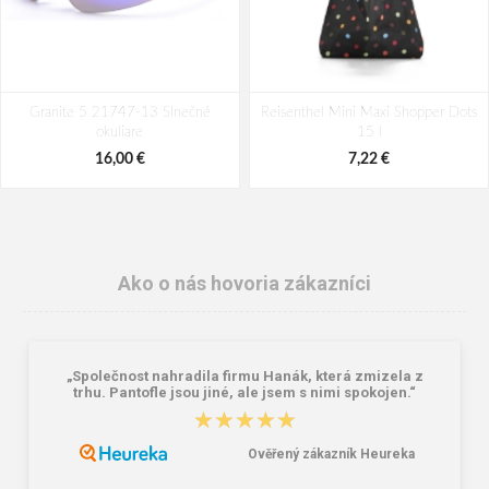
Granite 5 21747-13 Slnečné
Reisenthel Mini Maxi Shopper Dots
okuliare
15 l
16,00 €
7,22 €
Ako o nás hovoria zákazníci
„Společnost nahradila firmu Hanák, která zmizela z
trhu. Pantofle jsou jiné, ale jsem s nimi spokojen.“
★★★★★
★★★★★
Ověřený zákazník Heureka
Lee Cooper LCW-26-07-4152M
Dámske gumáky DEMAR RAINNY
Pánske šľapky čierne
0052 čierna