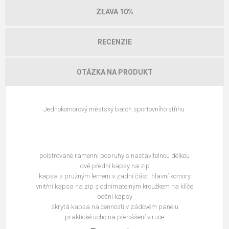
ZĽAVA 10%
RECENZIE
OTÁZKA NA PRODUKT
Jednokomorový městský batoh sportovního střihu.
polstrované ramenní popruhy s nastavitelnou délkou
dvě přední kapsy na zip
kapsa s pružným lemem v zadní části hlavní komory
vnitřní kapsa na zip s odnímatelným kroužkem na klíče
boční kapsy
skrytá kapsa na cennosti v zádovém panelu
praktické ucho na přenášení v ruce