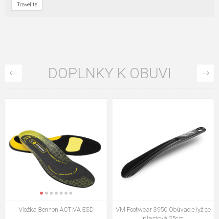
Travelite
DOPLNKY K OBUVI
VM Footwear 3009 Vkladacia
VM Footwear 3102 Šnúrky ploché
stielka