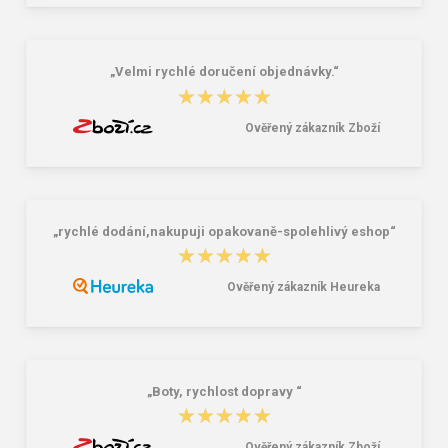
16,46 €
10,46 €
20,58 €
„Velmi rychlé doručení objednávky.“
★★★★★
★★★★★
Ověřený zákazník Zboží
„rychlé dodání,nakupuji opakovaně-spolehlivý eshop“
★★★★★
★★★★★
Ověřený zákazník Heureka
„Boty, rychlost dopravy “
★★★★★
★★★★★
Ověřený zákazník Zboží