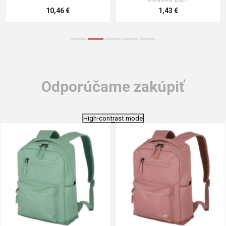
5,21 €
0,79 €
Odporúčame zakúpiť
High-contrast mode