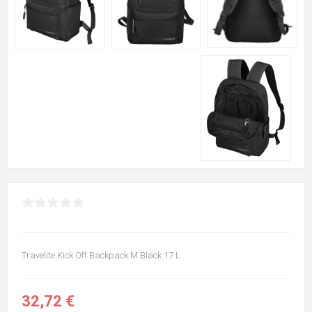
Travelite Kick Off Backpack M Black 17 L
32,72 €