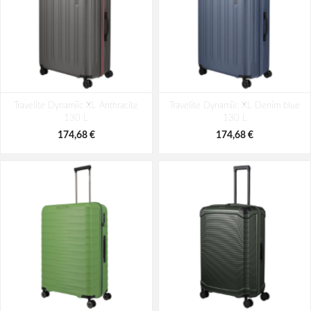
Travelite Dynamiic XL Anthracite
Travelite Dynamiic XL Denim blue
130 L
130 L
174,68 €
174,68 €