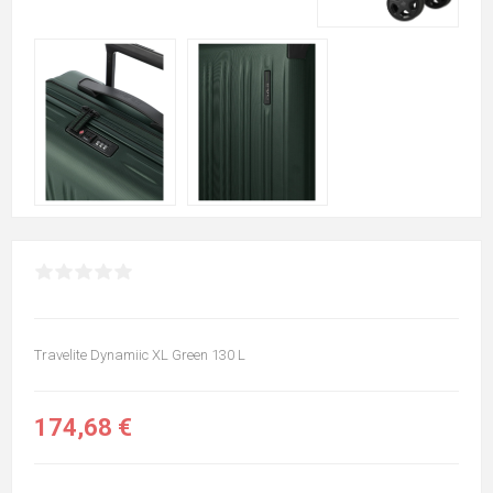
Travelite Dynamiic XL Green 130 L
174,68 €