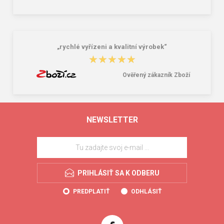
„rychlé vyřízeni a kvalitní výrobek“
★★★★★
★★★★★
Ověřený zákazník Zboží
NEWSLETTER
PRIHLÁSIŤ SA K ODBERU
PREDPLATIŤ
ODHLÁSIŤ