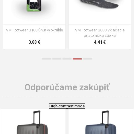
VM Footwear 3100 Šnúrky okrúhle
VM Footwear 3000 Vkladacia
anatomická stielka
0,83 €
4,41 €
Odporúčame zakúpiť
High-contrast mode