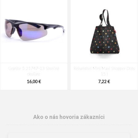
Granite 5 21747-13 Slnečné
Reisenthel Mini Maxi Shopper Dots
okuliare
15 l
16,00 €
7,22 €
Ako o nás hovoria zákazníci