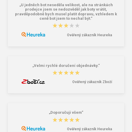
„U jedněch bot neseděla velikost, ale na stránkách
prodejce jsem se nedozvěděl jak boty vrátit,
pravděpodobně bych musel platit dopravu, vzhledem k
ceně bot jsem to nechal být.“
★★★★★
★★★★★
Lee Cooper LCW-26-07-4152M
Dámske gumáky DEMAR RAINNY
Pánske šľapky čierne
0052 čierna
Ověřený zákazník Heureka
16,46 €
10,46 €
20,58 €
„Velmi rychlé doručení objednávky.“
★★★★★
★★★★★
Ověřený zákazník Zboží
„Doporučuji všem“
★★★★★
★★★★★
Ověřený zákazník Heureka