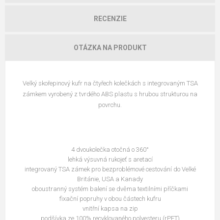
RECENZIE
OTÁZKA NA PRODUKT
Velký skořepinový kufr na čtyřech kolečkách s integrovaným TSA
zámkem vyrobený z tvrdého ABS plastu s hrubou strukturou na
povrchu.
4 dvoukolečka otočná o 360°
lehká výsuvná rukojeť s aretací
integrovaný TSA zámek pro bezproblémové cestování do Velké
Británie, USA a Kanady
oboustranný systém balení se dvěma textilními příčkami
fixační popruhy v obou částech kufru
vnitřní kapsa na zip
podšívka ze 100% recyklovaného polyesteru (rPET)