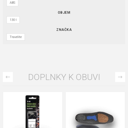
ABS
OBJEM
130 l
ZNAČKA
Travelite
DOPLNKY K OBUVI