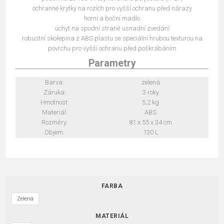
ochranné krytky na rozích pro vyšší ochranu před nárazy
horní a boční madlo
úchyt na spodní straně usnadní zvedání
robustní skořepina z ABS plastu se speciální hrubou texturou na
povrchu pro vyšší ochranu před poškrábáním
Parametry
Barva:
zelená
Záruka:
3 roky
Hmotnost:
5,2 kg
Materiál:
ABS
Rozměry:
81 x 55 x 34 cm
Objem:
130 L
FARBA
Zelená
MATERIÁL