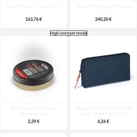
Travelite Mooby L Green 106 L
Travelite Millennium L Pine Green
100 L
163,76 €
240,20 €
High-contrast mode
Travelite Mooby L Red 106 L
Travelite Crosslite 5.0 L White Sand
VM Footwear 3750 Leštiaci
Bagmaster EASY 22 A študentský
88/93 L
karnaubský vosk
penál - tmavomodrý modrý
163,76 €
163,76 €
2,39 €
6,26 €