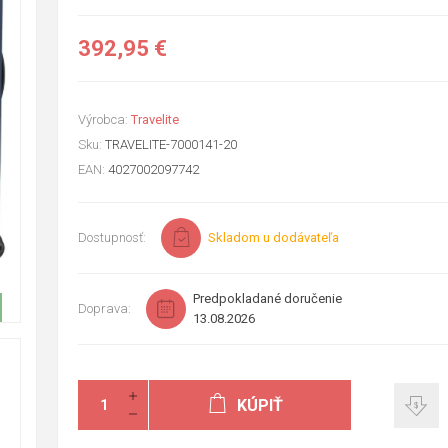
392,95 €
Výrobca:
Travelite
Sku:
TRAVELITE-7000141-20
EAN:
4027002097742
Dostupnosť:
Skladom u dodávateľa
Predpokladané doručenie
Doprava:
13.08.2026
KÚPIŤ