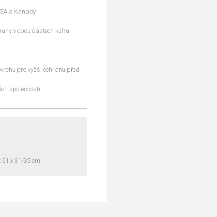
 USA a Kanady
pruhy v obou částech kufru
ovrchu pro vyšší ochranu před
ých společností
x 51 x 31/35 cm