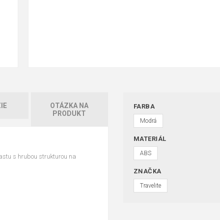
IE
OTÁZKA NA
FARBA
PRODUKT
Modrá
MATERIÁL
ABS
lastu s hrubou strukturou na
ZNAČKA
Travelite