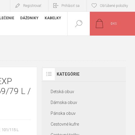
Registrovať
Prihlásiť sa
Obľúbené položky
LEČENIE
DÁŽDNIKY
KABELKY
0
KS
KATEGÓRIE
EXP
9/79 L /
Detská obuv
Dámska obuv
Pánska obuv
Cestovné kufre
L: 101/115 L