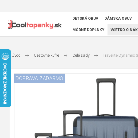
DETSKÁ OBUV
DÁMSKA OBUV
MÓDNE DOPLNKY
VŠETKO O NÁK
Úvod
Cestovné kufre
Celé sady
Travelite Dynamiic S
DOPRAVA ZADARMO