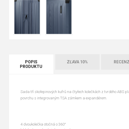
POPIS
ZĽAVA 10%
RECENZ
PRODUKTU
Sada tří skořepinových kufrů na čtyřech kolečkách z tvrdého ABS p
povrchu s integrovaným TSA zámkem a expandérem.
4 dvoukolečka otočná o 360°