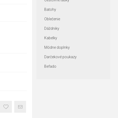
Cestovné tašky
Batohy
Oblečenie
Dáždniky
Kabelky
Módne doplnky
Darčekové poukazy
Befado