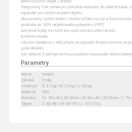
lehká výsuvná rukojeť s aretací
integrovaný TSA zámek pro pohodlné cestování do Velké Británie,
expandér pro rychlé navýšení objemu
oboustranný systém balení s textilní příčkou na zip a fixačními po
podšívka ze 100% recyklovaného polyesteru (rPET)
ochranné krytky na rozích pro vyšší ochranu před nárazy
komfortní madlo
robustní skořepina z ABS plastu se speciální hrubou texturou na p
poškrábáním
kufr velikosti S splňuje normy pro palubní zavazadla většiny leteck
Parametry
Barva:
modrá
Záruka:
3 roky
Hmotnost:
S: 3,1 kg / M: 3,9 kg / L: 4,6 kg
Materiál:
ABS
Rozměry:
S+: 55 x 40 x 23/26 cm / M: 66 x 46 x 26/30 cm / L: 76 
Objem:
S: 43/48 l / M: 69/79 l / L: 101/115 L