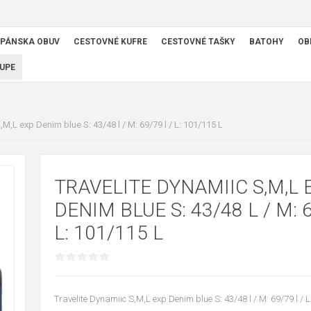
PÁNSKA OBUV
CESTOVNÉ KUFRE
CESTOVNÉ TAŠKY
BATOHY
OB
UPE
,M,L exp Denim blue S: 43/48 l / M: 69/79 l / L: 101/115 L
TRAVELITE DYNAMIIC S,M,L 
DENIM BLUE S: 43/48 L / M: 6
L: 101/115 L
Travelite Dynamiic S,M,L exp Denim blue S: 43/48 l / M: 69/79 l / 