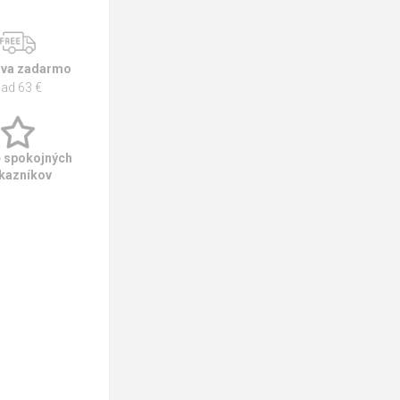
va zadarmo
ad 63 €
e spokojných
kazníkov