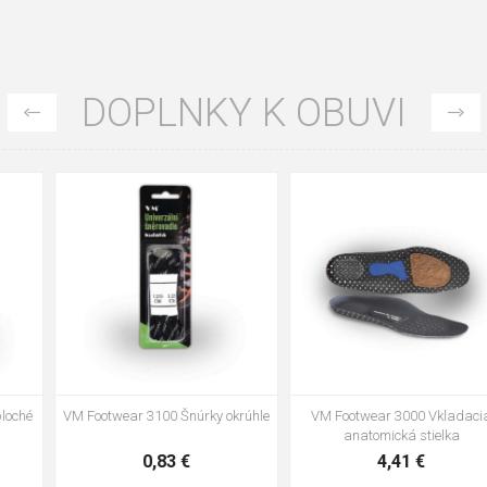
DOPLNKY K OBUVI
35
36
37
39
40
43
47
48
VM Footwear 3002 Vkladacia
VM Footwear 3900 Čistiaca huba
anatomická stielka ESD
na obuv
3,57 €
1,64 €