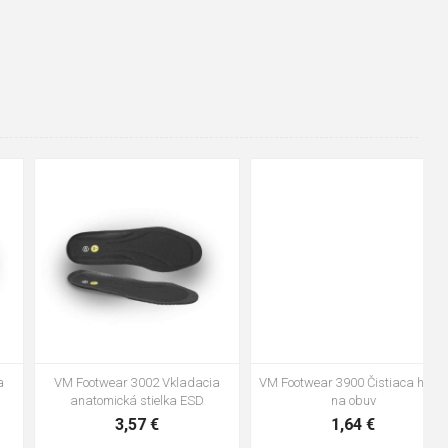
48
37
36
38
39
40
41
42
43
44
45
46
47
VM Footwear 3600 Impregnace
Vložka Bennon ABSORBA XTR
water stop
ESD
10,04 €
4,16 €