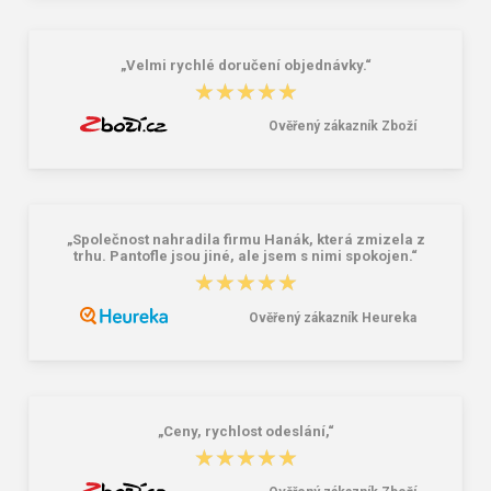
16,46 €
10,46 €
20,58 €
„Velmi rychlé doručení objednávky.“
★★★★★
★★★★★
Ověřený zákazník Zboží
„Společnost nahradila firmu Hanák, která zmizela z
trhu. Pantofle jsou jiné, ale jsem s nimi spokojen.“
★★★★★
★★★★★
Ověřený zákazník Heureka
„Ceny, rychlost odeslání,“
★★★★★
★★★★★