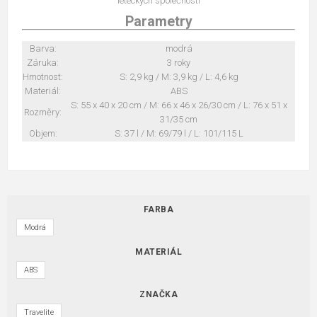
leteckých společností
Parametry
Barva:
modrá
Záruka:
3 roky
Hmotnost:
S: 2,9 kg / M: 3,9 kg / L: 4,6 kg
Materiál:
ABS
S: 55 x 40 x 20 cm / M: 66 x 46 x 26/30 cm / L: 76 x 51 x
Rozměry:
31/35 cm
Objem:
S: 37 l / M: 69/79 l / L: 101/115 L
FARBA
Modrá
MATERIÁL
ABS
ZNAČKA
Travelite