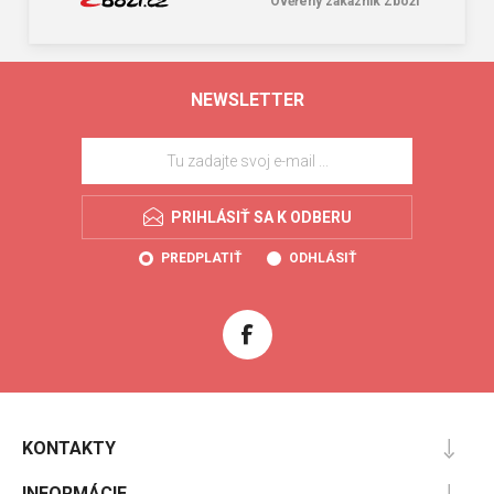
Ověřený zákazník Zboží
NEWSLETTER
PRIHLÁSIŤ SA K ODBERU
PREDPLATIŤ
ODHLÁSIŤ
KONTAKTY
INFORMÁCIE