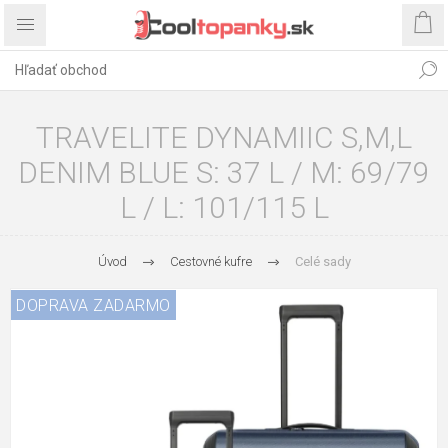
TRAVELITE DYNAMIIC S,M,L
DENIM BLUE S: 37 L / M: 69/79
L / L: 101/115 L
Úvod
Cestovné kufre
Celé sady
DOPRAVA ZADARMO