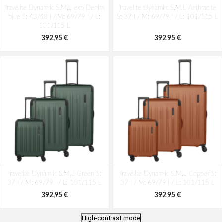
Travelite Dynamiic S,M,L exp Denim
Travelite Dynamiic S,M,L Anthracite
blue S: 43/48 l / M: 69/79 l / L:
S: 37 l / M: 69/79 l / L: 101/115 L
101/115 L
392,95 €
392,95 €
Travelite Dynamiic S,M,L Green S:
Travelite Dynamiic S,M,L Copper S:
37 l / M: 69/79 l / L: 101/115 L
37 l / M: 69/79 l / L: 101/115 L
392,95 €
392,95 €
High-contrast mode