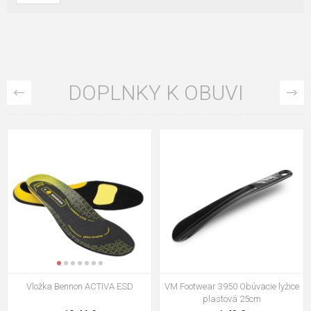
DOPLNKY K OBUVI
VM Footwear 3009 Vkladacia
VM Footwear 3102 Šnúrky ploché
stielka