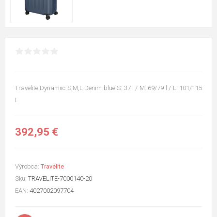
Travelite Dynamiic S,M,L Denim blue S: 37 l / M: 69/79 l / L: 101/115
L
392,95 €
Výrobca:
Travelite
Sku:
TRAVELITE-7000140-20
EAN:
4027002097704