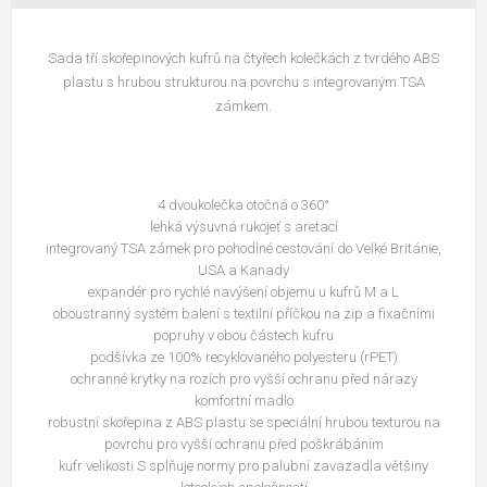
Sada tří skořepinových kufrů na čtyřech kolečkách z tvrdého ABS
plastu s hrubou strukturou na povrchu s integrovaným TSA
zámkem.
4 dvoukolečka otočná o 360°
lehká výsuvná rukojeť s aretací
integrovaný TSA zámek pro pohodlné cestování do Velké Británie,
USA a Kanady
expandér pro rychlé navýšení objemu u kufrů M a L
oboustranný systém balení s textilní příčkou na zip a fixačními
popruhy v obou částech kufru
podšívka ze 100% recyklovaného polyesteru (rPET)
ochranné krytky na rozích pro vyšší ochranu před nárazy
komfortní madlo
robustní skořepina z ABS plastu se speciální hrubou texturou na
povrchu pro vyšší ochranu před poškrábáním
kufr velikosti S splňuje normy pro palubní zavazadla většiny