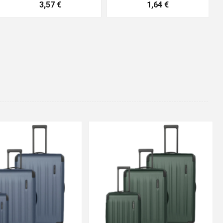
10,04 €
4,16 €