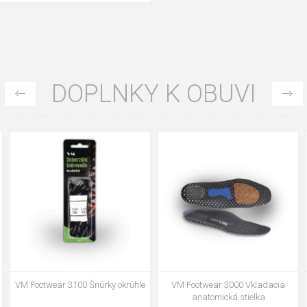
DOPLNKY K OBUVI
35
36
37
39
40
43
47
48
VM Footwear 3002 Vkladacia
VM Footwear 3900 Čistiaca huba
anatomická stielka ESD
na obuv