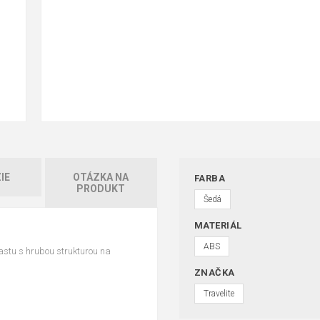
IE
OTÁZKA NA
FARBA
PRODUKT
Šedá
MATERIÁL
ABS
lastu s hrubou strukturou na
ZNAČKA
Travelite