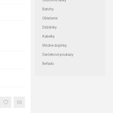
Cestovné tašky
Batohy
Oblečenie
Dáždniky
Kabelky
Módne doplnky
Darčekové poukazy
Befado