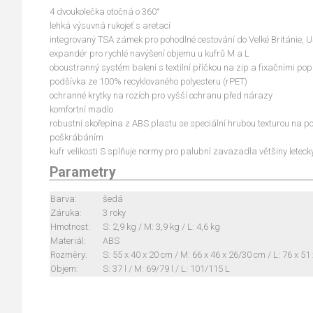
4 dvoukolečka otočná o 360°
lehká výsuvná rukojeť s aretací
integrovaný TSA zámek pro pohodlné cestování do Velké Británie,
expandér pro rychlé navýšení objemu u kufrů M a L
oboustranný systém balení s textilní příčkou na zip a fixačními po
podšívka ze 100% recyklovaného polyesteru (rPET)
ochranné krytky na rozích pro vyšší ochranu před nárazy
komfortní madlo
robustní skořepina z ABS plastu se speciální hrubou texturou na p
poškrábáním
kufr velikosti S splňuje normy pro palubní zavazadla většiny leteck
Parametry
Barva:
šedá
Záruka:
3 roky
Hmotnost:
S: 2,9 kg / M: 3,9 kg / L: 4,6 kg
Materiál:
ABS
Rozměry:
S: 55 x 40 x 20 cm / M: 66 x 46 x 26/30 cm / L: 76 x 5
Objem:
S: 37 l / M: 69/79 l / L: 101/115 L