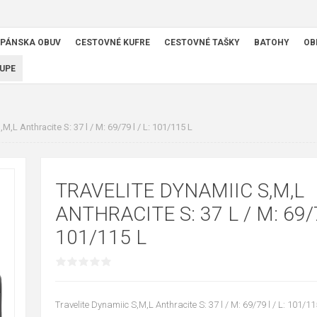
PÁNSKA OBUV
CESTOVNÉ KUFRE
CESTOVNÉ TAŠKY
BATOHY
OB
UPE
M,L Anthracite S: 37 l / M: 69/79 l / L: 101/115 L
TRAVELITE DYNAMIIC S,M,L
ANTHRACITE S: 37 L / M: 69/7
101/115 L
Travelite Dynamiic S,M,L Anthracite S: 37 l / M: 69/79 l / L: 101/11