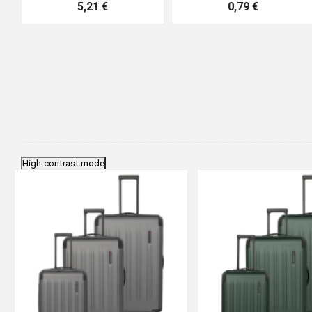
0,83 €
4,41 €
High-contrast mode