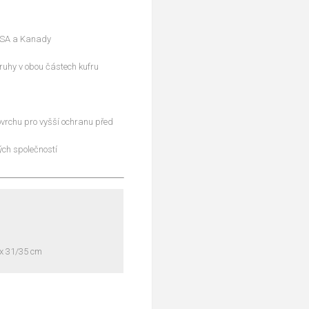
 USA a Kanady
pruhy v obou částech kufru
ovrchu pro vyšší ochranu před
ých společností
1 x 31/35 cm