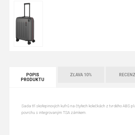
POPIS
ZĽAVA 10%
RECENZ
PRODUKTU
Sada tří skořepinových kufrů na čtyřech kolečkách z tvrdého ABS p
povrchu s integrovaným TSA zámkem.