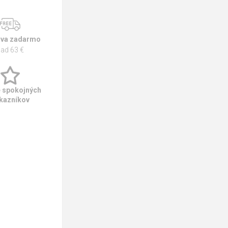
va zadarmo
ad 63 €
e spokojných
kazníkov