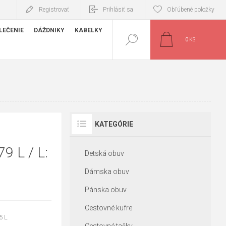
Registrovať
Prihlásiť sa
Obľúbené položky
LEČENIE
DÁŽDNIKY
KABELKY
0
KS
KATEGÓRIE
9 L / L:
Detská obuv
Dámska obuv
Pánska obuv
Cestovné kufre
5 L