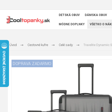
DETSKÁ OBUV
DÁMSKA OBUV
MÓDNE DOPLNKY
VŠETKO O NÁK
Úvod
Cestovné kufre
Celé sady
Travelite Dynamiic S,
DOPRAVA ZADARMO