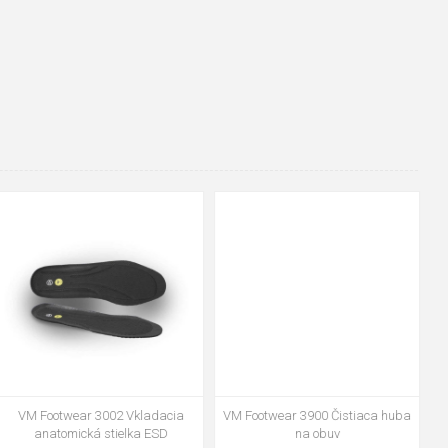
48
37
36
38
39
40
41
42
43
44
45
46
47
VM Footwear 3600 Impregnace
Vložka Bennon ABSORBA XTR
water stop
ESD