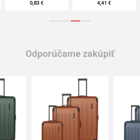
3,57 €
1,64 €
Odporúčame zakúpiť