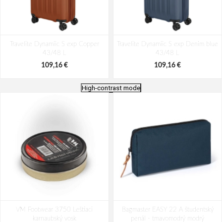
Travelite Dynamiic S exp Copper
Travelite Dynamiic S exp Denim blue
43/48 L
43/48 L
109,16 €
109,16 €
High-contrast mode
Travelite Viia 4w S Green 34 L
Travelite Dynamiic S Anthracite 37 L
VM Footwear 3750 Leštiaci
Bagmaster EASY 22 A študentský
109,16 €
109,16 €
karnaubský vosk
penál - tmavomodrý modrý