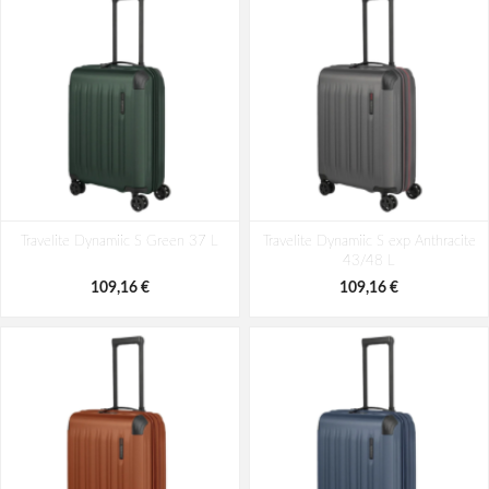
Travelite Dynamiic S Green 37 L
Travelite Dynamiic S exp Anthracite
43/48 L
109,16 €
109,16 €