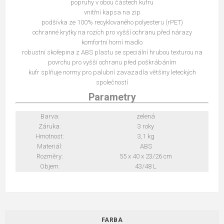
popruhy v obou částech kufru
vnitřní kapsa na zip
podšívka ze 100% recyklovaného polyesteru (rPET)
ochranné krytky na rozích pro vyšší ochranu před nárazy
komfortní horní madlo
robustní skořepina z ABS plastu se speciální hrubou texturou na
povrchu pro vyšší ochranu před poškrábáním
kufr splňuje normy pro palubní zavazadla většiny leteckých
společností
Parametry
Barva:
zelená
Záruka:
3 roky
Hmotnost:
3,1 kg
Materiál:
ABS
Rozměry:
55 x 40 x 23/26 cm
Objem:
43/48 L
FARBA