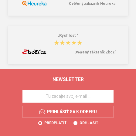
Ověřený zákazník Heureka
„Rychlost “
★★★★★
★★★★★
Ověřený zákazník Zboží
NEWSLETTER
PRIHLÁSIŤ SA K ODBERU
PREDPLATIŤ
ODHLÁSIŤ