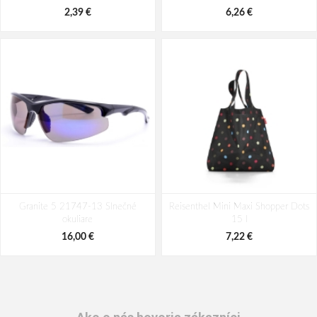
2,39 €
6,26 €
Granite 5 21747-13 Slnečné
Reisenthel Mini Maxi Shopper Dots
okuliare
15 l
16,00 €
7,22 €