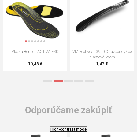
Vložka Bennon ACTIVA ESD
VM Footwear 3950 Obúvacie lyžice
plastová 25cm
10,46 €
1,43 €
Odporúčame zakúpiť
High-contrast mode