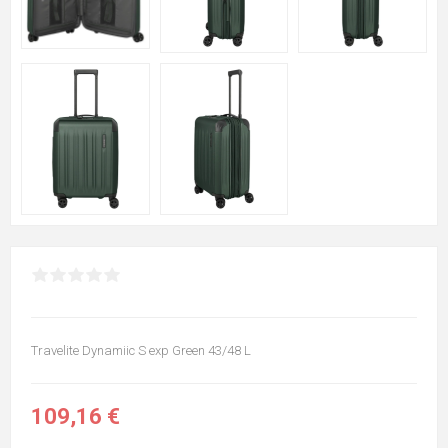
Travelite Dynamiic S exp Green 43/48 L
109,16 €