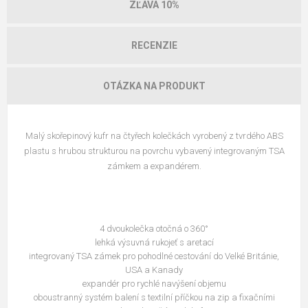
ZĽAVA 10%
RECENZIE
OTÁZKA NA PRODUKT
Malý skořepinový kufr na čtyřech kolečkách vyrobený z tvrdého ABS
plastu s hrubou strukturou na povrchu vybavený integrovaným TSA
zámkem a expandérem.
4 dvoukolečka otočná o 360°
lehká výsuvná rukojeť s aretací
integrovaný TSA zámek pro pohodlné cestování do Velké Británie,
USA a Kanady
expandér pro rychlé navýšení objemu
oboustranný systém balení s textilní příčkou na zip a fixačními