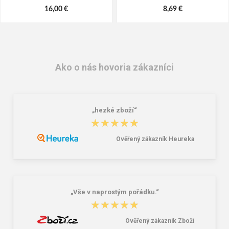
16,00 €
8,69 €
Ako o nás hovoria zákazníci
„hezké zboží“
★★★★★
★★★★★
Ověřený zákazník Heureka
Lee Cooper LCW-26-07-4152M
Dámske gumáky DEMAR RAINNY
Pánske šľapky čierne
0052 čierna
16,46 €
10,46 €
20,58 €
„Vše v naprostým pořádku.“
★★★★★
★★★★★
Ověřený zákazník Zboží