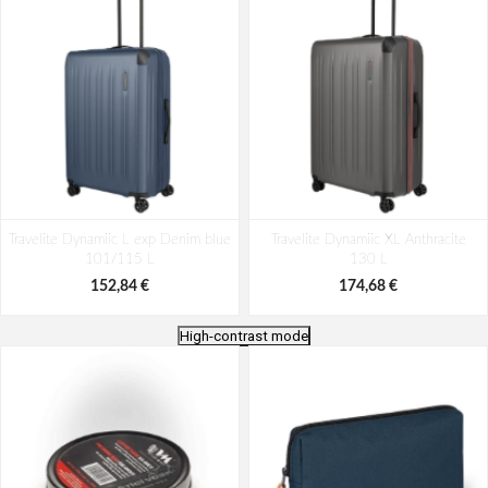
Travelite Dynamiic L exp Denim blue
Travelite Dynamiic XL Anthracite
101/115 L
130 L
152,84 €
174,68 €
High-contrast mode