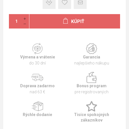
KÚPIŤ
Výmena a vrátenie
Garancia
do 30 dní
najlepšieho nákupu
Doprava zadarmo
Bonus program
nad 63 €
pre registrovaných
Rýchle dodanie
Tisíce spokojných
zákazníkov