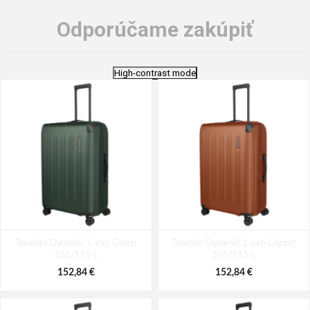
Odporúčame zakúpiť
High-contrast mode
Travelite Dynamiic L exp Green
Travelite Dynamiic L exp Copper
101/115 L
101/115 L
152,84 €
152,84 €