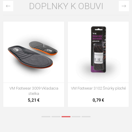
DOPLNKY K OBUVI
VM Footwear 3100 Šnúrky okrúhle
VM Footwear 3000 Vkladacia
anatomická stielka
0,83 €
4,41 €