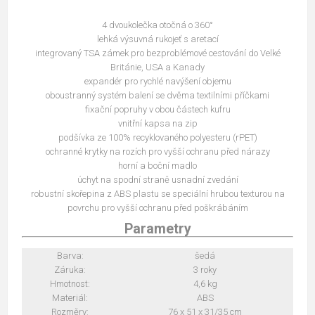
4 dvoukolečka otočná o 360°
lehká výsuvná rukojeť s aretací
integrovaný TSA zámek pro bezproblémové cestování do Velké
Británie, USA a Kanady
expandér pro rychlé navýšení objemu
oboustranný systém balení se dvěma textilními příčkami
fixační popruhy v obou částech kufru
vnitřní kapsa na zip
podšívka ze 100% recyklovaného polyesteru (rPET)
ochranné krytky na rozích pro vyšší ochranu před nárazy
horní a boční madlo
úchyt na spodní straně usnadní zvedání
robustní skořepina z ABS plastu se speciální hrubou texturou na
povrchu pro vyšší ochranu před poškrábáním
Parametry
Barva:
šedá
Záruka:
3 roky
Hmotnost:
4,6 kg
Materiál:
ABS
Rozměry:
76 x 51 x 31/35 cm