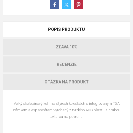
POPIS PRODUKTU
ZĽAVA 10%
RECENZIE
OTÁZKA NA PRODUKT
Velký skořepinový kufr na čtyřech kolečkách s integrovaným TSA
zámkem a expandérem vyrobený z tvrdého ABS plastu s hrubou
texturou na povrchu.