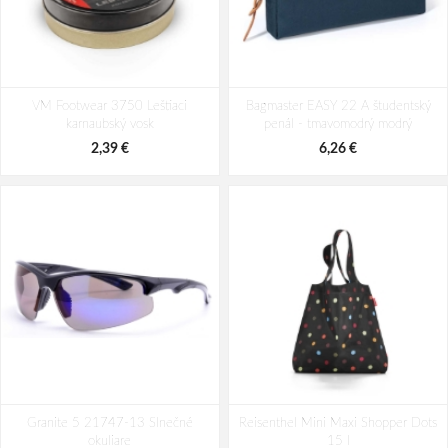
Travelite Skaii 4w L Anthracite
Travelite Air Base L Anthracite 105 L
VM Footwear 3750 Leštiaci
91/98 L
Bagmaster EASY 22 A študentský
karnaubský vosk
penál - tmavomodrý modrý
152,84 €
163,76 €
2,39 €
6,26 €
Granite 5 21747-13 Slnečné
Reisenthel Mini Maxi Shopper Dots
okuliare
15 l