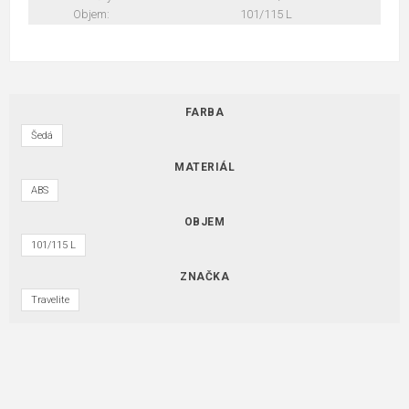
Objem:
101/115 L
FARBA
Šedá
MATERIÁL
ABS
OBJEM
101/115 L
ZNAČKA
Travelite