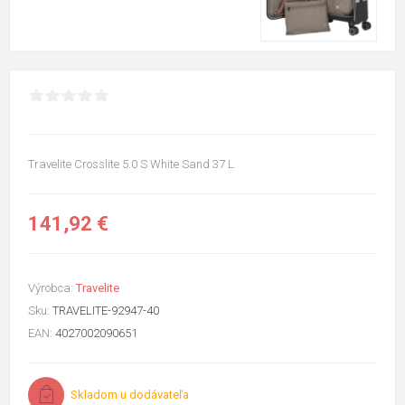
Travelite Crosslite 5.0 S White Sand 37 L
141,92 €
Výrobca:
Travelite
Sku:
TRAVELITE-92947-40
EAN:
4027002090651
Skladom u dodávateľa