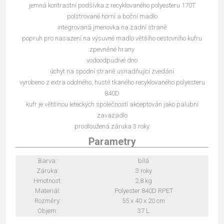
jemná kontrastní podšívka z recyklovaného polyesteru 170T
polstrované horní a boční madlo
integrovaná jmenovka na zadní straně
popruh pro nasazení na výsuvné madlo většího cestovního kufru
zpevněné hrany
vodoodpudivé dno
úchyt na spodní straně usnadňující zvedání
vyrobeno z extra odolného, hustě tkaného recyklovaného polyesteru
840D
kufr je většinou leteckých společností akceptován jako palubní
zavazadlo
prodloužená záruka 3 roky
Parametry
Barva:
bílá
Záruka:
3 roky
Hmotnost:
2,8 kg
Materiál:
Polyester 840D RPET
Rozměry:
55 x 40 x 20 cm
Objem:
37 L