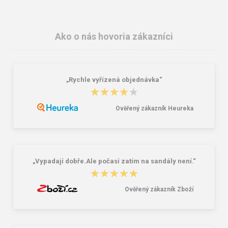
Ako o nás hovoria zákazníci
„Rychle vyřízená objednávka“
★★★★★
★★★★★
Ověřený zákazník Heureka
Lee Cooper LCW-26-07-4152M
Dámske gumáky DEMAR RAINNY
Pánske šľapky čierne
0052 čierna
16,46 €
10,46 €
20,58 €
„Vypadají dobře.Ale počasí zatím na sandály není.“
★★★★★
★★★★★
Ověřený zákazník Zboží