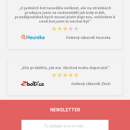
„U jedněch bot neseděla velikost, ale na stránkách
prodejce jsem se nedozvěděl jak boty vrátit,
pravděpodobně bych musel platit dopravu, vzhledem k
ceně bot jsem to nechal být.“
★★★★★
★★★★★
Ověřený zákazník Heureka
„Vše proběhlo, jak má. Obchod mohu doporučit.“
★★★★★
★★★★★
Ověřený zákazník Zboží
NEWSLETTER