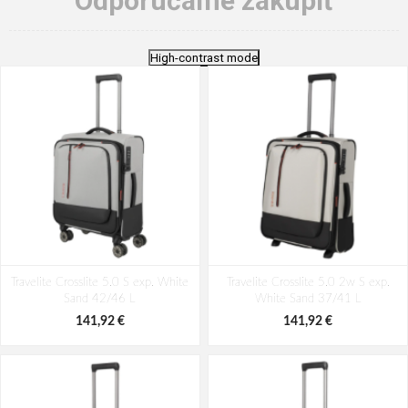
Odporúčame zakúpiť
High-contrast mode
Travelite Crosslite 5.0 S exp. White
Travelite Crosslite 5.0 2w S exp.
Sand 42/46 L
White Sand 37/41 L
141,92 €
141,92 €