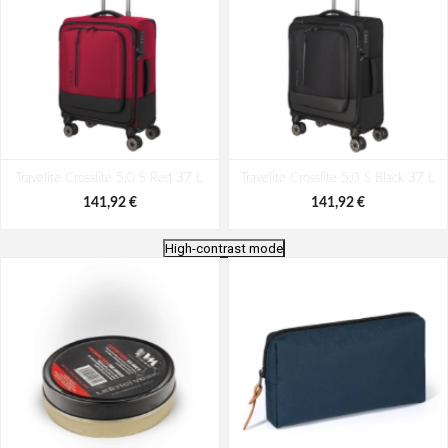
Travelite Crosslite 5.0 S Red 37 L
Travelite Crosslite 5.0 S Black 37 L
141,92 €
141,92 €
High-contrast mode