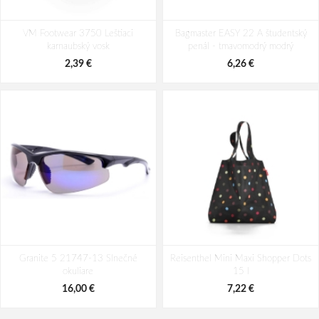
Travelite Crosslite 5.0 2w S exp.
Travelite Crosslite 5.0 S exp. Black
VM Footwear 3750 Leštiaci
Dark Olive 37/41 L
Bagmaster EASY 22 A študentský
42/46 L
karnaubský vosk
penál - tmavomodrý modrý
141,92 €
141,92 €
2,39 €
6,26 €
Granite 5 21747-13 Slnečné
Reisenthel Mini Maxi Shopper Dots
okuliare
15 l
16,00 €
7,22 €