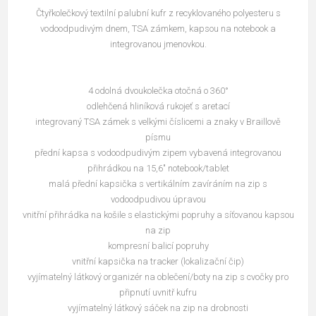
Čtyřkolečkový textilní palubní kufr z recyklovaného polyesteru s
vodoodpudivým dnem, TSA zámkem, kapsou na notebook a
integrovanou jmenovkou.
4 odolná dvoukolečka otočná o 360°
odlehčená hliníková rukojeť s aretací
integrovaný TSA zámek s velkými číslicemi a znaky v Braillově
písmu
přední kapsa s vodoodpudivým zipem vybavená integrovanou
přihrádkou na 15,6" notebook/tablet
malá přední kapsička s vertikálním zavíráním na zip s
vodoodpudivou úpravou
vnitřní přihrádka na košile s elastickými popruhy a síťovanou kapsou
na zip
kompresní balicí popruhy
vnitřní kapsička na tracker (lokalizační čip)
vyjímatelný látkový organizér na oblečení/boty na zip s cvočky pro
připnutí uvnitř kufru
vyjímatelný látkový sáček na zip na drobnosti