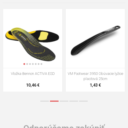
VM Footwear 3009 Vkladacia
VM Footwear 3102 Šnúrky ploché
stielka
5,21 €
0,79 €