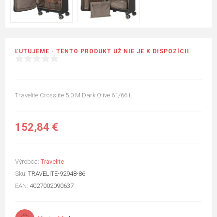
ĽUTUJEME - TENTO PRODUKT UŽ NIE JE K DISPOZÍCII
Travelite Crosslite 5.0 M Dark Olive 61/66 L
152,84 €
Výrobca:
Travelite
Sku:
TRAVELITE-92948-86
EAN:
4027002090637