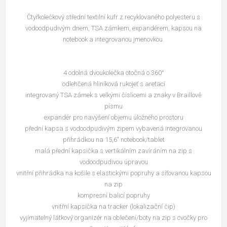
Čtyřkolečkový střední textilní kufr z recyklovaného polyesteru s
vodoodpudivým dnem, TSA zámkem, expandérem, kapsou na
notebook a integrovanou jmenovkou.
4 odolná dvoukolečka otočná o 360°
odlehčená hliníková rukojeť s aretací
integrovaný TSA zámek s velkými číslicemi a znaky v Braillově
písmu
expandér pro navýšení objemu úložného prostoru
přední kapsa s vodoodpudivým zipem vybavená integrovanou
přihrádkou na 15,6" notebook/tablet
malá přední kapsička s vertikálním zavíráním na zip s
vodoodpudivou úpravou
vnitřní přihrádka na košile s elastickými popruhy a síťovanou kapsou
na zip
kompresní balicí popruhy
vnitřní kapsička na tracker (lokalizační čip)
vyjímatelný látkový organizér na oblečení/boty na zip s cvočky pro