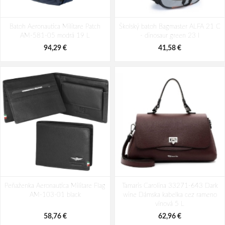
Batoh Aeronautica Militare Patch
Batoh Travelite Kick Off Multibag
Batoh Aeronautica Militare Patch
AM-580-05 modrá 22 L
Školský batoh Bagmaster ALFA 21 C
Rosé 35 l
AM-581-05 modrá 19 L
- dinosaur green 23 l
98,49 €
49,10 €
94,29 €
41,58 €
Peňaženka Aeronautica Militare Flag
Tamaris Carolina 33271-643 Dark
AM-103-01 black
wine Dámska kabelka cez rameno
vínová 5 L
58,76 €
62,96 €