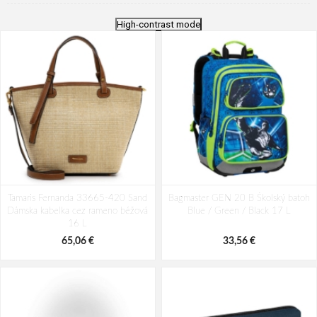
High-contrast mode
Tamaris Fernanda 33665-420 Sand
Bagmaster GEN 20 B Školský batoh
Dámska kabelka cez rameno béžová
Blue / Green / Black 17 L
16 L
65,06 €
33,56 €