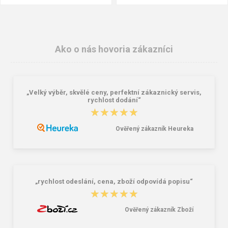
Ako o nás hovoria zákazníci
„Velký výběr, skvělé ceny, perfektní zákaznický servis,
rychlost dodání“
★★★★★
★★★★★
Ověřený zákazník Heureka
Batoh Travelite Basics Melange
Granite 5 21747-13 Slnečné
Anthracite 22 l
okuliare
38,18 €
16,00 €
„rychlost odeslání, cena, zboží odpovídá popisu“
★★★★★
★★★★★
Ověřený zákazník Zboží