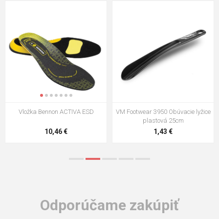
VM Footwear 3009 Vkladacia
VM Footwear 3102 Šnúrky ploché
stielka
5,21 €
0,79 €
Odporúčame zakúpiť