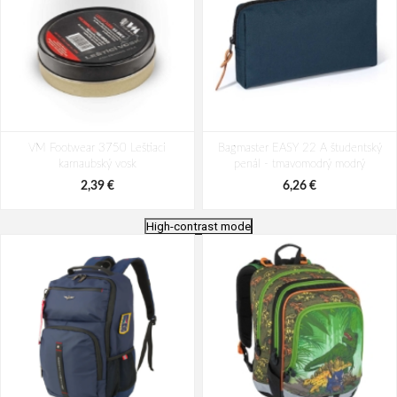
VM Footwear 3750 Leštiaci
Bagmaster EASY 22 A študentský
karnaubský vosk
penál - tmavomodrý modrý
2,39 €
6,26 €
High-contrast mode