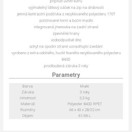
připnutí uvnitř kufru
vyjímatelný látkový sáček na zip na drobnosti
jemná kontrastní podšívka z recyklovaného polyesteru 170T
polstrované horní a boční madlo
integrovaná jmenovka na zadní straně
zpevněné hrany
vodoodpudivé dno
úchyt na spodní straně usnadňující zvedání
vyrobeno z extra odolného, hustě tkaného recyklovaného polyesteru
840D
prodloužená záruka 3 roky
Parametry
Barva:
khaki
Záruka:
3 roky
Hmotnost:
3,3 kg
Materiál:
Polyester 840D RPET
Rozměry:
66 x 43 x 28/32 cm
Objem:
61/66 L