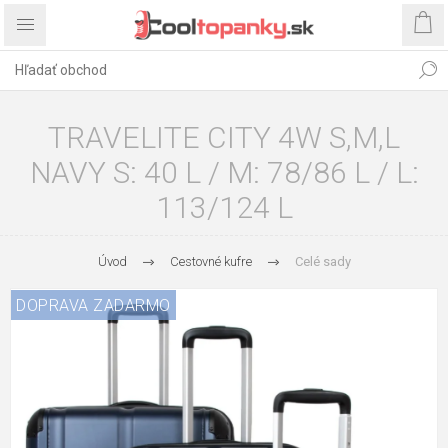
TRAVELITE CITY 4W S,M,L
NAVY S: 40 L / M: 78/86 L / L:
113/124 L
Úvod
Cestovné kufre
Celé sady
DOPRAVA ZADARMO