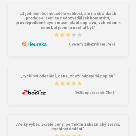
„U jedněch bot neseděla velikost, ale na stránkách
prodejce jsem se nedozvěděl jak boty vrátit,
pravděpodobně bych musel platit dopravu, vzhledem k
ceně bot jsem to nechal být.“
★★★★★
★★★★★
Lee Cooper LCW-26-07-4152M
Dámske gumáky DEMAR RAINNY
Pánske šľapky čierne
0052 čierna
Ověřený zákazník Heureka
16,46 €
10,46 €
20,58 €
„rychlost odeslání, cena, zboží odpovídá popisu“
★★★★★
★★★★★
Ověřený zákazník Zboží
„Velký výběr, skvělé ceny, perfektní zákaznický servis,
rychlost dodání“