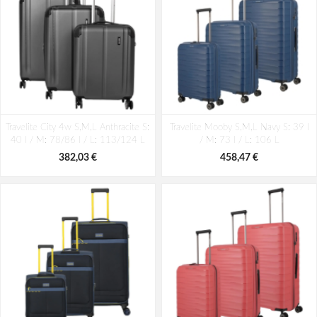
Travelite City 4w S,M,L Anthracite S:
Travelite Mooby S,M,L Navy S: 39 l
40 l / M: 78/86 l / L: 113/124 L
/ M: 73 l / L: 106 L
382,03 €
458,47 €