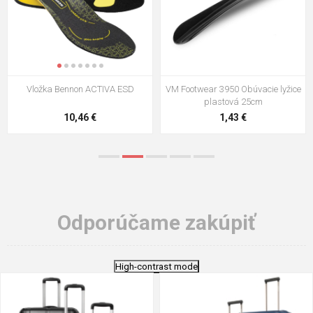
VM Footwear 3009 Vkladacia
VM Footwear 3102 Šnúrky ploché
stielka
5,21 €
0,79 €
Odporúčame zakúpiť
High-contrast mode