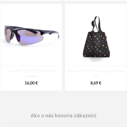
Granite 5 21747-13 Slnečné
Reisenthel Mini Maxi Shopper Dots
okuliare
15 l
16,00 €
8,69 €
Ako o nás hovoria zákazníci