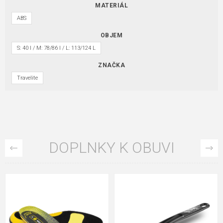
MATERIÁL
ABS
OBJEM
S: 40 l / M: 78/86 l / L: 113/124 L
ZNAČKA
Travelite
DOPLNKY K OBUVI