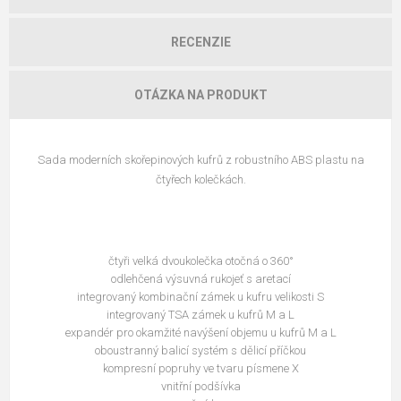
RECENZIE
OTÁZKA NA PRODUKT
Sada moderních skořepinových kufrů z robustního ABS plastu na
čtyřech kolečkách.
čtyři velká dvoukolečka otočná o 360°
odlehčená výsuvná rukojeť s aretací
integrovaný kombinační zámek u kufru velikosti S
integrovaný TSA zámek u kufrů M a L
expandér pro okamžité navýšení objemu u kufrů M a L
oboustranný balicí systém s dělicí příčkou
kompresní popruhy ve tvaru písmene X
vnitřní podšívka