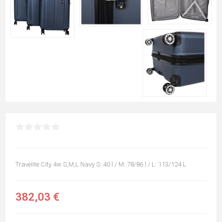
Travelite City 4w S,M,L Navy S: 40 l / M: 78/86 l / L: 113/124 L
382,03 €