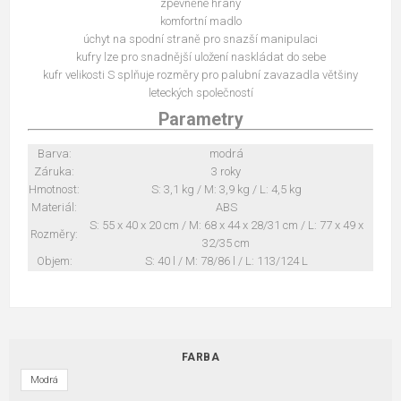
zpevněné hrany
komfortní madlo
úchyt na spodní straně pro snazší manipulaci
kufry lze pro snadnější uložení naskládat do sebe
kufr velikosti S splňuje rozměry pro palubní zavazadla většiny
leteckých společností
Parametry
Barva:
modrá
Záruka:
3 roky
Hmotnost:
S: 3,1 kg / M: 3,9 kg / L: 4,5 kg
Materiál:
ABS
S: 55 x 40 x 20 cm / M: 68 x 44 x 28/31 cm / L: 77 x 49 x
Rozměry:
32/35 cm
Objem:
S: 40 l / M: 78/86 l / L: 113/124 L
FARBA
Modrá