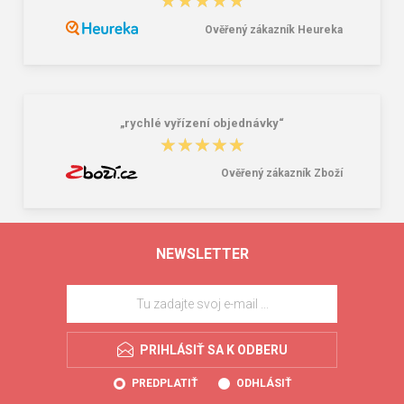
★★★★★
★★★★★
Ověřený zákazník Heureka
„rychlé vyřízení objednávky“
★★★★★
★★★★★
Ověřený zákazník Zboží
NEWSLETTER
PRIHLÁSIŤ SA K ODBERU
PREDPLATIŤ
ODHLÁSIŤ