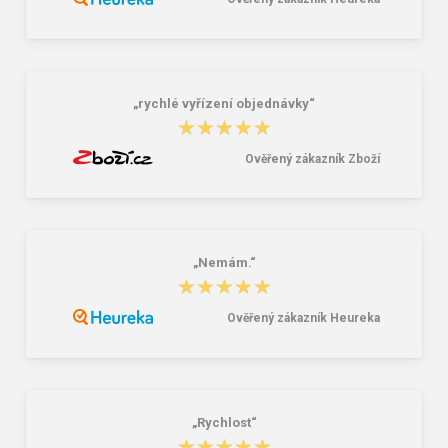
Lee Cooper LCW-26-07-4152M
Demar Detské gumáky zateplené
Pánske šľapky čierne
MAMMUT S 0300 I tmavě šedá
16,46 €
18,02 €
20,58 €
„rychlé vyřízení objednávky“
★★★★★
★★★★★
Ověřený zákazník Zboží
„Nemám.“
★★★★★
★★★★★
Ověřený zákazník Heureka
„Rychlost“
★★★★★
★★★★★