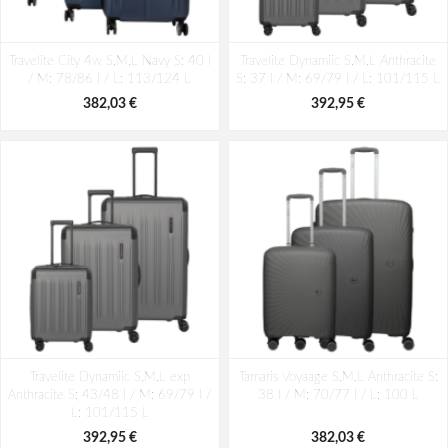
Travelite City 4w S,M,L Navy S: 40 l
Travelite Dynamiic S,M,L Anthracite
/ M: 78/86 l / L: 113/124 L
S: 37 l / M: 69/79 l / L: 101/115 L
382,03 €
392,95 €
Travelite Dynamiic S,M,L exp
Tamaris Voyaage S,M,L Anthracite S:
Anthracite S: 43/48 l / M: 69/79 l /
38 l / M: 70/77 l / L: 100 L
L: 101/115 L
392,95 €
382,03 €