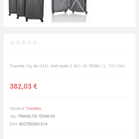
Travelite City 4w S,M,L Anthracite S: 40 l / M: 78/86 l / L: 113/124 L
382,03 €
Výrobca:
Travelite
Sku:
TRAVELITE-73040-04
EAN:
4027002061514