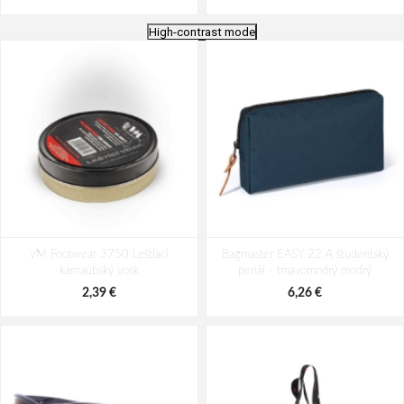
High-contrast mode
Travelite Mooby S,M,L Red S: 39 l /
Travelite Mooby S,M,L Navy S: 39 l
VM Footwear 3750 Leštiaci
M: 73 l / L: 106 L
Bagmaster EASY 22 A študentský
/ M: 73 l / L: 106 L
karnaubský vosk
penál - tmavomodrý modrý
458,47 €
458,47 €
2,39 €
6,26 €