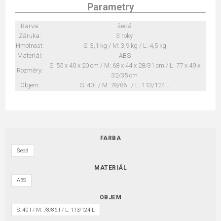
Parametry
Barva:
šedá
Záruka:
3 roky
Hmotnost:
S: 3,1 kg / M: 3,9 kg / L: 4,5 kg
Materiál:
ABS
S: 55 x 40 x 20 cm / M: 68 x 44 x 28/31 cm / L: 77 x 49 x
Rozměry:
32/35 cm
Objem:
S: 40 l / M: 78/86 l / L: 113/124 L
FARBA
Šedá
MATERIÁL
ABS
OBJEM
S: 40 l / M: 78/86 l / L: 113/124 L