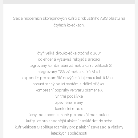
Sada moderních skořepinových kufrů z robustního ABS plastu na
čtyřech kolečkách.
čtyři velká dvoukolečka otočná o 360°
odlehčená výsuvná rukojeť s aretací
integrovaný kombinační zámek u kufru velikosti S
integrovaný TSA zámek u kufrů M a L
expandér pro okamžité navýšení objemu u kufrů M a L
oboustranný balicí systém s dělicí příčkou
kompresní popruhy ve tvaru písmene X
vnitřní podšívka
zpevněné hrany
komfortní madlo
úchyt na spodní straně pro snazší manipulaci
kufry lze pro snadnější uložení naskládat do sebe
kufr velikosti S splňuje rozměry pro palubní zavazadla většiny
leteckých společností