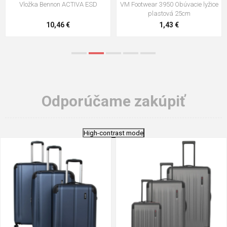
VM Footwear 3009 Vkladacia
VM Footwear 3102 Šnúrky ploché
stielka
5,21 €
0,79 €
Odporúčame zakúpiť
High-contrast mode