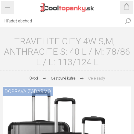
TRAVELITE CITY 4W S,M,L
ANTHRACITE S: 40 L / M: 78/86
L / L: 113/124 L
Úvod
Cestovné kufre
Celé sady
DOPRAVA ZADARMO