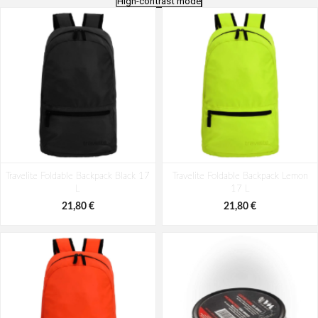
High-contrast mode
Travelite Crosslite 5.0 Wheeled
Travelite Basics Wheeled Duffle exp.
Travelite Foldable Backpack Black 17
Duffle L Black 97 L
Travelite Foldable Backpack Lemon
Black 98/119 L
L
17 L
141,92 €
141,92 €
21,80 €
21,80 €