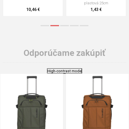
stielka
5,21 €
0,79 €
Odporúčame zakúpiť
High-contrast mode