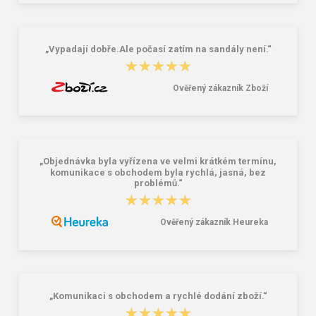
penál - tmavomodrý modrý
okuliare
6,26 €
16,00 €
„Vypadají dobře.Ale počasí zatím na sandály není.“
★★★★★
★★★★★
Ověřený zákazník Zboží
„Objednávka byla vyřízena ve velmi krátkém termínu,
komunikace s obchodem byla rychlá, jasná, bez
problémů.“
★★★★★
★★★★★
Ověřený zákazník Heureka
„Komunikaci s obchodem a rychlé dodání zboží.“
★★★★★
★★★★★