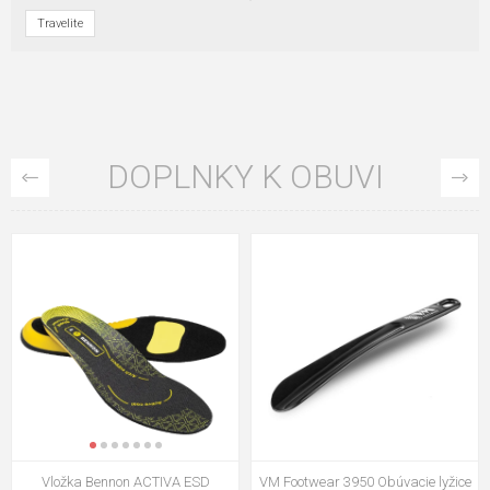
Travelite
DOPLNKY K OBUVI
VM Footwear 3009 Vkladacia
VM Footwear 3102 Šnúrky ploché