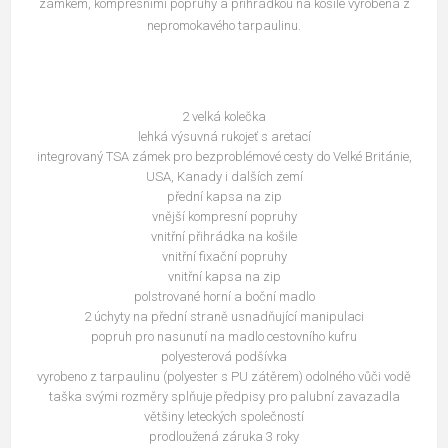
zámkem, kompresními popruhy a přihrádkou na košile vyrobená z
nepromokavého tarpaulinu.
2 velká kolečka
lehká výsuvná rukojeť s aretací
integrovaný TSA zámek pro bezproblémové cesty do Velké Británie,
USA, Kanady i dalších zemí
přední kapsa na zip
vnější kompresní popruhy
vnitřní přihrádka na košile
vnitřní fixační popruhy
vnitřní kapsa na zip
polstrované horní a boční madlo
2 úchyty na přední straně usnadňující manipulaci
popruh pro nasunutí na madlo cestovního kufru
polyesterová podšívka
vyrobeno z tarpaulinu (polyester s PU zátěrem) odolného vůči vodě
taška svými rozměry splňuje předpisy pro palubní zavazadla
většiny leteckých společností
prodloužená záruka 3 roky