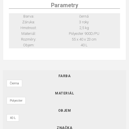
Parametry
Barva:
černá
Záruka:
3 roky
Hmotnost:
2,5 kg
Materiál:
Polyester 900D/PU
Rozměry:
55 x 40 x 23 cm
Objem:
40 L
FARBA
Čierna
MATERIÁL
Polyester
OBJEM
40 L
ZNAČKA