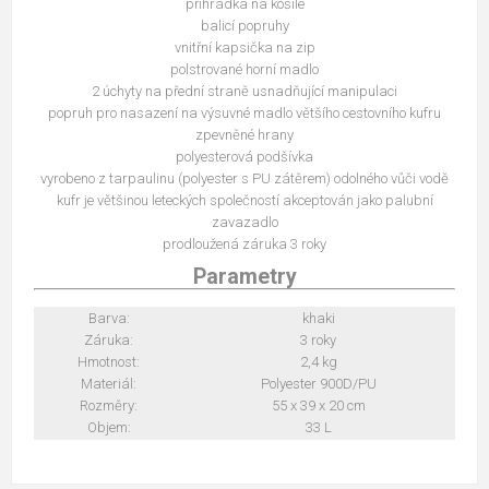
přihrádka na košile
balicí popruhy
vnitřní kapsička na zip
polstrované horní madlo
2 úchyty na přední straně usnadňující manipulaci
popruh pro nasazení na výsuvné madlo většího cestovního kufru
zpevněné hrany
polyesterová podšívka
vyrobeno z tarpaulinu (polyester s PU zátěrem) odolného vůči vodě
kufr je většinou leteckých společností akceptován jako palubní
zavazadlo
prodloužená záruka 3 roky
Parametry
Barva:
khaki
Záruka:
3 roky
Hmotnost:
2,4 kg
Materiál:
Polyester 900D/PU
Rozměry:
55 x 39 x 20 cm
Objem:
33 L