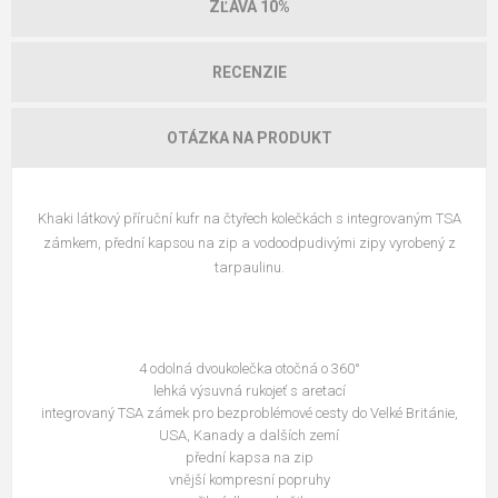
ZĽAVA 10%
RECENZIE
OTÁZKA NA PRODUKT
Khaki látkový příruční kufr na čtyřech kolečkách s integrovaným TSA
zámkem, přední kapsou na zip a vodoodpudivými zipy vyrobený z
tarpaulinu.
4 odolná dvoukolečka otočná o 360°
lehká výsuvná rukojeť s aretací
integrovaný TSA zámek pro bezproblémové cesty do Velké Británie,
USA, Kanady a dalších zemí
přední kapsa na zip
vnější kompresní popruhy