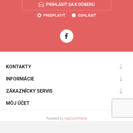
PRIHLÁSIŤ SA K ODBERU
PREDPLATIŤ
ODHLÁSIŤ
KONTAKTY
INFORMÁCIE
ZÁKAZNÍCKY SERVIS
MÔJ ÚČET
Powered by
nopCommerce
Designed by
Nop-Templates.com
Copyright © 2026 Cooltopanky.sk. Všetky práva vyhradené.