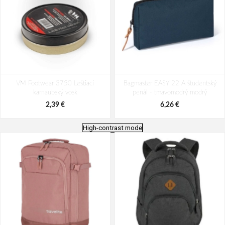
VM Footwear 3750 Leštiaci
Bagmaster EASY 22 A študentský
karnaubský vosk
penál - tmavomodrý modrý
2,39 €
6,26 €
High-contrast mode