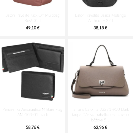
Batoh Aeronautica Militare Patch
Batoh Aeronautica Militare Patch
Batoh Travelite Kick Off Multibag
AM-580-05 modrá 22 L
Batoh Travelite Basics Melange
AM-581-05 modrá 19 L
Rosé 35 l
Anthracite 22 l
98,49 €
94,29 €
49,10 €
38,18 €
Peňaženka Aeronautica Militare Flag
Tamaris Carolina 33271-950 Dark
AM-103-01 black
taupe Dámska kabelka cez rameno
béžová 5 L
58,76 €
62,96 €