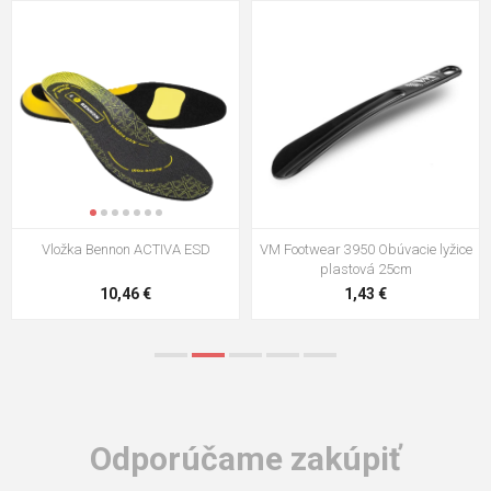
VM Footwear 3009 Vkladacia
VM Footwear 3102 Šnúrky ploché
stielka
5,21 €
0,79 €
Odporúčame zakúpiť