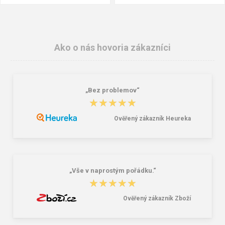
Ako o nás hovoria zákazníci
„Bez problemov“
★★★★★
★★★★★
Ověřený zákazník Heureka
Školský batoh Bagmaster ALFA 21 C
Granite 5 21747-13 Slnečné
- dinosaur green 23 l
okuliare
41,58 €
16,00 €
„Vše v naprostým pořádku.“
★★★★★
★★★★★
Ověřený zákazník Zboží