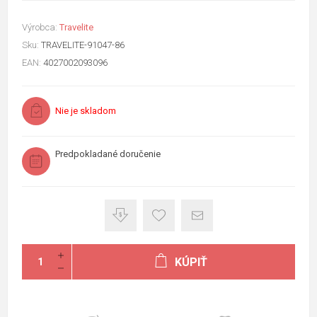
Výrobca:
Travelite
Sku:
TRAVELITE-91047-86
EAN:
4027002093096
Nie je skladom
Predpokladané doručenie
KÚPIŤ