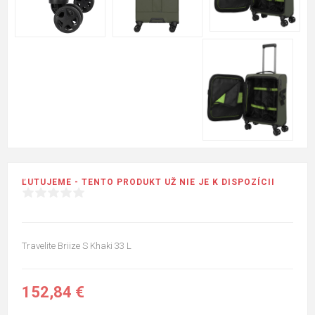
ĽUTUJEME - TENTO PRODUKT UŽ NIE JE K DISPOZÍCII
Travelite Briize S Khaki 33 L
152,84 €