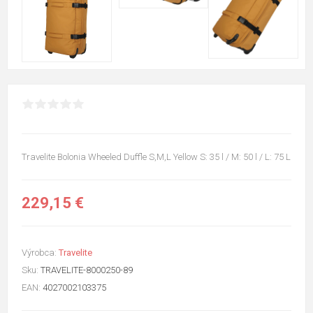
Travelite Bolonia Wheeled Duffle S,M,L Yellow S: 35 l / M: 50 l / L: 75 L
229,15 €
Výrobca:
Travelite
Sku:
TRAVELITE-8000250-89
EAN:
4027002103375