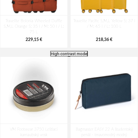
Travelite Bolonia Wheeled Duffle
Travelite Pacific S,M,L Yellow S: 37 l
S,M,L Orange S: 35 l / M: 50 l / L:
/ M: 65 l / L: 100 L
75 L
229,15 €
218,36 €
High-contrast mode
Travelite Pacific S,M,L Pink S: 37 l /
Travelite Pacific S,M,L Olive S: 37 l /
VM Footwear 3750 Leštiaci
M: 65 l / L: 100 L
Bagmaster EASY 22 A študentský
M: 65 l / L: 100 L
karnaubský vosk
penál - tmavomodrý modrý
218,36 €
218,36 €