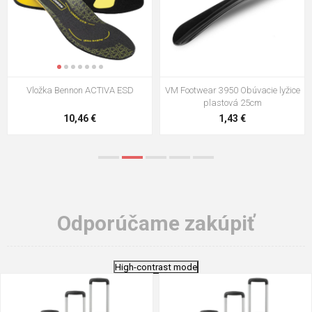
Vložka Bennon ACTIVA ESD
VM Footwear 3950 Obúvacie lyžice
plastová 25cm
10,46 €
1,43 €
Odporúčame zakúpiť
High-contrast mode