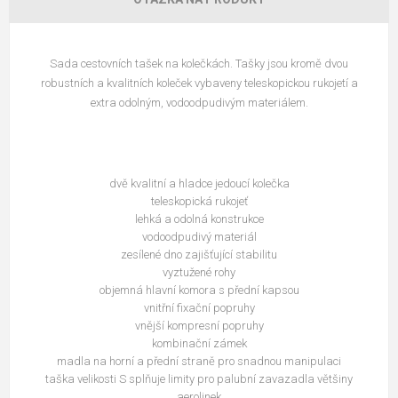
Sada cestovních tašek na kolečkách. Tašky jsou kromě dvou
robustních a kvalitních koleček vybaveny teleskopickou rukojetí a
extra odolným, vodoodpudivým materiálem.
dvě kvalitní a hladce jedoucí kolečka
teleskopická rukojeť
lehká a odolná konstrukce
vodoodpudivý materiál
zesílené dno zajišťující stabilitu
vyztužené rohy
objemná hlavní komora s přední kapsou
vnitřní fixační popruhy
vnější kompresní popruhy
kombinační zámek
madla na horní a přední straně pro snadnou manipulaci
taška velikosti S splňuje limity pro palubní zavazadla většiny
aerolinek