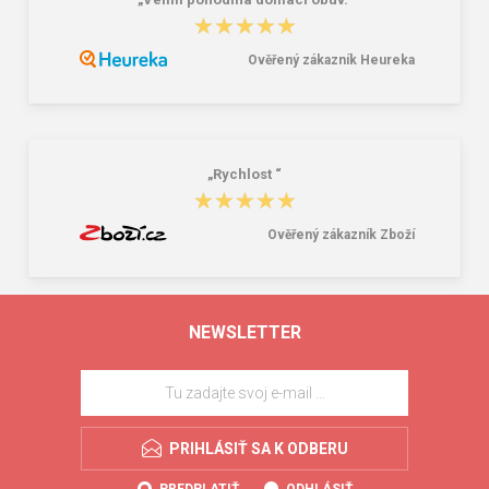
★★★★★
★★★★★
Ověřený zákazník Heureka
„Rychlost “
★★★★★
★★★★★
Ověřený zákazník Zboží
NEWSLETTER
PRIHLÁSIŤ SA K ODBERU
PREDPLATIŤ
ODHLÁSIŤ