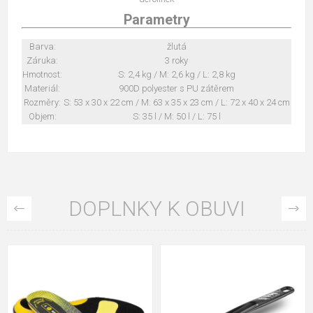
Parametry
Barva:
žlutá
Záruka:
3 roky
Hmotnost:
S: 2,4 kg / M: 2,6 kg / L: 2,8 kg
Materiál:
900D polyester s PU zátěrem
Rozměry:
S: 53 x 30 x 22 cm / M: 63 x 35 x 23 cm / L: 72 x 40 x 24 cm
Objem:
S: 35 l / M: 50 l / L: 75 l
DOPLNKY K OBUVI