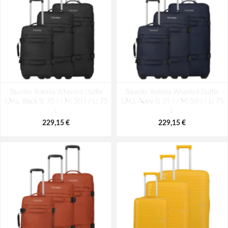
Travelite Bolonia Wheeled Duffle
Travelite Bolonia Wheeled Duffle
S,M,L Black S: 35 l / M: 50 l / L: 75
S,M,L Navy S: 35 l / M: 50 l / L: 75
L
L
229,15 €
229,15 €