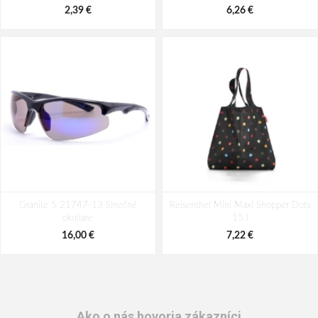
2,39 €
6,26 €
Granite 5 21747-13 Slnečné
Reisenthel Mini Maxi Shopper Dots
okuliare
15 l
16,00 €
7,22 €
Ako o nás hovoria zákazníci