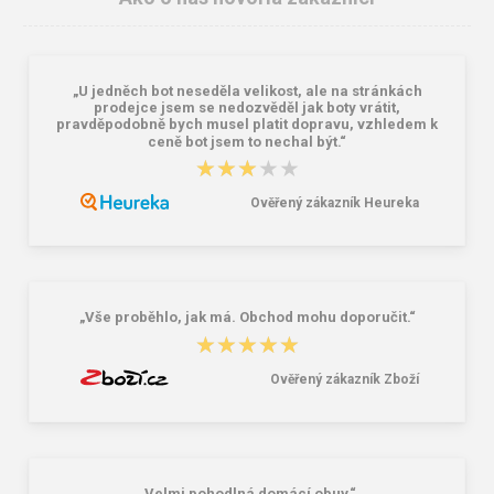
„U jedněch bot neseděla velikost, ale na stránkách
prodejce jsem se nedozvěděl jak boty vrátit,
pravděpodobně bych musel platit dopravu, vzhledem k
ceně bot jsem to nechal být.“
★★★★★
★★★★★
Lee Cooper LCW-26-07-4152M
Dámske gumáky DEMAR RAINNY
Pánske šľapky čierne
0052 čierna
Ověřený zákazník Heureka
16,46 €
10,46 €
20,58 €
„Vše proběhlo, jak má. Obchod mohu doporučit.“
★★★★★
★★★★★
Ověřený zákazník Zboží
„Velmi pohodlná domácí obuv.“