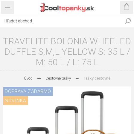
TRAVELITE BOLONIA WHEELED
DUFFLE S,M,L YELLOW S: 35 L /
M: 50 L / L: 75 L
Úvod
Cestovné tašky
Tašky cestovné
DOPRAVA ZADARMO
NOVINKA