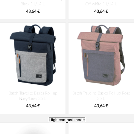
Black 11/14 L
Off-white 11/14 L
43,64 €
43,64 €
Batoh Travelite Basics Roll-up
Batoh Travelite Basics Roll-up Rose
Navy/Grey 35 L
35 L
43,64 €
43,64 €
High-contrast mode