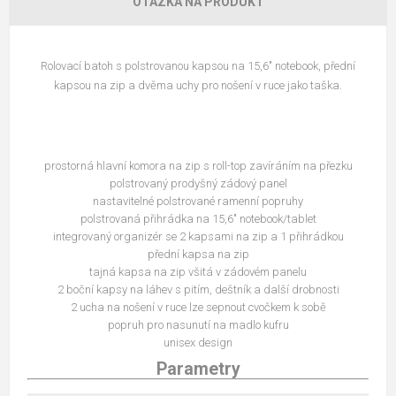
OTÁZKA NA PRODUKT
Rolovací batoh s polstrovanou kapsou na 15,6" notebook, přední
kapsou na zip a dvěma uchy pro nošení v ruce jako taška.
prostorná hlavní komora na zip s roll-top zavíráním na přezku
polstrovaný prodyšný zádový panel
nastavitelné polstrované ramenní popruhy
polstrovaná přihrádka na 15,6" notebook/tablet
integrovaný organizér se 2 kapsami na zip a 1 přihrádkou
přední kapsa na zip
tajná kapsa na zip všitá v zádovém panelu
2 boční kapsy na láhev s pitím, deštník a další drobnosti
2 ucha na nošení v ruce lze sepnout cvočkem k sobě
popruh pro nasunutí na madlo kufru
unisex design
Parametry