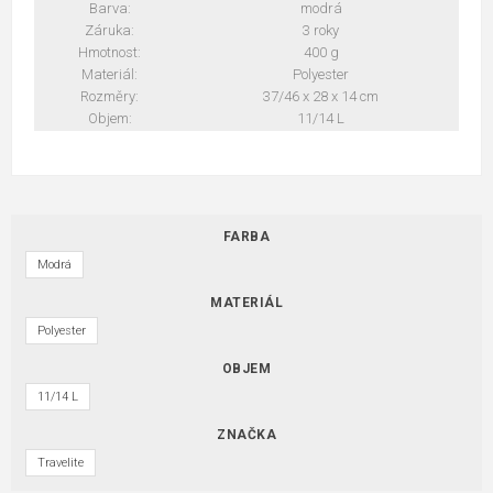
Barva:
modrá
Záruka:
3 roky
Hmotnost:
400 g
Materiál:
Polyester
Rozměry:
37/46 x 28 x 14 cm
Objem:
11/14 L
FARBA
Modrá
MATERIÁL
Polyester
OBJEM
11/14 L
ZNAČKA
Travelite