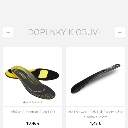
DOPLNKY K OBUVI
VM Footwear 3009 Vkladacia
VM Footwear 3102 Šnúrky ploché
stielka
5,21 €
0,79 €