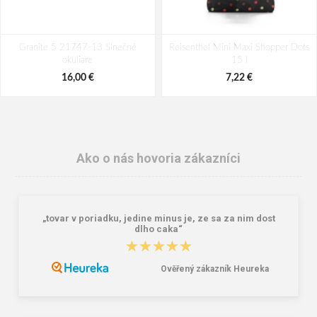
Granite 5 21747-13 Slnečné
Reisenthel Mini Maxi Shopper Dots
okuliare
15 l
16,00 €
7,22 €
Ako o nás hovoria zákazníci
„tovar v poriadku, jedine minus je, ze sa za nim dost
dlho caka“
★★★★★
★★★★★
Ověřený zákazník Heureka
Lee Cooper LCW-26-07-4152M
Demar Detské gumáky zateplené
Pánske šľapky čierne
MAMMUT S 0300 I tmavě šedá
16,46 €
18,02 €
20,58 €