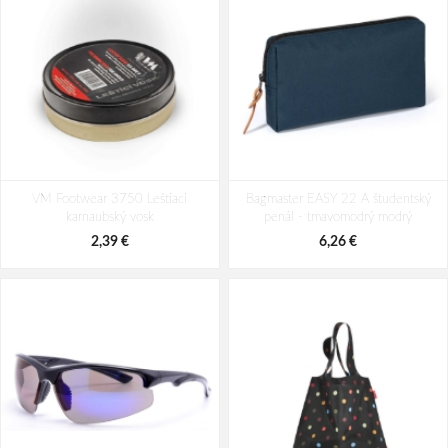
Travelite Basics Roll-up Backpack
Batoh Travelite Basics Roll-up
VM Footwear 3750 Leštiaci
Rosé 35 L
Bagmaster EASY 22 A študentský
Bordeaux 35 L
karnaubský vosk
penál - tmavomodrý modrý
43,64 €
43,64 €
2,39 €
6,26 €