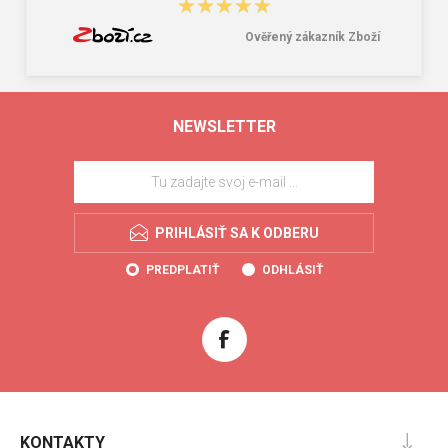
★★★★★
★★★★★
Ověřený zákazník Zboží
NEWSLETTER
PRIHLÁSIŤ SA K ODBERU
PREDPLATIŤ
ODHLÁSIŤ
KONTAKTY