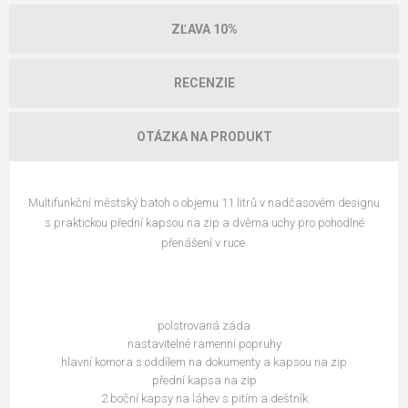
ZĽAVA 10%
RECENZIE
OTÁZKA NA PRODUKT
Multifunkční městský batoh o objemu 11 litrů v nadčasovém designu
s praktickou přední kapsou na zip a dvěma uchy pro pohodlné
přenášení v ruce.
polstrovaná záda
nastavitelné ramenní popruhy
hlavní komora s oddílem na dokumenty a kapsou na zip
přední kapsa na zip
2 boční kapsy na láhev s pitím a deštník