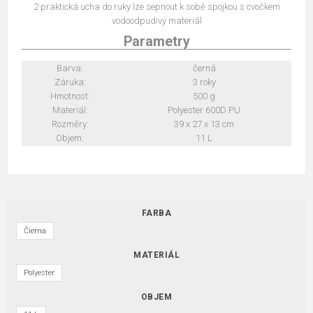
2 praktická ucha do ruky lze sepnout k sobě spojkou s cvočkem
vodoodpudivý materiál
Parametry
Barva:
černá
Záruka:
3 roky
Hmotnost:
500 g
Materiál:
Polyester 600D PU
Rozměry:
39 x 27 x 13 cm
Objem:
11 L
FARBA
Čierna
MATERIÁL
Polyester
OBJEM