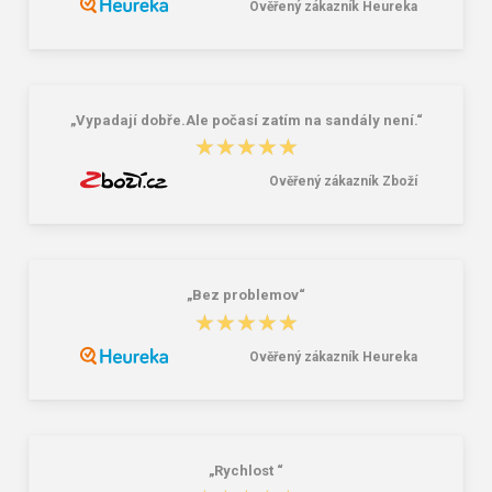
Ověřený zákazník Heureka
Lee Cooper LCW-26-07-4152M
Dámske gumáky DEMAR RAINNY
Pánske šľapky čierne
0052 čierna
16,46 €
10,46 €
20,58 €
„Vypadají dobře.Ale počasí zatím na sandály není.“
★★★★★
★★★★★
Ověřený zákazník Zboží
„Bez problemov“
★★★★★
★★★★★
Ověřený zákazník Heureka
„Rychlost “