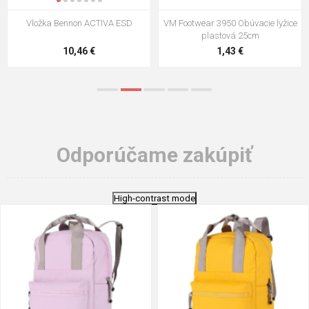
VM Footwear 3009 Vkladacia
VM Footwear 3102 Šnúrky ploché
stielka
5,21 €
0,79 €
Odporúčame zakúpiť
High-contrast mode