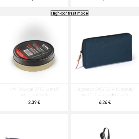
High-contrast mode
Travelite Basics Canvas Backpack
Travelite Basics Canvas Backpack
VM Footwear 3750 Leštiaci
Anthracite 11 L
Bagmaster EASY 22 A študentský
Red 11 L
karnaubský vosk
penál - tmavomodrý modrý
32,72 €
32,72 €
2,39 €
6,26 €