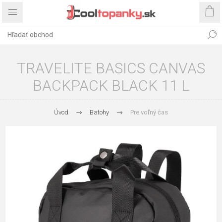
TRAVELITE BASICS CANVAS
BACKPACK BLACK 11 L
Úvod
Batohy
Pre voľný čas