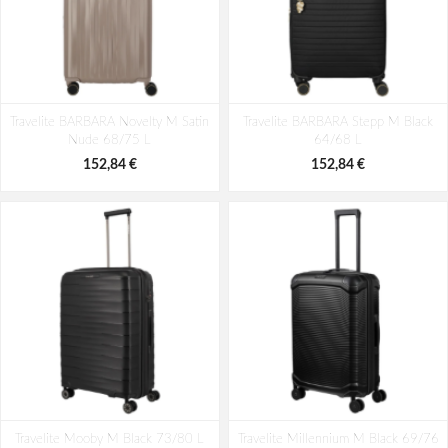
Travelite BARBARA Novelty M Satin
Travelite BARBARA Stepp M Black
Nude 68/75 L
64/68 L
152,84 €
152,84 €
Travelite Mooby M Black 73/80 L
Travelite Millennium M Black 69/76