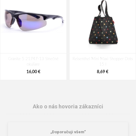
Granite 5 21747-13 Slnečné
Reisenthel Mini Maxi Shopper Dots
okuliare
15 l
16,00 €
8,69 €
Ako o nás hovoria zákazníci
„Doporučuji všem“