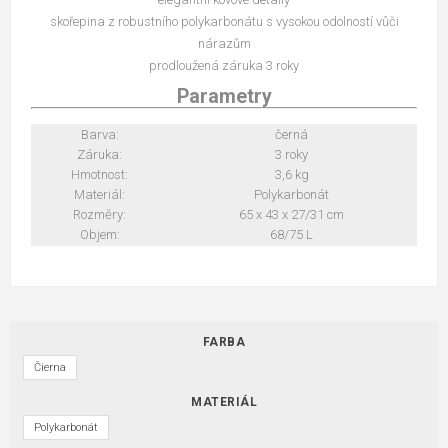
skořepina z robustního polykarbonátu s vysokou odolností vůči
nárazům
prodloužená záruka 3 roky
Parametry
Barva:
černá
Záruka:
3 roky
Hmotnost:
3,6 kg
Materiál:
Polykarbonát
Rozměry:
65 x 43 x 27/31 cm
Objem:
68/75 L
FARBA
Čierna
MATERIÁL
Polykarbonát