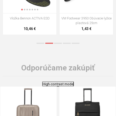
VM Footwear 3009 Vkladacia
VM Footwear 3102 Šnúrky ploché
stielka
5,21 €
0,79 €
Odporúčame zakúpiť
High-contrast mode