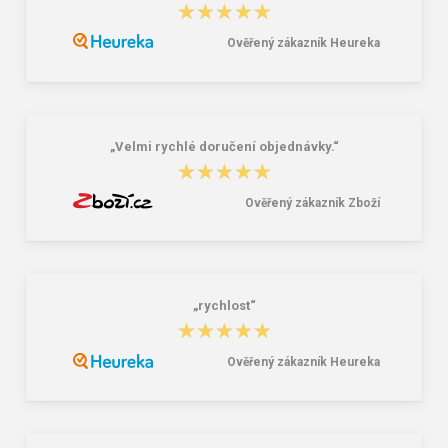
★★★★★
★★★★★
Ověřený zákazník Heureka
Lee Cooper LCW-26-07-4152M
Dámske gumáky DEMAR RAINNY
Pánske šľapky čierne
0052 čierna
16,46 €
10,46 €
20,58 €
„Velmi rychlé doručení objednávky.“
★★★★★
★★★★★
Ověřený zákazník Zboží
„rychlost“
★★★★★
★★★★★
Ověřený zákazník Heureka