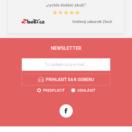
„rychlé dodání zboží“
★★★★★
★★★★★
Ověřený zákazník Zboží
NEWSLETTER
PRIHLÁSIŤ SA K ODBERU
PREDPLATIŤ
ODHLÁSIŤ