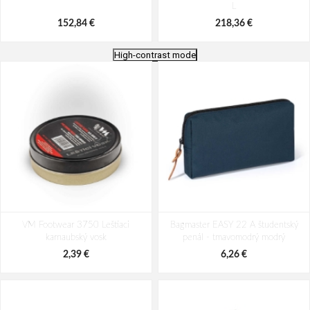
L
152,84 €
218,36 €
High-contrast mode
Travelite Priima M Black 62/72 L
Travelite Briize M Black 62/67 L
VM Footwear 3750 Leštiaci
Bagmaster EASY 22 A študentský
218,36 €
163,76 €
karnaubský vosk
penál - tmavomodrý modrý
2,39 €
6,26 €