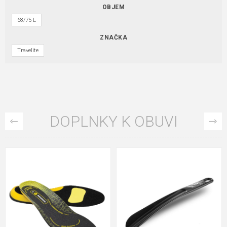
OBJEM
68/75 L
ZNAČKA
Travelite
DOPLNKY K OBUVI