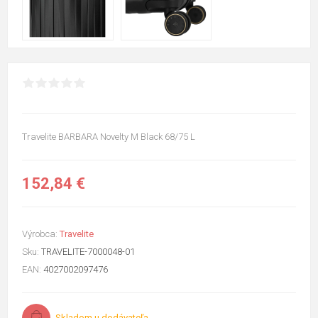
Travelite BARBARA Novelty M Black 68/75 L
152,84 €
Výrobca:
Travelite
Sku:
TRAVELITE-7000048-01
EAN:
4027002097476
Skladom u dodávateľa