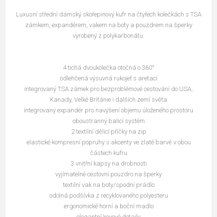
Luxusní střední dámský skořepinový kufr na čtyřech kolečkách s TSA
zámkem, expandérem, vakem na boty a pouzdrem na šperky
vyrobený z polykarbonátu.
4 tichá dvoukolečka otočná o 360°
odlehčená výsuvná rukojeť s aretací
integrovaný TSA zámek pro bezproblémové cestování do USA,
Kanady, Velké Británie i dalších zemí světa
integrovaný expandér pro navýšení objemu úloženého prostoru
oboustranný balicí systém
2 textilní dělicí příčky na zip
elastické kompresní popruhy s akcenty ve zlaté barvě v obou
částech kufru
3 vnitřní kapsy na drobnosti
vyjímatelné cestovní pouzdro na šperky
textilní vak na boty/spodní prádlo
odolná podšívka z recyklovaného polyesteru
ergonomické horní a boční madlo
elegantní kovové detaily