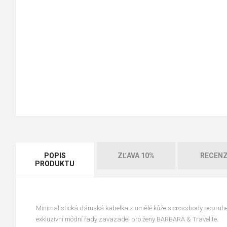
POPIS
ZĽAVA 10%
RECENZ
PRODUKTU
Minimalistická dámská kabelka z umělé kůže s crossbody popruhe
exkluzivní módní řady zavazadel pro ženy BARBARA & Travelite.