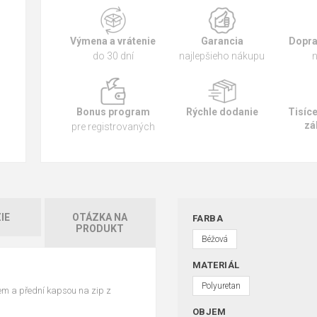
Výmena a vrátenie
Garancia
Dopra
do 30 dní
najlepšieho nákupu
n
Bonus program
Rýchle dodanie
Tisíc
zá
pre registrovaných
IE
OTÁZKA NA
FARBA
PRODUKT
Béžová
MATERIÁL
Polyuretan
m a přední kapsou na zip z
OBJEM