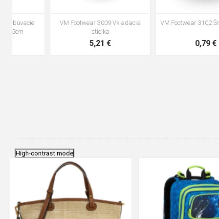
hé
VM Footwear 3100 Šnúrky okrúhle
VM Footwear 3000 Vkladacia
anatomická stielka
0,83 €
4,41 €
High-contrast mode