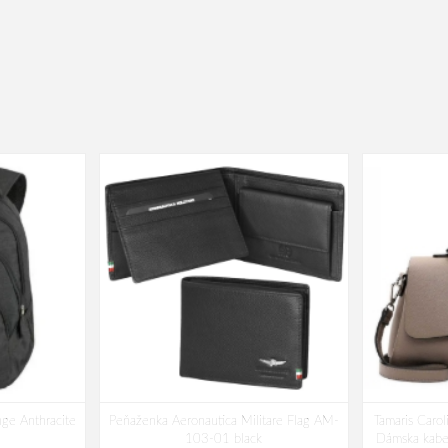
nge Anthracite
Peňaženka Aeronautica Militare Flag AM-
Tamaris Caro
103-01 black
Dámska kabe