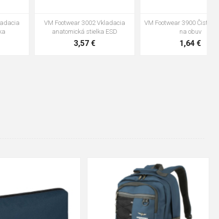
VM Footwear 3600 Impregnace
Vložka Bennon ABSORBA XTR
water stop
ESD
10,04 €
4,16 €