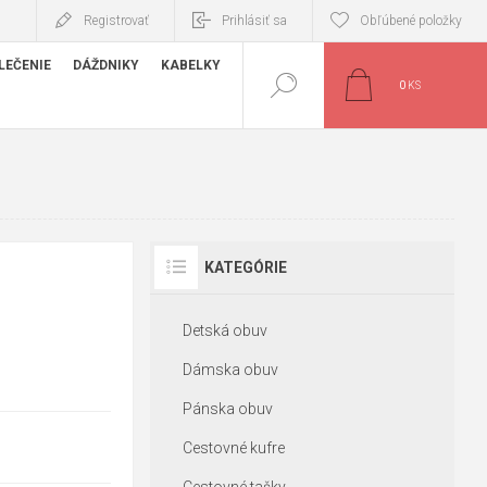
Registrovať
Prihlásiť sa
Obľúbené položky
LEČENIE
DÁŽDNIKY
KABELKY
0
KS
KATEGÓRIE
Detská obuv
Dámska obuv
Pánska obuv
Cestovné kufre