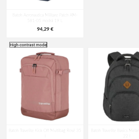
Batoh Aeronautica Militare Patch AM-
581-05 modrá 19 L
94,29 €
High-contrast mode
Batoh Travelite Kick Off Multibag Rosé 35
Batoh Travelite Basics Mela
l
22 l