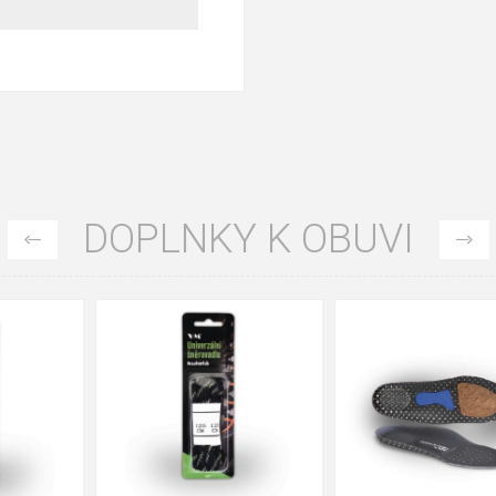
DOPLNKY K OBUVI
35
36
37
39
40
43
47
48