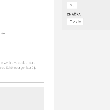
3 L
ZNAČKA
Travelite
ošení
e vznikla ve spolupráci s
rou Schöneberger, která je