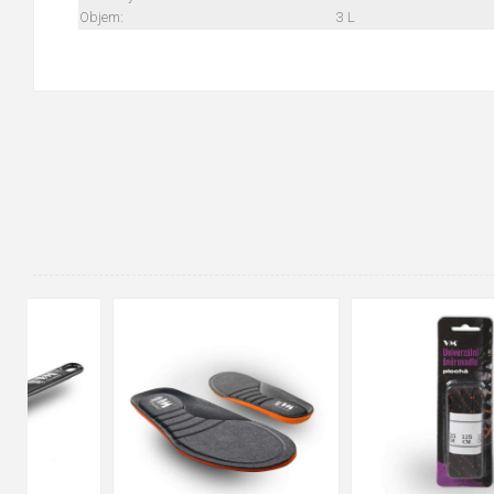
Objem:
3 L
90cm
125cm
155cm
35
36
37
38
39
40
41
42
43
44
45
46
47
48