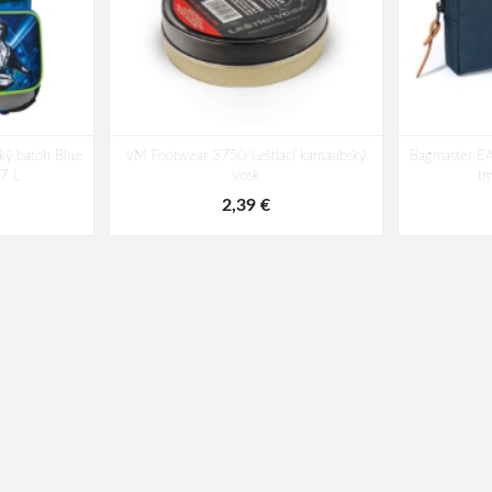
ký batoh Blue
VM Footwear 3750 Leštiaci karnaubský
Bagmaster EA
17 L
vosk
t
2,39 €