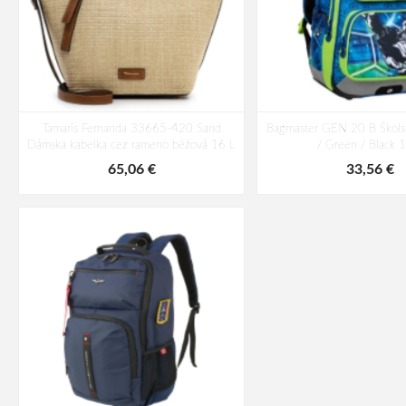
Tamaris Fernanda 33665-420 Sand
Bagmaster GEN 20 B Škols
Dámska kabelka cez rameno béžová 16 L
/ Green / Black 
65,06 €
33,56 €