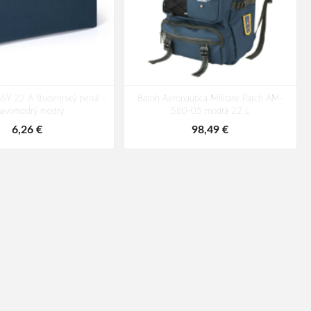
SY 22 A študentský penál -
Batoh Aeronautica Militare Patch AM-
mavomodrý modrý
580-05 modrá 22 L
6,26 €
98,49 €