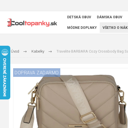
DETSKÁ OBUV
DÁMSKA OBUV
MÓDNE DOPLNKY
VŠETKO O NÁK
Úvod
Kabelky
Travelite BARBARA Cozy Crossbody Bag Sa
DOPRAVA ZADARMO