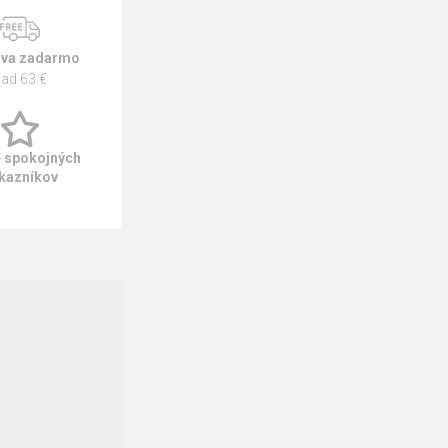
va zadarmo
ad 63 €
e spokojných
kazníkov