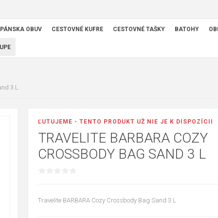
PÁNSKA OBUV
CESTOVNÉ KUFRE
CESTOVNÉ TAŠKY
BATOHY
OB
UPE
nd 3 L
ĽUTUJEME - TENTO PRODUKT UŽ NIE JE K DISPOZÍCII
TRAVELITE BARBARA COZY
CROSSBODY BAG SAND 3 L
Travelite BARBARA Cozy Crossbody Bag Sand 3 L