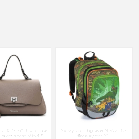
lina 33271-950 Dark taupe
Školský batoh Bagmaster ALFA 21 C -
lka cez rameno béžová 5 L
dinosaur green 23 l