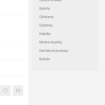
Cestovné tašky
Batohy
Oblečenie
Dáždniky
Kabelky
Módne doplnky
Darčekové poukazy
Befado