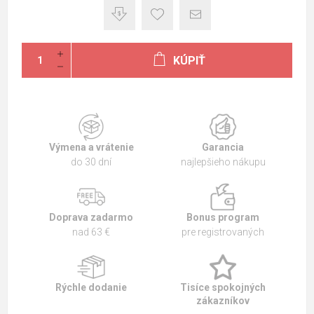
KÚPIŤ
Výmena a vrátenie
Garancia
do 30 dní
najlepšieho nákupu
Doprava zadarmo
Bonus program
nad 63 €
pre registrovaných
Rýchle dodanie
Tisíce spokojných
zákazníkov