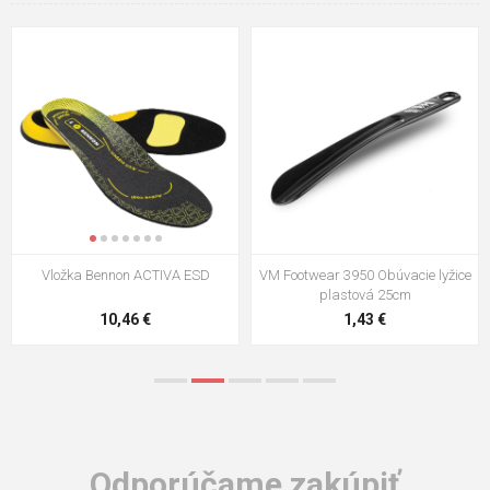
VM Footwear 3009 Vkladacia
VM Footwear 3102 Šnúrky ploché
stielka
5,21 €
0,79 €
Odporúčame zakúpiť