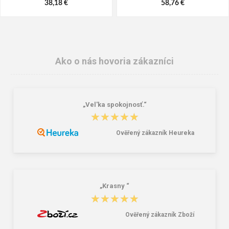
38,18 €
58,76 €
Ako o nás hovoria zákazníci
„Vel'ka spokojnosť.“
★★★★★
★★★★★
Ověřený zákazník Heureka
Granite 5 21747-13 Slnečné
Bagmaster SUPERNOVA 24 A
okuliare
studentský set – černobílý Černá 34
l
16,00 €
85,26 €
„Krasny “
★★★★★
★★★★★
Ověřený zákazník Zboží