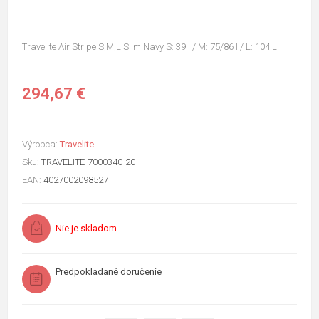
Travelite Air Stripe S,M,L Slim Navy S: 39 l / M: 75/86 l / L: 104 L
294,67 €
Výrobca:
Travelite
Sku:
TRAVELITE-7000340-20
EAN:
4027002098527
Nie je skladom
Predpokladané doručenie