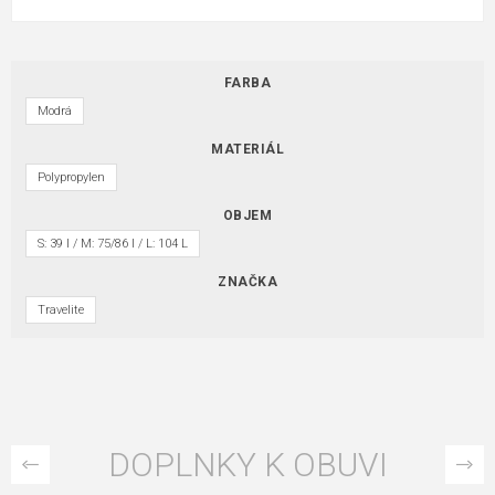
FARBA
Modrá
MATERIÁL
Polypropylen
OBJEM
S: 39 l / M: 75/86 l / L: 104 L
ZNAČKA
Travelite
DOPLNKY K OBUVI