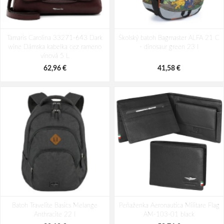
Batoh Travelite Kick Off Multibag
Batoh Aeronautica Militare Patch
Tamaris Carolina 33271-643 Dark
Rosé 35 l
Školský batoh Bagmaster ALFA 21 C
AM-581-05 modrá 19 L
wine Dámska kabelka cez rameno
- dinosaur green 23 l
49,10 €
94,29 €
vínová 5 L
62,96 €
41,58 €
Batoh Travelite Basics Melange
Peňaženka Aeronautica Militare Flag
Anthracite 22 l
AM-103-01 black