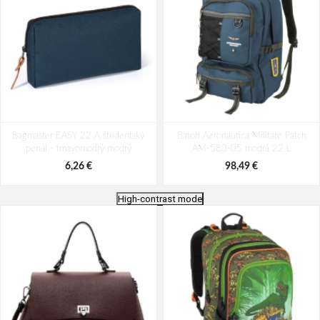
Bagmaster EASY 22 A študentský
Batoh Aeronautica Militare Patch
penál - tmavomodrý modrý
AM-580-05 modrá 22 L
6,26 €
98,49 €
High-contrast mode