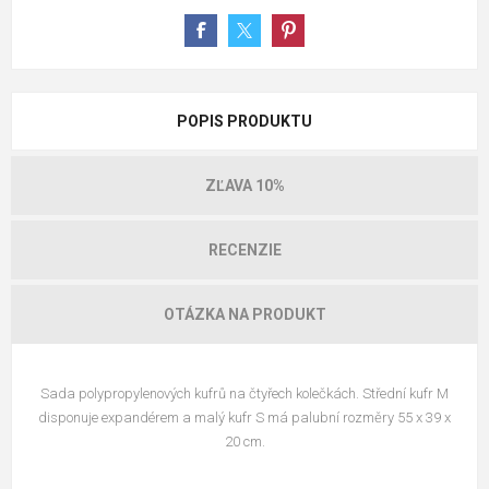
POPIS PRODUKTU
ZĽAVA 10%
RECENZIE
OTÁZKA NA PRODUKT
Sada polypropylenových kufrů na čtyřech kolečkách. Střední kufr M
disponuje expandérem a malý kufr S má palubní rozměry 55 x 39 x
20 cm.