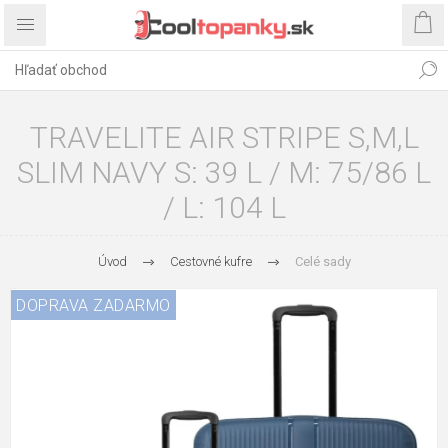
TRAVELITE AIR STRIPE S,M,L
SLIM NAVY S: 39 L / M: 75/86 L
/ L: 104 L
Úvod
Cestovné kufre
Celé sady
DOPRAVA ZADARMO