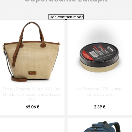
High-contrast mode
Tamaris Fernanda 33665-420 Sand
VM Footwear 3750 Leštiaci
Dámska kabelka cez rameno béžová
karnaubský vosk
16 L
65,06 €
2,39 €