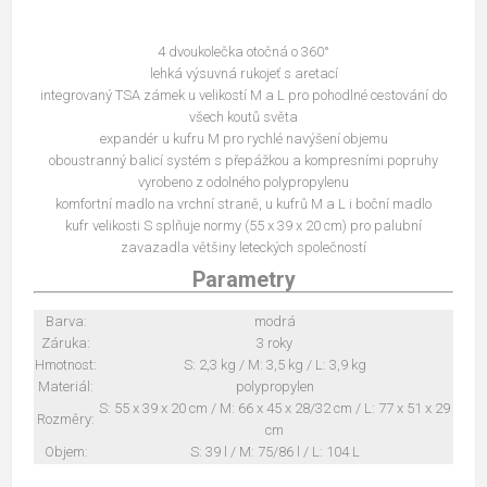
4 dvoukolečka otočná o 360°
lehká výsuvná rukojeť s aretací
integrovaný TSA zámek u velikostí M a L pro pohodlné cestování do
všech koutů světa
expandér u kufru M pro rychlé navýšení objemu
oboustranný balicí systém s přepážkou a kompresními popruhy
vyrobeno z odolného polypropylenu
komfortní madlo na vrchní straně, u kufrů M a L i boční madlo
kufr velikosti S splňuje normy (55 x 39 x 20 cm) pro palubní
zavazadla většiny leteckých společností
Parametry
Barva:
modrá
Záruka:
3 roky
Hmotnost:
S: 2,3 kg / M: 3,5 kg / L: 3,9 kg
Materiál:
polypropylen
S: 55 x 39 x 20 cm / M: 66 x 45 x 28/32 cm / L: 77 x 51 x 29
Rozměry:
cm
Objem:
S: 39 l / M: 75/86 l / L: 104 L